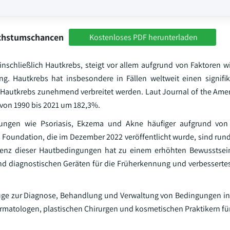
achstumschancen
Kostenloses PDF herunterladen
nschließlich Hautkrebs, steigt vor allem aufgrund von Faktoren w
. Hautkrebs hat insbesondere in Fällen weltweit einen signifi
Hautkrebs zunehmend verbreitet werden. Laut Journal of the Ame
 von 1990 bis 2021 um 182,3%.
ungen wie Psoriasis, Ekzema und Akne häufiger aufgrund vo
s Foundation, die im Dezember 2022 veröffentlicht wurde, sind rund
alenz dieser Hautbedingungen hat zu einem erhöhten Bewusstsein
nd diagnostischen Geräten für die Früherkennung und verbesser
euge zur Diagnose, Behandlung und Verwaltung von Bedingungen in
rmatologen, plastischen Chirurgen und kosmetischen Praktikern fü