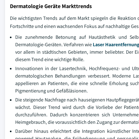
Dermatologie Geräte Markttrends
Die wichtigsten Trends auf dem Markt spiegeln die Reaktion 
Fortschritte und einen wachsenden Fokus auf nachhaltige Ge
Die zunehmende Betonung auf Hautästhetik und Selbst
Dermatologie-Geräten. Verfahren wie
Laser Haarentfernun
vor allem in städtischen Gebieten, immer beliebter. Der E
diesem Trend eine wichtige Rolle.
Innovationen in der Lasertechnik, Hochfrequenz- und Ultr
dermatologischen Behandlungen verbessert. Moderne Lase
appellieren an Patienten, die eine schnelle Erholung su
Pigmentierung und Gefäßläsionen.
Die steigende Nachfrage nach hauseigenen Hautpflegegerä
wächst. Dieser Trend wird durch die Vorliebe der Patien
durchzuführen. Dadurch konzentrieren sich Unternehme
Heimgebrauch, die voraussichtlich den Zugang zur dermato
Darüber hinaus erleichtert die Integration künstlicher In
powered Hautanalyse, die Früherkennung und personalisi