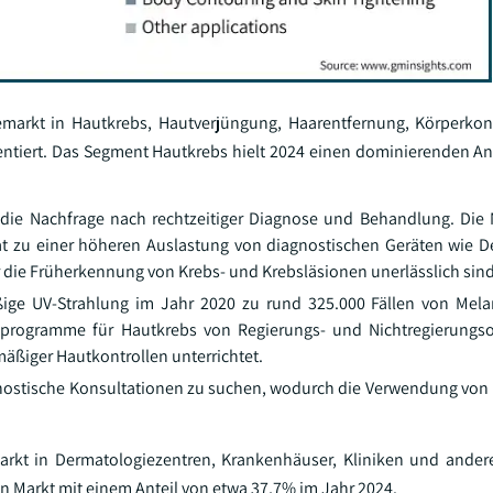
markt in Hautkrebs, Hautverjüngung, Haarentfernung, Körperkon
iert. Das Segment Hautkrebs hielt 2024 einen dominierenden An
die Nachfrage nach rechtzeitiger Diagnose und Behandlung. Die
t zu einer höheren Auslastung von diagnostischen Geräten wie 
 die Früherkennung von Krebs- und Krebsläsionen unerlässlich sind
ßige UV-Strahlung im Jahr 2020 zu rund 325.000 Fällen von Mel
sprogramme für Hautkrebs von Regierungs- und Nichtregierungso
mäßiger Hautkontrollen unterrichtet.
agnostische Konsultationen zu suchen, wodurch die Verwendung von
arkt in Dermatologiezentren, Krankenhäuser, Kliniken und ander
 Markt mit einem Anteil von etwa 37,7% im Jahr 2024.