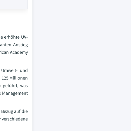
ie erhöhte UV-
kanten Anstieg
rican Academy
n Umwelt- und
 125 Millionen
 geführt, was
tes Management
 Bezug auf die
r verschiedene