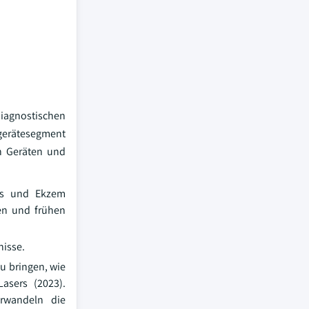
diagnostischen
sgerätesegment
en Geräten und
ebs und Ekzem
sen und frühen
nisse.
zu bringen, wie
asers (2023).
erwandeln die