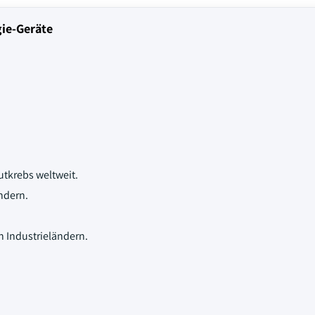
gie-Geräte
tkrebs weltweit.
ndern.
 Industrieländern.