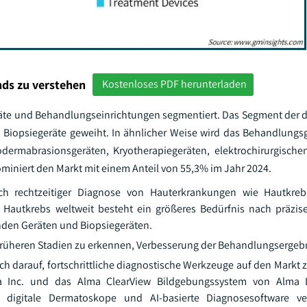
ds zu verstehen
Kostenloses PDF herunterladen
eräte und Behandlungseinrichtungen segmentiert. Das Segment der 
 Biopsiegeräte geweiht. In ähnlicher Weise wird das Behandlung
rodermabrasionsgeräten, Kryotherapiegeräten, elektrochirurgisch
iniert den Markt mit einem Anteil von 55,3% im Jahr 2024.
ch rechtzeitiger Diagnose von Hauterkrankungen wie Hautkr
 Hautkrebs weltweit besteht ein größeres Bedürfnis nach präzi
den Geräten und Biopsiegeräten.
früheren Stadien zu erkennen, Verbesserung der Behandlungsergeb
ch darauf, fortschrittliche diagnostische Werkzeuge auf den Markt 
a Inc. und das Alma ClearView Bildgebungssystem von Alma L
 digitale Dermatoskope und AI-basierte Diagnosesoftware v