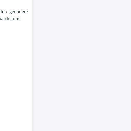
hten genauere
twachstum.