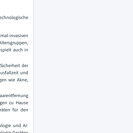
technologische
mal-invasiven
Altersgruppen,
spielt auch in
Sicherheit der
usfallzeit und
ngen wie Akne,
Haarentfernung
ungen zu Hause
räten für den
ologie und AI-
logie-Geräten