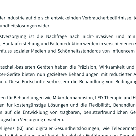
der Industrie auf die sich entwickelnden Verbraucherbedürfnisse, 
sundheitslösungen wider.
versorgung ist die Nachfrage nach nicht-invasiven und mini
g
, Hautauferstehung und Faltenreduktion werden in verschiedenen 
influss sozialer Medien und Schönheitsstandards von Influencern 
aschall-basierten Geräten haben die Präzision, Wirksamkeit und 
r-Geräte bieten nun gezieltere Behandlungen mit reduzierter A
chen. Diese Fortschritte verbessern die Behandlung von Bedingu
ten für Behandlungen wie Mikrodermabrasion, LED-Therapie und 
ten für kostengünstige Lösungen und die Flexibilität, Behandl
n auf die Entwicklung von tragbaren, benutzerfreundlichen Ge
logischen Versorgung erweitern.
telligenz (KI) und digitaler Gesundheitslösungen, wie Teledermat
erte Behandlung und treibt die globale Einführung von Dermato