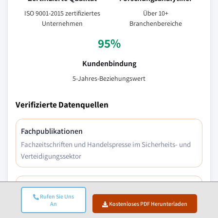
ISO 9001-2015 zertifiziertes
Über 10+
Unternehmen
Branchenbereiche
95%
Kundenbindung
5-Jahres-Beziehungswert
Verifizierte Datenquellen
Fachpublikationen
Fachzeitschriften und Handelspresse im Sicherheits- und
Verteidigungssektor
Branchendatenbanken
Rufen Sie Uns
Eigenentwickelte und Drittanbieter-Marktdatenbanken
An
Kostenloses PDF Herunterladen