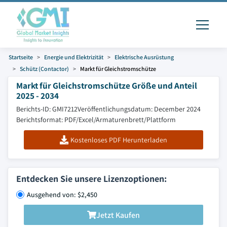
Startseite
Energie und Elektrizität
Elektrische Ausrüstung
Schütz (Contactor)
Markt für Gleichstromschütze
Markt für Gleichstromschütze Größe und Anteil
2025 - 2034
Berichts-ID: GMI7212
Veröffentlichungsdatum: December 2024
Berichtsformat: PDF/Excel/Armaturenbrett/Plattform
Kostenloses PDF Herunterladen
Entdecken Sie unsere Lizenzoptionen:
Ausgehend von: $2,450
Jetzt Kaufen