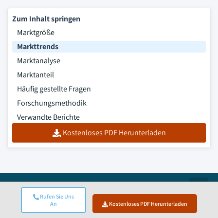
Zum Inhalt springen
Marktgröße
Markttrends
Marktanalyse
Marktanteil
Häufig gestellte Fragen
Forschungsmethodik
Verwandte Berichte
Kostenloses PDF Herunterladen
Top
Rufen Sie Uns
ISO-zertifiziert
An
Kostenloses PDF Herunterladen