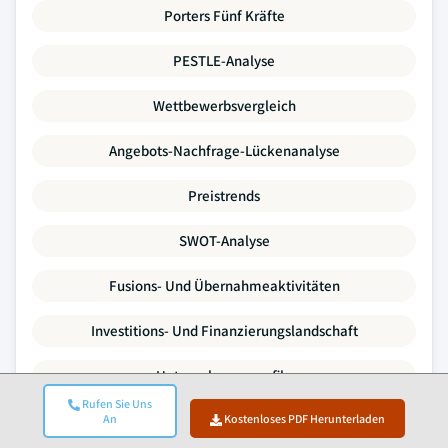
Porters Fünf Kräfte
PESTLE-Analyse
Wettbewerbsvergleich
Angebots-Nachfrage-Lückenanalyse
Preistrends
SWOT-Analyse
Fusions- Und Übernahmeaktivitäten
Investitions- Und Finanzierungslandschaft
Unternehmensprofile
Rufen Sie Uns
An
Kostenloses PDF Herunterladen
Jeder Datenpunkt in diesem Bericht wird durch