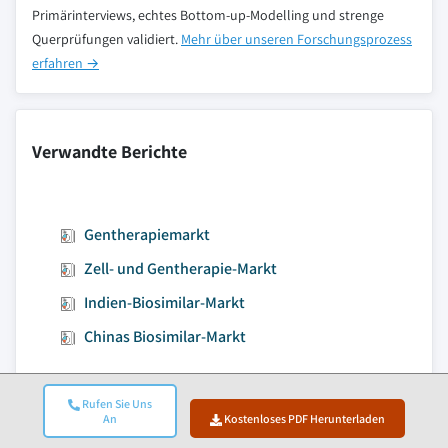
Primärinterviews, echtes Bottom-up-Modelling und strenge
Querprüfungen validiert.
Mehr über unseren Forschungsprozess
erfahren →
Verwandte Berichte
Gentherapiemarkt
Zell- und Gentherapie-Markt
Indien-Biosimilar-Markt
Chinas Biosimilar-Markt
Rufen Sie Uns
An
Kostenloses PDF Herunterladen
Zum Inhalt springen