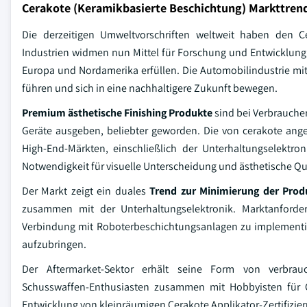
Cerakote (Keramikbasierte Beschichtung) Markttren
Die derzeitigen Umweltvorschriften weltweit haben den C
Industrien widmen nun Mittel für Forschung und Entwicklung 
Europa und Nordamerika erfüllen. Die Automobilindustrie mi
führen und sich in eine nachhaltigere Zukunft bewegen.
Premium ästhetische Finishing Produkte
sind bei Verbraucher
Geräte ausgeben, beliebter geworden. Die von cerakote ang
High-End-Märkten, einschließlich der Unterhaltungselektr
Notwendigkeit für visuelle Unterscheidung und ästhetische Qua
Der Markt zeigt ein duales
Trend zur Minimierung der Prod
zusammen mit der Unterhaltungselektronik. Marktanforde
Verbindung mit Roboterbeschichtungsanlagen zu implementier
aufzubringen.
Der Aftermarket-Sektor erhält seine Form von verbrauc
Schusswaffen-Enthusiasten zusammen mit Hobbyisten für 
Entwicklung von kleinräumigen Cerakote Applikator-Zertifizie