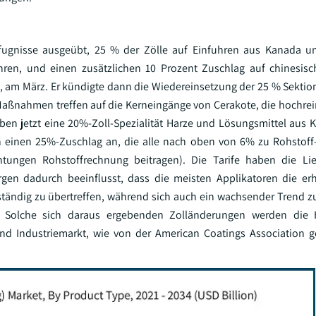
efugnisse ausgeübt, 25 % der Zölle auf Einfuhren aus Kanada u
hren, und einen zusätzlichen 10 Prozent Zuschlag auf chinesisc
, am März. Er kündigte dann die Wiedereinsetzung der 25 % Sektion
 Maßnahmen treffen auf die Kerneingänge von Cerakote, die hochre
aben jetzt eine 20%-Zoll-Spezialität Harze und Lösungsmittel aus
en einen 25%-Zuschlag an, die alle nach oben von 6% zu Rohstof
ngen Rohstoffrechnung beitragen). Die Tarife haben die Lief
rgen dadurch beeinflusst, dass die meisten Applikatoren die er
lständig zu übertreffen, während sich auch ein wachsender Trend z
. Solche sich daraus ergebenden Zolländerungen werden die H
d Industriemarkt, wie von der American Coatings Association g