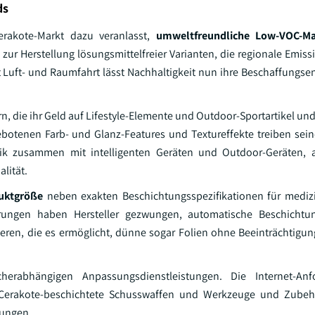
ds
erakote-Markt dazu veranlasst,
umweltfreundliche Low-VOC-Mat
zur Herstellung lösungsmittelfreier Varianten, die regionale Emis
t Luft- und Raumfahrt lässt Nachhaltigkeit nun ihre Beschaffungs
n, die ihr Geld auf Lifestyle-Elemente und Outdoor-Sportartikel un
ebotenen Farb- und Glanz-Features und Textureffekte treiben se
onik zusammen mit intelligenten Geräten und Outdoor-Geräten, a
lität.
uktgröße
neben exakten Beschichtungsspezifikationen für mediz
rungen haben Hersteller gezwungen, automatische Beschichtu
en, die es ermöglicht, dünne sogar Folien ohne Beeinträchtigun
herabhängigen Anpassungsdienstleistungen. Die Internet-An
Cerakote-beschichtete Schusswaffen und Werkzeuge und Zubehö
rungen.