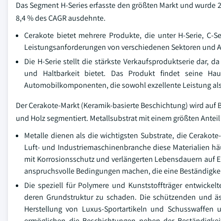
Das Segment H-Series erfasste den größten Markt und wurde 20
8,4 % des CAGR ausdehnte.
Cerakote bietet mehrere Produkte, die unter H-Serie, C-Ser
Leistungsanforderungen von verschiedenen Sektoren und
Die H-Serie stellt die stärkste Verkaufsproduktserie dar,
und Haltbarkeit bietet. Das Produkt findet seine H
Automobilkomponenten, die sowohl exzellente Leistung als
Der Cerakote-Markt (Keramik-basierte Beschichtung) wird auf Ba
und Holz segmentiert. Metallsubstrat mit einem größten Anteil
Metalle dienen als die wichtigsten Substrate, die Cerako
Luft- und Industriemaschinenbranche diese Materialien häu
mit Korrosionsschutz und verlängerten Lebensdauern auf Ei
anspruchsvolle Bedingungen machen, die eine Beständigke
Die speziell für Polymere und Kunststoffträger entwicke
deren Grundstruktur zu schaden. Die schützenden und äst
Herstellung von Luxus-Sportartikeln und Schusswaffen u
ermöglichen die Beschichtungen neben der Beständigkei