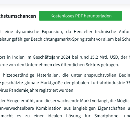
achstumschancen
Kostenloses PDF herunterladen
ht eine dynamische Expansion, da Hersteller technische Anfo
eistungsfähiger Beschichtungsmarkt-Spring steht vor allem bei Sc
ors in Indien im Geschäftsjahr 2024 bei rund 15,2 Mrd. USD, der 
wurde von den Unternehmen des öffentlichen Sektors getragen.
, hitzebeständige Materialien, die unter anspruchsvollen Bed
e geschätzte globale Marktgröße der globalen Luftfahrtindustrie 7
virus Pandemiejahre registriert wurden.
der Menge erhöht, und dieser wachsende Markt verlangt, die Möglich
e unverwechselbare Kombination aus langlebigen Eigenschaften 
e macht es zu einer idealen Lösung für Smartphone- u