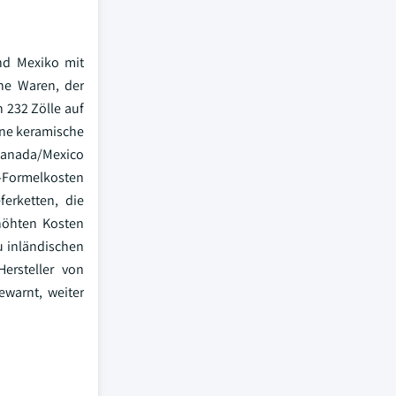
nd Mexiko mit
he Waren, der
 232 Zölle auf
ine keramische
 Kanada/Mexico
f-Formelkosten
erketten, die
höhten Kosten
u inländischen
ersteller von
ewarnt, weiter