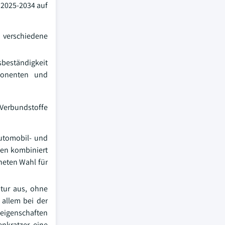
 2025-2034 auf
ie verschiedene
sbeständigkeit
mponenten und
, Verbundstoffe
Automobil- und
ten kombiniert
neten Wahl für
atur aus, ohne
 allem bei der
eigenschaften
nkratzer eine