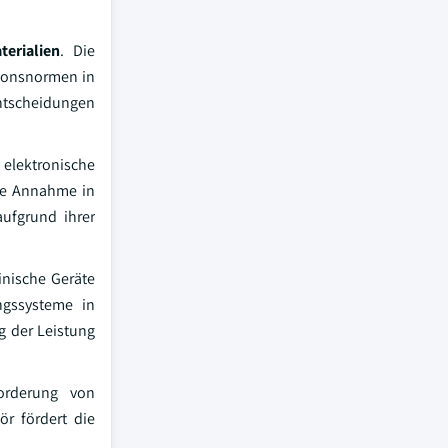
erialien
. Die
sionsnormen in
entscheidungen
d elektronische
ine Annahme in
ufgrund ihrer
inische Geräte
ngssysteme in
g der Leistung
forderung von
r fördert die