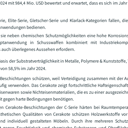
24 mit 984,4 Mio. USD bewertet und erwartet, dass es sich im Jahr
ie, Elite-Serie, Gletscher-Serie und Klarlack-Kategorien fallen, d
 Anwendungen bedienen.
 da sie neben chemischen Schutzmöglichkeiten eine hohe Korrosion
auptanwendung in Schusswaffen kombiniert mit Industrieko
 auch überlegenes Aussehen erfordern.
sis der Substratverträglichkeit in Metalle, Polymere & Kunststoffe
 von 58,5% im Jahr 2024.
te-Beschichtungen schützen, weil Verteidigung zusammen mit der 
fig verwenden. Das Cerakote zeigt fortschrittliche Hafteigenschaf
senwaren sowie Nichteisenmaterialien, die es zu einer ausgezeich
it gegen harte Bedingungen benötigen.
lten Cerakote-Beschichtungen der C-Serie härten bei Raumtemper
hetischen Qualitäten von Cerakote schützen Holzwerkstoffe vor
nd individuell gestalteten Möbeln. Durch ihre mehreren Schutz
t gegen Feuchtigkeit und chemische Substanzen und Oberfläche