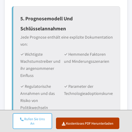
5. Prognosemodell Und
Schlüsselannahmen
Jede Prognose enthält eine explizite Dokumentation
von:
✓ Wichtigste
✓ Hemmende Faktoren
Wachstumstreiber und
und Minderungsszenarien
ihr angenommener
Einfluss
✓ Regulatorische
✓ Parameter der
Annahmen und das
Technologieadoptionskurve
Risiko von
Politikwechseln
✓ Makroökonomische
✓ Wettbewerbsdynamik
Rufen Sie Uns
An
Kostenloses PDF Herunterladen
Annahmen (BIP-
und Erwartungen beim