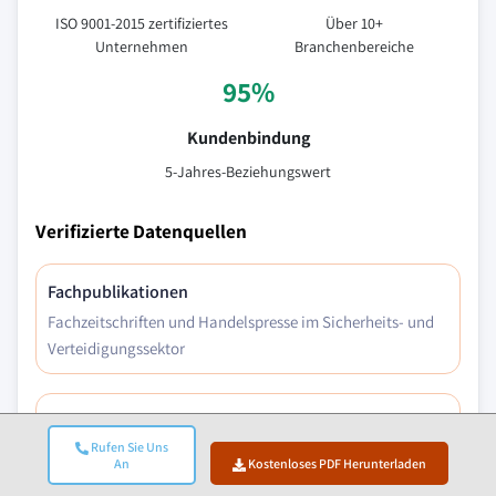
ISO 9001-2015 zertifiziertes
Über 10+
Unternehmen
Branchenbereiche
95%
Kundenbindung
5-Jahres-Beziehungswert
Verifizierte Datenquellen
Fachpublikationen
Fachzeitschriften und Handelspresse im Sicherheits- und
Verteidigungssektor
Branchendatenbanken
Rufen Sie Uns
Eigenentwickelte und Drittanbieter-Marktdatenbanken
An
Kostenloses PDF Herunterladen