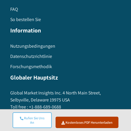
FAQ
So bestellen Sie
Information
Nutzungsbedingungen
Datenschutzrichtlinie
Forschungsmethodik
Globaler Hauptsitz
Global Market Insights Inc. 4 North Main Street,
Selbyville, Delaware 19975 USA
Toll free :
+1-888-689-0688
USA :
+1-302-846-7766
Rufen Sie Uns
APAC :
+65-3129-7718
An
Kostenloses PDF Herunterladen
Email:
sales@gminsights.com