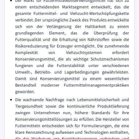
Der Markt für Futtermittelkonservierungsmittel hat sich zu
einem entscheidenden Marktsegment entwickelt, das die
gesamte Futtermittel- und Viehzucht-Wertschöpfungskette
verbindet. Der ursprüngliche Zweck des Produkts entwickelte
sich von der Verlängerung der Haltbarkeit zu einem
grundlegenden Element, das die Überprüfung der
Futterqualität und die Erhaltung von Nährstoffen sowie die
Risikoreduzierung für Erzeuger ermöglicht. Die zunehmende
Komplexität von Viehzuchtsystemen erfordert
Konservierungsmittel, die als wichtige Schutzmechanismen
fungieren und die Futterstabilität unter verschiedenen
Umwelt-, Betriebs- und Lagerbedingungen gewährleisten.
Damit sind Konservierungsmittel zu einem wesentlichen
Bestandteil moderner Futtermittelmanagementpraktiken
geworden.
Die wachsende Nachfrage nach Lebensmittelsicherheit und
Tiergesundheit sowie die kontinuierliche Produktlieferung
zwingen Unternehmen nun, höhere Standards für ihre
Konservierungsmittellösungen zu erfüllen. Die Hersteller von
Futtermitteln entscheiden sich für Formulierungen, die eine
klare Kennzeichnung aufweisen und Technologien enthalten,
die das Wachstum von Krankheitserregern verhindern und