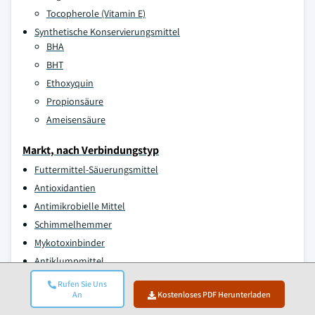
Tocopherole (Vitamin E)
Synthetische Konservierungsmittel
BHA
BHT
Ethoxyquin
Propionsäure
Ameisensäure
Markt, nach Verbindungstyp
Futtermittel-Säuerungsmittel
Antioxidantien
Antimikrobielle Mittel
Schimmelhemmer
Mykotoxinbinder
Antiklumpmittel
Rufen Sie Uns
Markt, nach Form
An
Kostenloses PDF Herunterladen
Flüssig