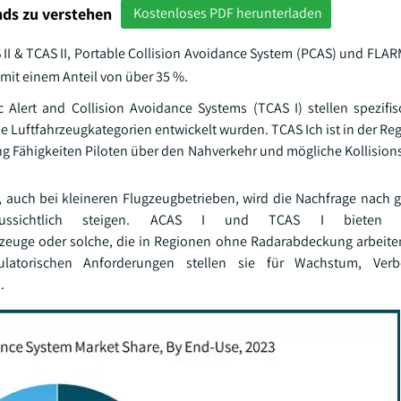
ds zu verstehen
Kostenloses PDF herunterladen
 II & TCAS II, Portable Collision Avoidance System (PCAS) und FLAR
mit einem Anteil von über 35 %.
c Alert and Collision Avoidance Systems (TCAS I) stellen spezifi
 Luftfahrzeugkategorien entwickelt wurden. TCAS Ich ist in der Reg
ung Fähigkeiten Piloten über den Nahverkehr und mögliche Kollisi
, auch bei kleineren Flugzeugbetrieben, wird die Nachfrage nach
raussichtlich steigen. ACAS I und TCAS I bieten g
hrzeuge oder solche, die in Regionen ohne Radarabdeckung arbeiten
gulatorischen Anforderungen stellen sie für Wachstum, Ver
.