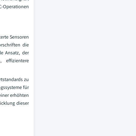
TC-Operationen
terte Sensoren
rschriften die
le Ansatz, der
 effizientere
rtstandards zu
ungssysteme für
einer erhöhten
cklung dieser