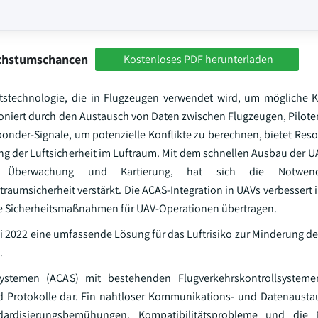
achstumschancen
Kostenloses PDF herunterladen
itstechnologie, die in Flugzeugen verwendet wird, um mögliche K
oniert durch den Austausch von Daten zwischen Flugzeugen, Piloten
onder-Signale, um potenzielle Konflikte zu berechnen, bietet Reso
g der Luftsicherheit im Luftraum. Mit dem schnellen Ausbau der U
e, Überwachung und Kartierung, hat sich die Notwendi
aumsicherheit verstärkt. Die ACAS-Integration in UAVs verbessert i
e Sicherheitsmaßnahmen für UAV-Operationen übertragen.
li 2022 eine umfassende Lösung für das Luftrisiko zur Minderung d
.
ssystemen (ACAS) mit bestehenden Flugverkehrskontrollsystemen
d Protokolle dar. Ein nahtloser Kommunikations- und Datenausta
dardisierungsbemühungen. Kompatibilitätsprobleme und die 