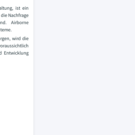
tung, ist ein
 die Nachfrage
nd. Airborne
steme.
rgen, wird die
raussichtlich
d Entwicklung