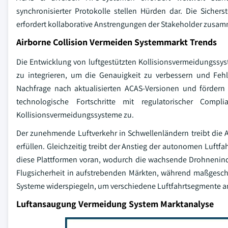
synchronisierter Protokolle stellen Hürden dar. Die Sicher
erfordert kollaborative Anstrengungen der Stakeholder zusamm
Airborne Collision Vermeiden Systemmarkt Trends
Die Entwicklung von luftgestützten Kollisionsvermeidungssyst
zu integrieren, um die Genauigkeit zu verbessern und Fehla
Nachfrage nach aktualisierten ACAS-Versionen und fördern 
technologische Fortschritte mit regulatorischer Complia
Kollisionsvermeidungssysteme zu.
Der zunehmende Luftverkehr in Schwellenländern treibt die 
erfüllen. Gleichzeitig treibt der Anstieg der autonomen Luftf
diese Plattformen voran, wodurch die wachsende Drohnenindu
Flugsicherheit in aufstrebenden Märkten, während maßgesc
Systeme widerspiegeln, um verschiedene Luftfahrtsegmente an
Luftansaugung Vermeidung System Marktanalyse