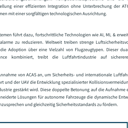
stellung einer effizienten Integration ohne Unterbrechung der A
en mit einer sorgfältigen technologischen Ausrichtung.
emen führt dazu, fortschrittliche Technologien wie AI, ML & erwei
larme zu reduzieren. Weltweit treiben strenge Luftsicherheitsvo
die Adoption über eine Vielzahl von Flugzeugtypen. Dieser dua
nce kombiniert, treibt die Luftfahrtindustrie auf sicherere,
Annahme von ACAS an, um Sicherheits- und internationale Luftfah
ahrt und der UAV die Entwicklung spezialisierter Kollisionsvermeid
strie gestärkt wird. Diese doppelte Betonung auf die Aufnahme 
hneiderte Lösungen für autonome Fahrzeuge die dynamische Entwi
zusprechen und gleichzeitig Sicherheitsstandards zu fördern.