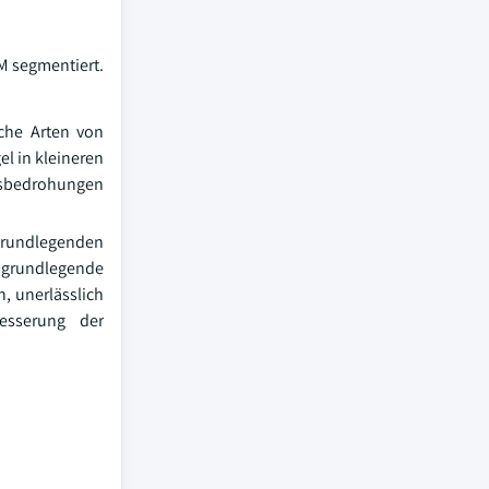
M segmentiert.
sche Arten von
el in kleineren
onsbedrohungen
 grundlegenden
rundlegende
, unerlässlich
besserung der