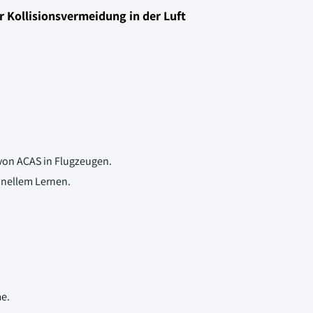
 Kollisionsvermeidung in der Luft
 von ACAS in Flugzeugen.
inellem Lernen.
me.