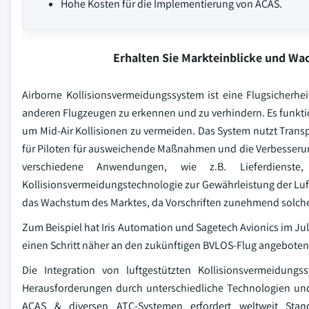
Hohe Kosten für die Implementierung von ACAS.
Erhalten Sie Markteinblicke und W
Airborne Kollisionsvermeidungssystem ist eine Flugsicherhe
anderen Flugzeugen zu erkennen und zu verhindern. Es funkti
um Mid-Air Kollisionen zu vermeiden. Das System nutzt Transp
für Piloten für ausweichende Maßnahmen und die Verbesserun
verschiedene Anwendungen, wie z.B. Lieferdienst
Kollisionsvermeidungstechnologie zur Gewährleistung der Luftr
das Wachstum des Marktes, da Vorschriften zunehmend solch
Zum Beispiel hat Iris Automation und Sagetech Avionics im Ju
einen Schritt näher an den zukünftigen BVLOS-Flug angeboten
Die Integration von luftgestützten Kollisionsvermeidung
Herausforderungen durch unterschiedliche Technologien un
ACAS & diversen ATC-Systemen erfordert weltweit Stan