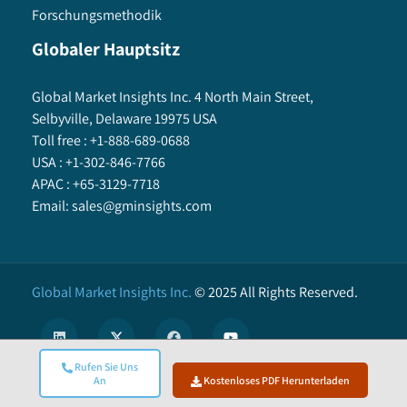
Forschungsmethodik
Globaler Hauptsitz
Global Market Insights Inc. 4 North Main Street,
Selbyville, Delaware 19975 USA
Toll free :
+1-888-689-0688
USA :
+1-302-846-7766
APAC :
+65-3129-7718
Email:
sales@gminsights.com
Global Market Insights Inc.
©
2025
All Rights Reserved.
Rufen Sie Uns
An
Kostenloses PDF Herunterladen
X
We use cookies to enhance user experience. (
Privacy Policy
)