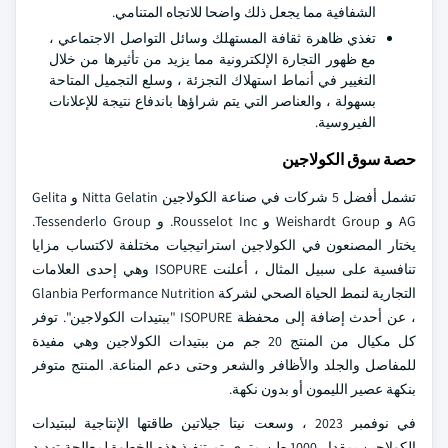
الشفافية مما يجعل ذلك واضحا للاتجاه المتنامي.
تغذي ظاهرة ثقافة المستهلك وسائل التواصل الاجتماعي ،
مع ظهور التجارة الإلكترونية مما يزيد من تأثيرها من خلال
التغيير في أنماط استهلاك التجزئة ، وسلع التجميل المتاحة
بسهولة ، والعناصر التي يتم شراؤها باندفاع نتيجة للإعلانات
الفيروسية.
حصة سوق الكولاجين
تشمل أفضل 5 شركات في صناعة الكولاجين Nitta Gelatin و Gelita
AG و Weishardt Group و Rousselot Inc. و Tessenderlo Group.
يختار المصنعون في الكولاجين استراتيجيات مختلفة لاكتساب مزايا
تنافسية على سبيل المثال ، أعلنت ISOPURE وهي إحدى العلامات
التجارية لنمط الحياة الصحي لشركة Glanbia Performance Nutrition
، عن أحدث إضافة إلى محفظة ISOPURE "ببتيدات الكولاجين". توفر
كل مكيال من المنتج 20 جم من ببتيدات الكولاجين وهي مفيدة
للمفاصل والجلد والأظافر والشعر وحتى دعم المناعة. المنتج متوفر
بنكهة عصير الليمون أو بدون نكهة.
في نوفمبر 2023 ، وسعت نيتا جيلاتين طاقتها الإنتاجية لببتيدات
الكولاجين بمقدار 1000 طن متري. تم تنفيذ هذه الخطوة لمعالجة تهديد