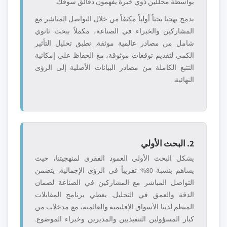
بواسطة محللين ذوي خبرة يفهمون دقائق سوقك.
يدمج نهجنا بحثاً أولياً مكثفاً من خلال التواصل المباشر مع
المشاركين والخبراء في الصناعة، مكملاً ببحث ثانوي
شامل من مصادر عالمية موثقة. نطبق تحليل التأثير
الكمي لتقديم توقعات موثوقة، مع الحفاظ على إمكانية
التتبع الكاملة من مصادر البيانات الأصلية إلى الرؤى
النهائية.
2. البحث الأولي
يشكل البحث الأولي العمود الفقري لمنهجيتنا، حيث
يساهم بنسبة 80% تقريباً في الرؤى الإجمالية. يتضمن
التواصل المباشر مع المشاركين في الصناعة لضمان
الدقة والعمق في التحليل. يغطي برنامج المقابلات
المنظم لدينا الأسواق الإقليمية والعالمية، مع مدخلات من
كبار المسؤولين التنفيذيين والمديرين وخبراء الموضوع.