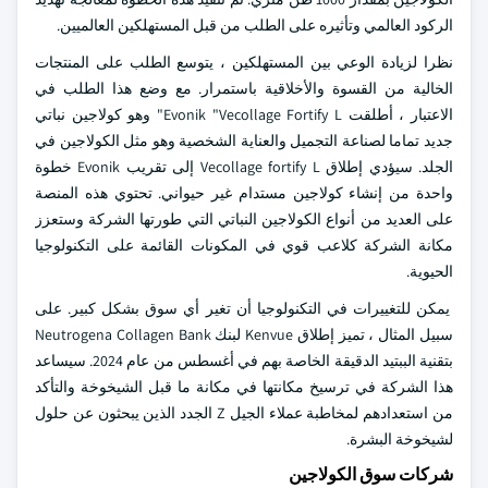
الركود العالمي وتأثيره على الطلب من قبل المستهلكين العالميين.
نظرا لزيادة الوعي بين المستهلكين ، يتوسع الطلب على المنتجات
الخالية من القسوة والأخلاقية باستمرار. مع وضع هذا الطلب في
الاعتبار ، أطلقت Evonik "Vecollage Fortify L" وهو كولاجين نباتي
جديد تماما لصناعة التجميل والعناية الشخصية وهو مثل الكولاجين في
الجلد. سيؤدي إطلاق Vecollage fortify L إلى تقريب Evonik خطوة
واحدة من إنشاء كولاجين مستدام غير حيواني. تحتوي هذه المنصة
على العديد من أنواع الكولاجين النباتي التي طورتها الشركة وستعزز
مكانة الشركة كلاعب قوي في المكونات القائمة على التكنولوجيا
الحيوية.
يمكن للتغييرات في التكنولوجيا أن تغير أي سوق بشكل كبير. على
سبيل المثال ، تميز إطلاق Kenvue لبنك Neutrogena Collagen Bank
بتقنية الببتيد الدقيقة الخاصة بهم في أغسطس من عام 2024. سيساعد
هذا الشركة في ترسيخ مكانتها في مكانة ما قبل الشيخوخة والتأكد
من استعدادهم لمخاطبة عملاء الجيل Z الجدد الذين يبحثون عن حلول
لشيخوخة البشرة.
شركات سوق الكولاجين