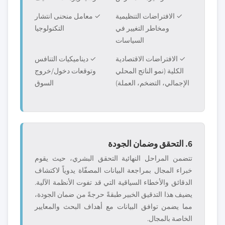
✓ الافتراضات التنظيمية
✓ معامل منحنى انتشار
ومخاطر التغيير في
التكنولوجيا
السياسات
✓ الافتراضات الاقتصادية
✓ ديناميكيات التنافس
الكلية (نمو الناتج المحلي
وتوقعات دخول/خروج
الإجمالي، التضخم، العملة)
السوق
6. التحقق وضمان الجودة
تتضمن المراحل النهائية التحقق البشري، حيث يقوم
خبراء المجال بمراجعة البيانات المصفّاة يدوياً لاكتشاف
الدقائق والأخطاء السياقية التي قد تفوت الأنظمة الآلية.
يضيف هذا التدقيق الخبير طبقةً حرجةً من ضمان الجودة،
مما يضمن توافق البيانات مع أهداف البحث والمعايير
الخاصة بالمجال.