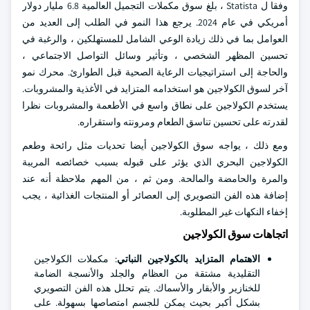
وفقا ل Statista ، بلغ سوق مكملات التجميل العالمية 6.8 مليار دولار
أمريكي في عام 2024. يرجع هذا النمو في الطلب إلى العديد من
العوامل بما في ذلك زيادة الوعي الشامل للمستهلكين ، والرغبة في
تحسين المظهر الشخصي ، وتأثير وسائل التواصل الاجتماعي ،
والحاجة إلى استراتيجيات الرعاية الصحية قبل الطوارئ. محرك نمو
آخر لسوق الكولاجين هو استخدامه المتزايد في الأغذية والمشروبات.
يستخدم الكولاجين على نطاق واسع في الأطعمة والمشروبات نظرا
لقدرته على تحسين تناسق الطعام ومرونته واستقراره.
ومع ذلك ، يواجه سوق الكولاجين أيضا تحديات مثل رائحة وطعم
الكولاجين البحري الذي يؤثر على قبوله بسبب خصائصه المريبة
والمرة والحامضة والمالحة. ومن ثم ، من المهم ملاحظة أنه عند
إضافة هذه الفن التصويري إلى العصائر أو المنتجات الغذائية ، يجب
إخفاء النكهات غير المطلوبة.
اتجاهات سوق الكولاجين
الاهتمام المتزايد بالكولاجين النباتي
: مكملات الكولاجين
التقليدية مشتقة من العظام والجلد والأنسجة الضامة
للخنازير والأبقار والأسماك. يتم تحلل هذه الفن التصويري
بشكل أكبر بحيث يمكن للجسم امتصاصها بسهولة. على