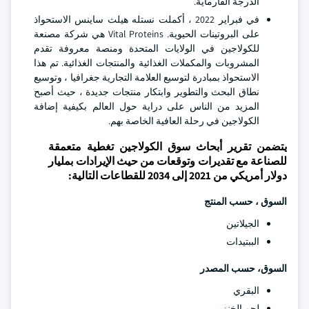
الدرجة الفارماية.
في فبراير 2022 ، أكملت نستله هيلث ساينس الاستحواذ
على البروتينات الحيوية. Vital Proteins هي شركة مصنعة
للكولاجين في الولايات المتحدة ومنصة معروفة تقدم
المشروبات والمكملات الغذائية والمنتجات الغذائية. تم هذا
الاستحواذ بمبادرة لتوسيع العلامة التجارية جغرافيا ، وتوسيع
نطاق البحث والتطوير وابتكار منتجات جديدة ، حيث أصبح
المزيد من الناس على دراية حول العالم بكيفية إضافة
الكولاجين في رحلة العافية الخاصة بهم.
يتضمن تقرير أبحاث سوق الكولاجين تغطية متعمقة
للصناعة مع تقديرات وتوقعات من حيث الإيرادات بمليار
دولار أمريكي من 2021 إلى 2034 للقطاعات التالية:
السوق ، حسب المنتج
الجيلاتين
الببتيدات
السوق، حسب المصدر
البقري
لحم الخنزير