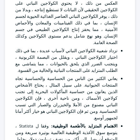
العكس من ذلك ، لا يحتوي الكولاجين النباتي على
الكولاجين الحقيقي لأن النباتات لا تستطيع إنتاجه ، وبدلا من
ذلك ، يوفر الكولاجين النباتي العناصر الغذائية الحيوية لجسم
الإنسان ، بما في ذلك الفيتامينات والمعادن والأحماض
الأمينية ، مما يحفز إنتاج الكولاجين الطبيعي في جسم
الإنسان. وهو نهج شامل يدعم مستوى الكولاجين وكذلك
الصحة العامة.
تزداد شعبية الكولاجين النباتي لأسباب عديدة ، بما في ذلك
اختيار الكولاجين النباتي ، ويقلل من البصمة الكربونية ،
ويتجنب الضرر الذي يلحق بالحيوانات ، مما يتماشى مع
الطلب المتزايد على المنتجات النباتية والخالية من القسوة.
يعاني الكثير من الناس من الحساسية والحساسية تجاه
المنتجات الحيوانية. على سبيل المثال ، يحتاج الأشخاص
الذين يعانون من حساسية المأكولات البحرية إلى تجنب
كولاجين الأسماك ، ومن ناحية أخرى ، فإن الكولاجين
النباتي مصنوع من الأملا والخيزران والصبار التي تسبب
الحساسية. ومن ثم فإن الكولاجين النباتي هو خيار أكثر أمانا
لجمهور أوسع.
الاهتمام المتزايد بالأطعمة الوظيفية:
وفقا ل Statista ،
يتوسع سوق الأغذية الوظيفية العالمية بوتيرة سريعة ومن
المتوقع أن يصل إلى أكثر من نصف تريليون دولار بحلول