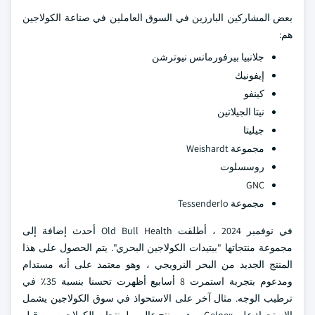
بعض المشاركين البارزين في السوق العاملين في صناعة الكولاجين
هم:
جلانبيا بيرفورمانس نيوترشن
إيفونيك
كينفو
نيتا الجيلاتين
جيليتا
مجموعة Weishardt
روسسلوت
GNC
مجموعة Tessenderlo
في نوفمبر 2024 ، أطلقت Old Bull Health أحدث إضافة إلى
مجموعة منتجاتها "ببتيدات الكولاجين البحري". يتم الحصول على هذا
المنتج الجديد من البحر النرويجي ، وهو معتمد على أنه مستدام
ومدعوم بتجربة استمرت 8 أسابيع أظهرت تحسنا بنسبة 35٪ في
ترطيب الوجه. مثال آخر على الاستحواذ في سوق الكولاجين يشمل