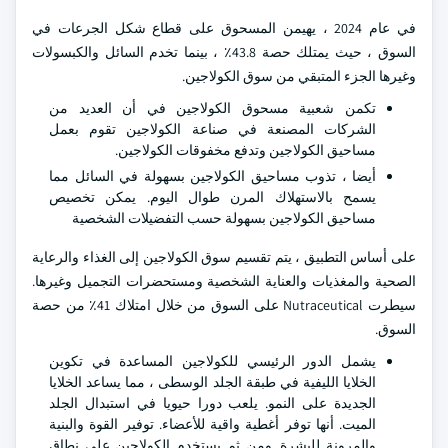
في عام 2024 ، يهيمن المسحوق على قطاع شكل الجرعات في
السوق ، حيث يمتلك حصة 43.8٪ ، بينما تخدم السائل والكبسولات
وغيرها الجزء المتبقي من سوق الكولاجين.
تكمن شعبية مسحوق الكولاجين في أن العديد من
الشركات المصنعة في صناعة الكولاجين تقوم بعمل
مساحيق الكولاجين وتدفع مخفوقات الكولاجين.
أيضا ، تذوب مساحيق الكولاجين بسهولة في السائل مما
يسمح بالاستهلاك المرن طوال اليوم. يمكن تخصيص
مساحيق الكولاجين بسهولة حسب التفضيلات الشخصية
على أساس التطبيق ، يتم تقسيم سوق الكولاجين إلى الغذاء والرعاية
الصحية والمغذيات والعناية الشخصية ومستحضرات التجميل وغيرها.
سيطرت Nutraceutical على السوق من خلال امتلاك 41٪ من حصة
السوق.
يشمل الدور الرئيسي للكولاجين المساعدة في تكوين
الخلايا الليفية في طبقة الجلد الوسطى ، مما يساعد الخلايا
الجديدة على النمو. يلعب دورا حيويا في استبدال الجلد
الميت. أنها توفر أغطية واقية للأعضاء. توفير القوة والبنية
والمرونة للبشرة. ومن ثم يستخدم الكولاجين على نطاق