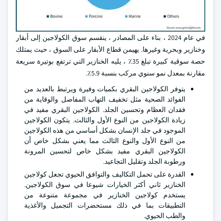
في عام 2024 ، بناء على المصادر ، ينقسم سوق الكولاجين إلى أبقار
وخنازير وبحرية وغيرها. يهيمن قطاع الأبقار على السوق ، حيث يمتلك
حصة سوقية كبيرة تبلغ 35٪ ، يليه الخنازير التي ترتفع بوتيرة سريعة
مقارنة بمعدل نمو سنوي مركب بنسبة 5.9٪.
يتوفر الكولاجين البقري بكميات وفيرة ويرتبط بالعديد من
الفوائد الصحية مثل تخفيف التهاب المفاصل والوقاية من
فقدان العظام وتحسين الجلد. الكولاجين البقري مفيد في
زيادة الكولاجين من النوع الأول والثالث. يتكون الكولاجين
الموجود في جلد الإنسان بشكل أساسي من هذه الكولاجين
من النوع الأول والنوع الثالث مما يعني بشكل خاص أن
الكولاجين البقري مفيد بشكل خاص لتحسين المرونة
ورطوبة الجلد وتقليل التجاعيد.
القدرة على تحمل التكاليف والتوافق الحيوي تجعل كولاجين
الخنازير ثاني أكثر الخيارات شيوعا في سوق الكولاجين.
يستخدم كولاجين الخنازير في مجموعة متنوعة من
التطبيقات بما في ذلك مستحضرات التجميل والأغذية
والطب الحيوي.