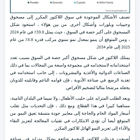
تصنف الأشكال الموجودة في سوق اللاكتوز المكرر إلى مسحوق
وحبيبات وبلورات وأشكال أخرى. من بين هؤلاء ، استحوذ شكل
المسحوق على أكبر حصة في السوق ، حيث يمثل 59.8٪ في عام 2024
، ومن المتوقع أن ينمو بمعدل نمو سنوي مركب قدره 6.8٪ من عام
2025 إلى عام 2034.
يمتلك اللاكتوز في شكل مسحوق أكبر حصة في السوق بسبب تعدد
استخداماته لاستخدامه في مجموعة واسعة من المجالات بما في ذلك
الصناعات الدوائية والأغذية والمشروبات ، إلى جانب استخدامه في
تغذية الرضع. في صناعة الأدوية ، فإن قوامه الناعم وقابليته للذوبان
يجعله مرشحا مثاليا لتضخيم الأقراص.
ويعد الطلب المتزايد على حليب الأطفال، ولا سيما في البلدان النامية،
مساهما كبيرا في هذا القطاع. ومع ذلك ، فإن التحديات مثل تقلب
أسعار المواد الخام والحاجة إلى معايير جودة متسقة تعيق النمو. من
المتوقع أيضا أن تؤدي الابتكارات في تقنيات المعالجة لتعزيز النقاء
والأداء إلى تعزيز النمو الهائل للاكتوز المكرر.
أصبحت جزيئات اللاكتوز المحببة شائعة بشكل متزايد في صناعة