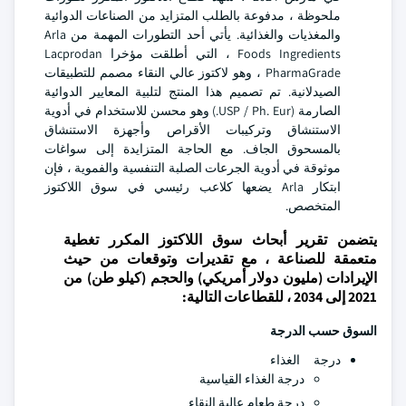
ملحوظة ، مدفوعة بالطلب المتزايد من الصناعات الدوائية
والمغذيات والغذائية. يأتي أحد التطورات المهمة من Arla
Foods Ingredients ، التي أطلقت مؤخرا Lacprodan
PharmaGrade ، وهو لاكتوز عالي النقاء مصمم للتطبيقات
الصيدلانية. تم تصميم هذا المنتج لتلبية المعايير الدوائية
الصارمة (USP / Ph. Eur.) وهو محسن للاستخدام في أدوية
الاستنشاق وتركيبات الأقراص وأجهزة الاستنشاق
بالمسحوق الجاف. مع الحاجة المتزايدة إلى سواغات
موثوقة في أدوية الجرعات الصلبة التنفسية والفموية ، فإن
ابتكار Arla يضعها كلاعب رئيسي في سوق اللاكتوز
المتخصص.
يتضمن تقرير أبحاث سوق اللاكتوز المكرر تغطية
متعمقة للصناعة ، مع تقديرات وتوقعات من حيث
الإيرادات (مليون دولار أمريكي) والحجم (كيلو طن) من
2021 إلى 2034 ، للقطاعات التالية:
السوق حسب الدرجة
درجة الغذاء
درجة الغذاء القياسية
درجة طعام عالية النقاء