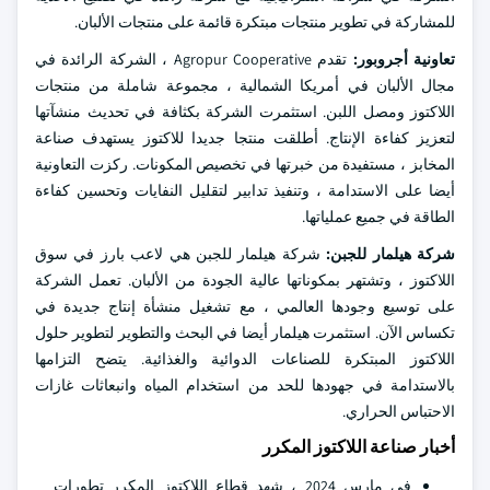
للمشاركة في تطوير منتجات مبتكرة قائمة على منتجات الألبان.
تعاونية أجروبور:
تقدم Agropur Cooperative ، الشركة الرائدة في
مجال الألبان في أمريكا الشمالية ، مجموعة شاملة من منتجات
اللاكتوز ومصل اللبن. استثمرت الشركة بكثافة في تحديث منشآتها
لتعزيز كفاءة الإنتاج. أطلقت منتجا جديدا للاكتوز يستهدف صناعة
المخابز ، مستفيدة من خبرتها في تخصيص المكونات. ركزت التعاونية
أيضا على الاستدامة ، وتنفيذ تدابير لتقليل النفايات وتحسين كفاءة
الطاقة في جميع عملياتها.
شركة هيلمار للجبن:
شركة هيلمار للجبن هي لاعب بارز في سوق
اللاكتوز ، وتشتهر بمكوناتها عالية الجودة من الألبان. تعمل الشركة
على توسيع وجودها العالمي ، مع تشغيل منشأة إنتاج جديدة في
تكساس الآن. استثمرت هيلمار أيضا في البحث والتطوير لتطوير حلول
اللاكتوز المبتكرة للصناعات الدوائية والغذائية. يتضح التزامها
بالاستدامة في جهودها للحد من استخدام المياه وانبعاثات غازات
الاحتباس الحراري.
أخبار صناعة اللاكتوز المكرر
في مارس 2024 ، شهد قطاع اللاكتوز المكرر تطورات