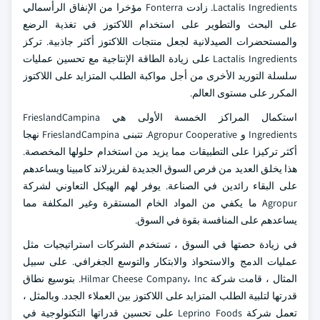
Lactalis Ingredients. زادت Fonterra مؤخرا من الإنفاق الرأسمالي
على البحث والتطوير على استخدام اللاكتوز في تغذية الرضع
والمستحضرات الصيدلانية لجعل منتجات اللاكتوز أكثر جاذبية. تركز
Lactalis Ingredients على زيادة الطاقة الإنتاجية مع تحسين عمليات
سلسلة التوريد الأخرى من أجل مواكبة الطلب المتزايد على اللاكتوز
المكرر على مستوى العالم.
استكمال المراكز الخمسة الأولى هي FrieslandCampina
Ingredients و Agropur Cooperative. تتبنى FrieslandCampina نهجا
أكثر تركيزا على التطبيقات مما يزيد من استخدام حلولها المخصصة.
هذا يخلق العديد من فرص السوق الجديدة لفريزلاند كامبينا ويساعدهم
على البقاء رائدين في الصناعة. يوفر لهم الهيكل التعاوني لشركة
Agropur ما يكفي من المواد الخام المستقرة وغير المكلفة مما
يساعدهم على المنافسة بقوة في السوق.
في زيادة حصتها في السوق ، تستخدم الشركات استراتيجيات مثل
عمليات الدمج والاستحواذ والابتكار والتوسع الجغرافي. على سبيل
المثال ، قامت شركة Hilmar Cheese Company، Inc. بتوسيع نطاق
قدرتها لتلبية الطلب المتزايد على اللاكتوز بين العملاء الجدد. وبالمثل ،
تعمل شركة Leprino Foods على تحسين قدراتها التكنولوجية في