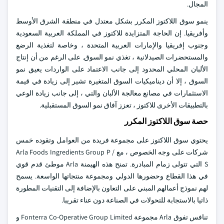
المجال.
ينمو سوق اللاكتوز المكرر بشكل معتدل في منطقة الشرق الأوسط
وأفريقيا. إن الحاجة المتزايدة للاكتوز في المملكة العربية السعودية
وجنوب إفريقيا والإمارات العربية المتحدة ، وخاصة لتغذية الرضع
والمستحضرات الصيدلانية ، تغذي نمو السوق. على الرغم من أن إنتاج
الألبان المحلي المحدود إلى جانب الاعتماد على الواردات يعيق نمو
السوق ، إلا أن ديناميكيات السوق المتغيرة تشير إلى زيادة في قيمة
الاستثمارات في مصانع معالجة الألبان والتي ، إلى جانب زيادة الوعي
بالتطبيقات الأخرى للاكتوز ، تعزز آفاق نمو السوق المستقبلية.
حصة سوق اللاكتوز المكرر
يحتوي سوق اللاكتوز على مجموعة فريدة من العوامل وتقوده خمس
شركات على وجه الخصوص ، مع Arla Foods Ingredients Group P /
S التي تتولى زمام المبادرة. تمنح هذه الهيمنة Arla موطئ قدم قوي
في هذا القطاع وحضورها الدولي ومجموعة منتجاتها الواسعة. يسمح
لهم نموذج أعمالهم المبني على التعاون بالإضافة إلى التقنيات المطورة
ذاتيا بالاستجابة للتحولات في الصناعة دون عناء تقريبا.
تنافس تفوق Arla مجموعة Fonterra Co-Operative Group Limited و