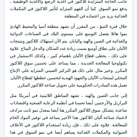
جانب الحاجة المتزايدة للاكتوز في أغذية الرضع والأغذية الوظيفية ،
يدفع نمو السوق. كما أن الفهم المتزايد لتأثير اللاكتوز في المكملات
الغذائية يزيد من اعتماده في المنطقة.
خلال فترة التنبؤ ، من المقرر أن تشهد منطقة آسيا والمحيط الهادئ
نموا هائلا بفضل التوسع على مستوى البلاد في الصناعات الدوائية
والغذائية في الصين والهند واليابان. يتم الآن استهلاك اللاكتوز ومنتجات
الألبان على نطاق أوسع بسبب زيادة عدد السكان والدخل المتاح. علاوة
على ذلك ، يحظى قطاع الألبان باهتمام كبير ، وكذلك الاستثمار في
تكنولوجيا المعالجة الجديدة ، مما يساعد على تحسين سوق اللاكتوز
المكرر. وخير مثال على ذلك هو التركيز الصيني المتزايد على الإنتاج
المحلي لمنتجات الألبان والجهود الهندية لتحسين خططها لقطاع الألبان.
تعمل هذه المبادرات الحكومية على تحويل صناعة اللاكتوز المكرر.
إلى جانب الصين والهند ، تشهد المناطق اللاتينية في أمريكا مثل
البرازيل والأرجنتين أيضا تحسنا في أنظمة الرعاية الصحية واقتصادات
صاعدة. يتشكل سوق اللاكتوز المكرر هنا أيضا بمعدل نمو ثابت مرادف
لاعتماد صناعة ألبان اللاكتوز. هذا الأخير يساعد في توفير المواد الخام
للمعالجة. علاوة على ذلك ، فإن زيادة استخدام اللاكتوز في الأعلاف
الحيوانية والمكملات الغذائية يساهم أيضا في نمو السوق في هذا