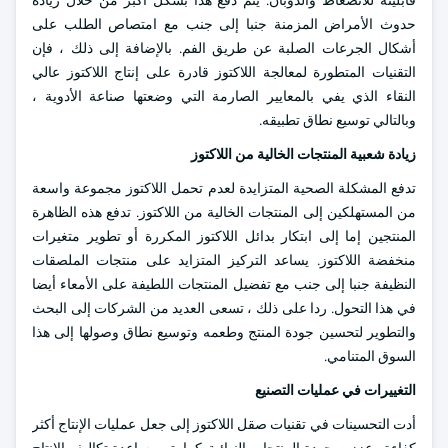
قابليته للانضغاط والذوبان. يتم دفع هذا بشكل أكبر من خلال زيادة
حدوث الأمراض المزمنة جنبا إلى جنب مع امتصاص الطلب على
أشكال الجرعات الصلبة عن طريق الفم. بالإضافة إلى ذلك ، فإن
التقنيات المتطورة لمعالجة اللاكتوز قادرة على إنتاج اللاكتوز عالي
النقاء الذي يفي بالمعايير الصارمة التي وضعتها صناعة الأدوية ،
وبالتالي توسيع نطاق تطبيقه.
زيادة شعبية المنتجات الخالية من اللاكتوز
تدفع المشكلة الصحية المتزايدة لعدم تحمل اللاكتوز مجموعة واسعة
من المستهلكين إلى المنتجات الخالية من اللاكتوز. تدفع هذه الظاهرة
المنتجين إما إلى ابتكار بدائل اللاكتوز المكررة أو تطوير متغيرات
منخفضة اللاكتوز. يساعد التركيز المتزايد على منتجات الملصقات
النظيفة جنبا إلى جنب مع تفضيل المنتجات اللطيفة على الأمعاء أيضا
في هذا التحول. ردا على ذلك ، تسعى العديد من الشركات إلى البحث
والتطوير لتحسين جودة المنتج وطعمه وتوسيع نطاق وصولها إلى هذا
السوق المتنامي.
التغييرات في عمليات التصنيع
أدت التحسينات في تقنيات صقل اللاكتوز إلى جعل عمليات الإنتاج أكثر