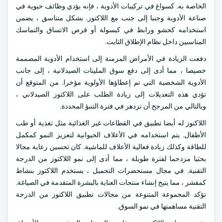
الخاصة به. كسواغ في تركيبات الأدوية ، فإنه يؤدي وظائف حيوية في
صناعة الأدوية وجنبا إلى جنب مع اللاكتوز. بشكل متناسق ، يضمن
استخدامه كحشو ورابط في كبسولة أو قرص الاتساق والتماسك
المناسبين داخل نظام الإطلاق الثابت.
دفعت الزيادة في الأمراض المزمنة إلى استخدام الأدوية المصممة
خصيصا ، مما أدى إلى دفع سوق الملينات الصيدلانية ، إلى جانب
الأدوية الشخصية التي تم إعطاؤها الأولوية مؤخرا. من المتوقع أن
تؤدي هذه التعديلات إلى زيادة الطلب على اللاكتوز الصيدلاني ،
وبالتالي من المرجح أن تزدهر في فترة التنبؤ المحددة.
اللاكتوز له أيضا تطبيق في القطاعات غير الغذائية مثل تغذية أو طب
الأطفال. يتم استخدامه في الأعلاف الحيوانية لتعزيز النمو كمكمل
للطاقة وكذلك زيادة فعالية الأعلاف للماشية. كان تحسين رعاية مجالا
بحثيا مزدحما لفترة طويلة ، مما أدى إلى نمو اللاكتوز من الدرجة
التقنية. في مجال مستحضرات التجميل ، يستخدم اللاكتوز بنشاط
كمقشر ، مما يتيح إنشاء منتجات العناية بالبشرة المتقدمة في الصياغة.
تؤكد المجموعة المتنوعة من مجالات تطبيق اللاكتوز من الدرجة
التقنية مساهمتها في نمو السوق.