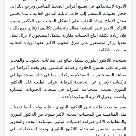
الأدوية لاستخدامها في تصنيع أقراص الضغط المباشر. ويرجع ذلك إلى
حجم الحبيبات المنتظم إلى جانب قابلية التدفق العالية ، مما يحسن
معدل الإنتاج. يزداد الطلب على الشكل المحبب من اللاكتوز بسبب
التركيز الأخير على التصنيع الفعال وانخفاض تكاليف الإنتاج. ومع ذلك ،
فإن زيادة تكلفة إنتاج الحبيبات مقارنة بشكل المسحوق لا تزال تمثل
تحديا. يركز المصنعون على طرق التحبيب الأكثر تعقيدا لزيادة الفعالية
من حيث التكلفة.
يستخدم اللاكتوز البلوري بشكل شائع في صناعات الحلويات والمخابز
لقدرته على تحسين الحلاوة وإضافة الملمس. وهو يخدم أغراضا في
صناعة المستحضرات الصيدلانية، وكذلك, بما في ذلك استخدامها في
تركيبات الإفراج عن الخاضعة للرقابة. يتزايد الطلب على اللاكتوز
البلوري بسبب استخدامه المتزايد في منتجات الحلويات الممتازة
وأنظمة توصيل الأدوية المبتكرة الأحدث.
بقدر ما يوجد طلب على اللاكتوز البلوري ، فإنه يواجه أيضا تحديات
مثل المنافسة من المحليات البديلة الأكثر شيوعا من اللاكتوز البلوري
والمتطلبات الأكثر صرامة لعمليات التبلور. سيساعد البحث والتطوير
المستمر لتحسين استخدام اللاكتوز البلوري وتعدد استخداماته في