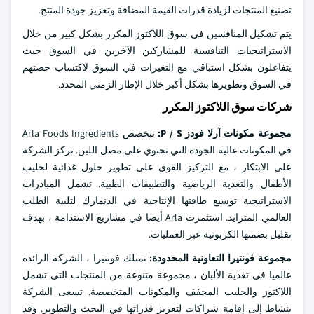
تصنيع المنتجات لزيادة قدرات القيمة المضافة وتعزيز جودة المنتج.
يتم تشكيل المنافسين في سوق اللاكتوز المكرر بشكل كبير من خلال
الاستراتيجيات التنافسية للمشاركين الآخرين في السوق حيث
يتفاعلون بشكل استباقي مع التغيرات في السوق لاكتساب حصتهم
في السوق وتطويرها بشكل أكبر خلال الإطار الزمني المحدد.
شركات سوق اللاكتوز المكرر
مجموعة مكونات آرلا فودز P / S:
تتخصص Arla Foods Ingredients
في المكونات عالية الجودة التي تحتوي على مصل اللبن. تركز الشركة
على الابتكار ، مع التركيز القوي على تطوير حلول غذائية لحليب
الأطفال والتغذية الرياضية والتطبيقات الطبية. تشمل المبادرات
الاستراتيجية توسيع طاقتها الإنتاجية في الدنمارك لتلبية الطلب
العالمي المتزايد. استثمرت Arla أيضا في مشاريع الاستدامة ، بهدف
تقليل بصمتها الكربونية عبر العمليات.
مجموعة فونتيرا التعاونية المحدودة:
تمتلك فونتيرا ، الشركة الرائدة
عالميا في تغذية الألبان ، مجموعة متنوعة من المنتجات التي تشمل
اللاكتوز والحليب المجفف والمكونات المتخصصة. تسعى الشركة
بنشاط إلى إقامة شراكات لتعزيز قدراتها في البحث والتطوير. وقد