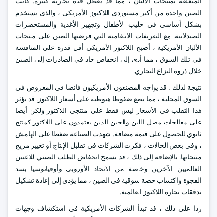
المتعلقة بمنتجات الألبان ، مما قد يعطل قناة تجارية كبيرة. كانت
الصين واحدة من أكبر مستوردي اللاكتوز الأمريكي ، والذي يستخدم
بشكل أساسي في حليب الأطفال وتجهيز الأغذية والمستحضرات
الصيدلانية. مع التعريفات الانتقامية التي فرضتها الصين على منتجات
الألبان الأمريكية ، أصبح اللاكتوز الأمريكي أقل قدرة على المنافسة
في تلك السوق ، مما أدى إلى انخفاض حاد في الصادرات إلى الصين
خلال ذروة النزاع التجاري.
نتيجة لذلك ، قد يواجه المصنعون الأمريكيون فائضا في المعروض في
السوق المحلية ، مما يضع ضغوطا هبوطية على أسعار اللاكتوز. قد يؤثر
هذا التقلب في الأسعار ليس فقط على منتجي اللاكتوز ولكن أيضا
على معالجات مصل اللبن والجبن الذين يعتمدون على اللاكتوز كمنتج
ثانوي للحصول على قيمة مضافة. شهدت الصناعة ضغطا على الهامش
، وفي بعض الحالات ، فكرت الشركات في تقليل الإنتاج أو تغيير مزيج
منتجاتها. بالإضافة إلى ذلك ، قد يسمح انخفاض الطلب الصيني للاعبين
العالميين الآخرين وخاصة من الاتحاد الأوروبي وأوقيانوسيا بسد
الفجوة واكتساب حصة سوقية في الصين ، مما يؤدي إلى إعادة تشكيل
تدفقات تجارة اللاكتوز العالمية.
ردا على ذلك ، قد تبدأ الشركات الأمريكية في استكشاف وجهات