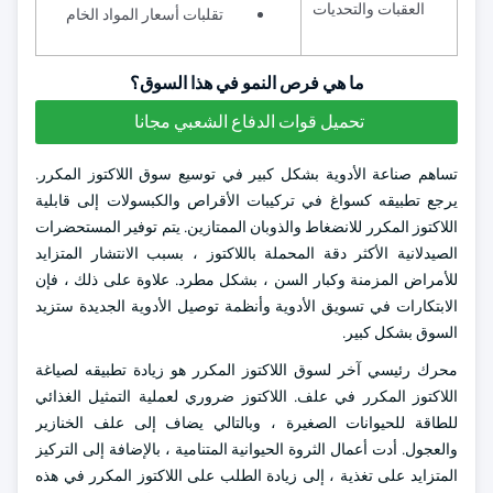
العقبات والتحديات
تقلبات أسعار المواد الخام
ما هي فرص النمو في هذا السوق؟
تحميل قوات الدفاع الشعبي مجانا
تساهم صناعة الأدوية بشكل كبير في توسيع سوق اللاكتوز المكرر.
يرجع تطبيقه كسواغ في تركيبات الأقراص والكبسولات إلى قابلية
اللاكتوز المكرر للانضغاط والذوبان الممتازين. يتم توفير المستحضرات
الصيدلانية الأكثر دقة المحملة باللاكتوز ، بسبب الانتشار المتزايد
للأمراض المزمنة وكبار السن ، بشكل مطرد. علاوة على ذلك ، فإن
الابتكارات في تسويق الأدوية وأنظمة توصيل الأدوية الجديدة ستزيد
السوق بشكل كبير.
محرك رئيسي آخر لسوق اللاكتوز المكرر هو زيادة تطبيقه لصياغة
اللاكتوز المكرر في علف. اللاكتوز ضروري لعملية التمثيل الغذائي
للطاقة للحيوانات الصغيرة ، وبالتالي يضاف إلى علف الخنازير
والعجول. أدت أعمال الثروة الحيوانية المتنامية ، بالإضافة إلى التركيز
المتزايد على تغذية ، إلى زيادة الطلب على اللاكتوز المكرر في هذه