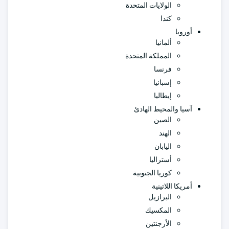
الولايات المتحدة
كندا
أوروبا
ألمانيا
المملكة المتحدة
فرنسا
إسبانيا
إيطاليا
آسيا والمحيط الهادئ
الصين
الهند
اليابان
أستراليا
كوريا الجنوبية
أمريكا اللاتينية
البرازيل
المكسيك
الأرجنتين