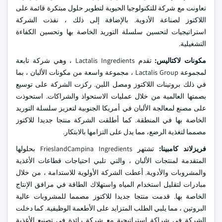
تعاونت مع شركة للتكنولوجيا الحيوية لتطوير حلول مبتكرة قائمة على
اللاكتوز لصناعة الأدوية. بالإضافة إلى ذلك ، نفذت الشركة
استراتيجيات لتحسين سلسلة التوريد الخاصة بها وتحسين الكفاءة
التشغيلية.
مكونات لاكتاليس:
تقدم Lactalis Ingredients ، وهي شركة تابعة
لمجموعة Lactalis Group ، مجموعة واسعة من مكونات الألبان ، بما
في ذلك بروتينات اللاكتوز ومصل اللبن. ركزت الشركة على توسيع
بصمتها العالمية من خلال عمليات الاستحواذ والشراكات. استحوذت
على مصنع لمعالجة الألبان في أمريكا الجنوبية لتعزيز سلسلة التوريد
الخاصة بها في المنطقة. كما أطلقت الشركة منتجا جديدا للاكتوز
مصمما لتغذية الرضع، مما يدل على التزامها بالابتكار.
فريزلاند كامبينا:
تشتهر FrieslandCampina Ingredients بحلولها
المتقدمة لمنتجات الألبان ، والتي تلبي احتياجات قطاعات الأغذية
والمشروبات والأدوية. أعطت الشركة الأولوية للاستدامة ، من خلال
مبادرات لتقليل استخدام المياه واستهلاك الطاقة في مرافق الإنتاج
الخاصة بها. قدمت منتجا جديدا للاكتوز مصمما للمشروبات عالية
البروتين ، مما يلبي الطلب المتزايد على الأطعمة الوظيفية. كما دخلت
الشركة في شراكة استراتيجية مع شركة رائدة في تصنيع الأغذية