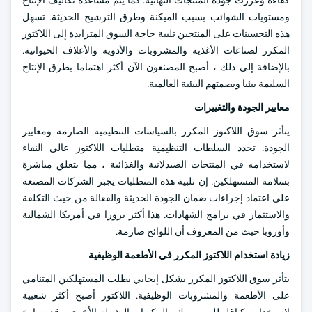
كفاءة وعززت جودة المنتجات النهائية. كما يتم مساعدة تكاليف الإنتاج
ومستويات الشوائب بسبب الميكنة وطرق الترشيح الحديثة. تسهل
هذه التحسينات على المنتجين تلبية حاجة السوق المتزايدة إلى اللاكتوز
المكرر لصناعات الأغذية والمشروبات والأدوية والأعلاف الحيوانية.
بالإضافة إلى ذلك ، أصبح المصنعون الآن أكثر اهتماما بطرق الإنتاج
السليمة بيئيا وبصمتهم البيئية العالمية.
معايير الجودة والتغييرات
يتأثر سوق اللاكتوز المكرر بالسياسات التنظيمية الصارمة ومعايير
الجودة. تحدد السلطات التنظيمية متطلبات اللاكتوز عالي النقاء
لاستخدامه في المنتجات الصيدلانية والغذائية ، مما يتعلق مباشرة
بسلامة المستهلكين. إن تلبية هذه المتطلبات يجبر الشركات المصنعة
على اعتماد إجراءات ضمان الجودة الحديثة والفعالة من حيث التكلفة
والاستثمار في برامج الشهادات. هذا أكثر بروزا في أمريكا الشمالية
وأوروبا حيث من المعروف أن اللوائح صارمة.
زيادة استخدام اللاكتوز المكرر في الأطعمة الوظيفية
يتأثر سوق اللاكتوز المكرر بشكل إيجابي بطلب المستهلكين المتنامي
على الأطعمة والمشروبات الوظيفية. اللاكتوز أصبح أكثر شعبية