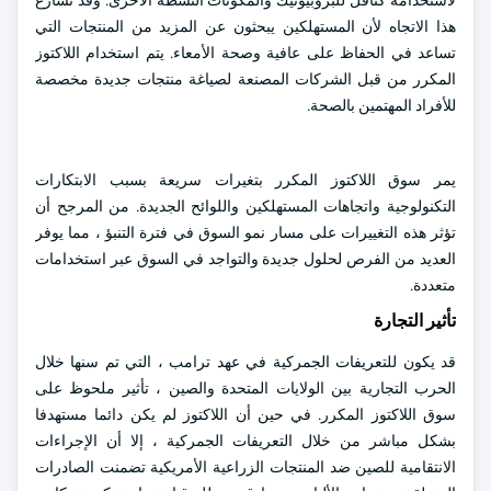
لاستخدامه كناقل للبروبيوتيك والمكونات النشطة الأخرى. وقد تسارع
هذا الاتجاه لأن المستهلكين يبحثون عن المزيد من المنتجات التي
تساعد في الحفاظ على عافية وصحة الأمعاء. يتم استخدام اللاكتوز
المكرر من قبل الشركات المصنعة لصياغة منتجات جديدة مخصصة
للأفراد المهتمين بالصحة.
يمر سوق اللاكتوز المكرر بتغيرات سريعة بسبب الابتكارات
التكنولوجية واتجاهات المستهلكين واللوائح الجديدة. من المرجح أن
تؤثر هذه التغييرات على مسار نمو السوق في فترة التنبؤ ، مما يوفر
العديد من الفرص لحلول جديدة والتواجد في السوق عبر استخدامات
متعددة.
تأثير التجارة
قد يكون للتعريفات الجمركية في عهد ترامب ، التي تم سنها خلال
الحرب التجارية بين الولايات المتحدة والصين ، تأثير ملحوظ على
سوق اللاكتوز المكرر. في حين أن اللاكتوز لم يكن دائما مستهدفا
بشكل مباشر من خلال التعريفات الجمركية ، إلا أن الإجراءات
الانتقامية للصين ضد المنتجات الزراعية الأمريكية تضمنت الصادرات