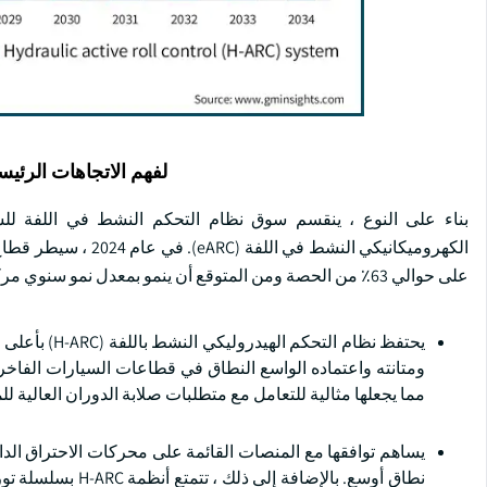
لفهم الاتجاهات الرئيس
على حوالي 63٪ من الحصة ومن المتوقع أن ينمو بمعدل نمو سنوي مركب يزيد عن 4.5٪ خلال فترة التوقعات.
يحتفظ نظام ا
مما يجعلها مثالية للتعامل مع متطلبات صلابة الدوران العالية للم
نطاق أوسع. بالإض