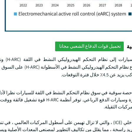
ية
تحميل قوات الدفاع الشعبي مجانا
بناء على النوع ، ينقسم سوق نظا
الكهروميكانيكي النشط في اللفة (eARC). في عام 2024 ، سيطر قطاع نظام الت
لتحكم الهيدروليكي النشط باللفة (H-ARC) بأعلى حصة سوقية في سوق نظام التحكم النشط في اللفة للسيارات نظرا
ومتانته واعتماده الواسع النطاق في قطاعات السيارات الفاخرة وسيارات الدفع الرباعي. توفر أنظمة 
ركبات الثقيلة.
يساهم توافقها مع المنصات القائمة على محركات الاحتراق الداخلي (ICE) ، والتي لا تزال تهيمن على أسطول المركبات العالم
افة إلى ذلك ، تتمتع أنظمة H-ARC بسلسلة توريد راسخة ، مما يقلل من تكاليف التطوير لمصنعي المعدات الأصل