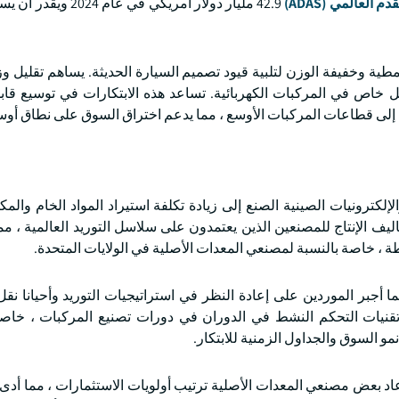
لعالمي (ADAS)
42.9 مليار دولار أمريكي في عام 
ية وخفيفة الوزن لتلبية قيود تصميم السيارة الحديثة. يساهم تقليل و
 خاص في المركبات الكهربائية. تساعد هذه الابتكارات في توسيع قابل
ة إلى قطاعات المركبات الأوسع ، مما يدعم اختراق السوق على نطاق أوس
لكترونيات الصينية الصنع إلى زيادة تكلفة استيراد المواد الخام والم
ليف الإنتاج للمصنعين الذين يعتمدون على سلاسل التوريد العالمية ، مم
ة ، خاصة بالنسبة لمصنعي المعدات الأصلية في الولايات المتحدة.
جبر الموردين على إعادة النظر في استراتيجيات التوريد وأحيانا نقل ا
 تقنيات التحكم النشط في الدوران في دورات تصنيع المركبات ، خاصة
و السوق والجداول الزمنية للابتكار.
عاد بعض مصنعي المعدات الأصلية ترتيب أولويات الاستثمارات ، مما أدى 