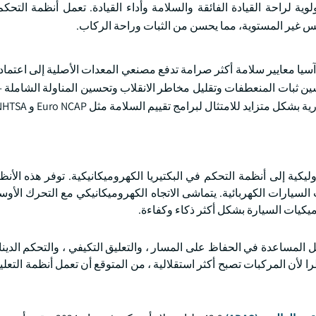
ية لراحة القيادة الفائقة والسلامة وأداء القيادة. تعمل أنظمة التح
يس غير المستوية، مما يحسن من الثبات وراحة الركاب.
ا معايير سلامة أكثر صرامة تدفع مصنعي المعدات الأصلية إلى اعتماد 
ن ثبات المنعطفات وتقليل مخاطر الانقلاب وتحسين المناولة الشاملة 
ايد للامتثال لبرامج تقييم السلامة مثل Euro NCAP و NHTSA.
يكية إلى أنظمة التحكم في البكتيريا الكهروميكانيكية. توفر هذه الأن
لسيارات الكهربائية. يتماشى الاتجاه الكهروميكانيكي مع التحرك الأو
اميكيات السيارة بشكل أكثر ذكاء وكفاءة.
مج أنظمة التحكم النشط في التدحرج مع ميزات ADAS مثل المساعدة في الحفاظ على المسار ، والتعليق التكيفي ، والتحك
ا لأن المركبات تصبح أكثر استقلالية ، من المتوقع أن تعمل أنظمة التعلي