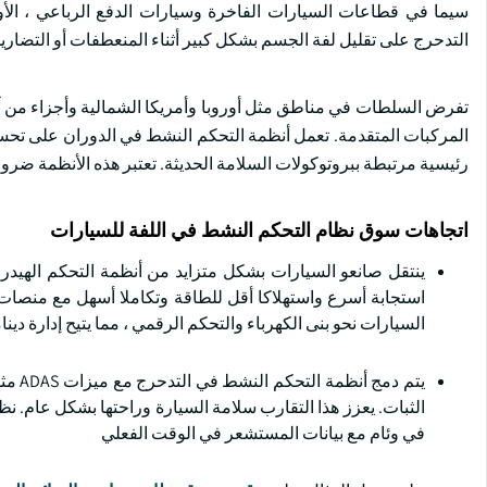
سيما في قطاعات السيارات الفاخرة وسيارات الدفع الرباعي ، الأولو
التدحرج على تقليل لفة الجسم بشكل كبير أثناء المنعطفات أو التضار
تفرض السلطات في مناطق مثل أوروبا وأمريكا الشمالية وأجزاء من آسي
المركبات المتقدمة. تعمل أنظمة التحكم النشط في الدوران على تحسي
رئيسية مرتبطة ببروتوكولات السلامة الحديثة. تعتبر هذه الأنظمة ضرورية بشكل متز
اتجاهات سوق نظام التحكم النشط في اللفة للسيارات
ينتقل صانعو السيارات بشكل متزايد من أنظمة التحكم الهيدرول
استجابة أسرع واستهلاكا أقل للطاقة وتكاملا أسهل مع منصات ا
السيارات نحو بنى الكهرباء والتحكم الرقمي ، مما يتيح إدارة دين
يتم د
الثبات. يعزز هذا التقارب سلامة السيارة وراحتها بشكل عام. نظر
في وئام مع بيانات المستشعر في الوقت الفعلي