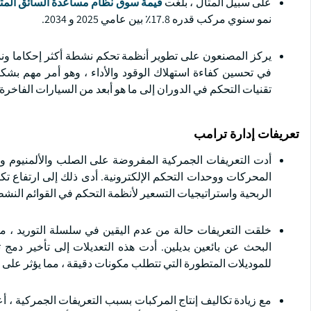
على سبيل المثال ، بلغت
قيمة سوق نظام مساعدة السائق المتقدم ا
نمو سنوي مركب قدره 17.8٪ بين عامي 2025 و 2034.
يركز المصنعون على تطوير أنظمة تحكم نشطة أكثر إحكاما ونمط
في تحسين كفاءة استهلاك الوقود والأداء ، وهو أمر مهم بشكل
تقنيات التحكم في الدوران إلى ما هو أبعد من السيارات الفاخر
تعريفات إدارة ترامب
أدت التعريفات الجمركية المفروضة على الصلب والألمنيوم والإ
المحركات ووحدات التحكم الإلكترونية. أدى ذلك إلى ارتفاع تكا
الربحية واستراتيجيات التسعير لأنظمة التحكم في القوائم النشط
خلقت التعريفات حالة من عدم اليقين في سلسلة التوريد ، مما أ
البحث عن بائعين بديلين. أدت هذه التعديلات إلى تأخير دمج
للموديلات المتطورة التي تتطلب مكونات دقيقة ، مما يؤثر على نم
مع زيادة تكاليف إنتاج المركبات بسبب التعريفات الجمركية ، أ