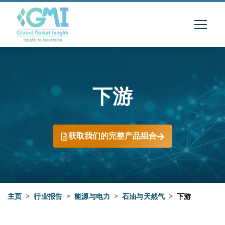
下游
获取我们的完整产品组合
主页
>
行业报告
>
能源与电力
>
石油与天然气
>
下游