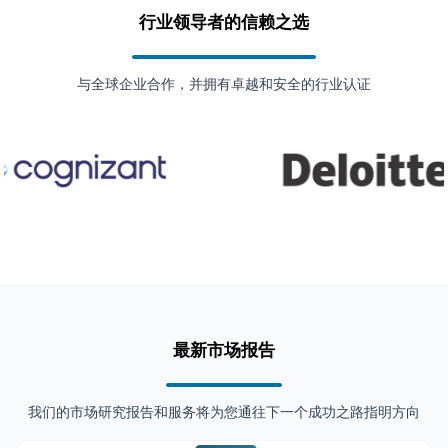
行业领导者的信赖之选
与全球企业合作，并拥有卓越和安全的行业认证
最新市场报告
我们的市场研究报告和服务将为您通往下一个成功之路指明方向