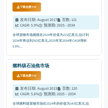
下载免费 PDF
发布日期
:
August 2017
页数
:
121
CAGR:
5.9
%
预测期
:
2025 - 2034
全球宠物市场规模在2024年价值为221亿美元,估计到
2034年将达到392亿美元,2025年至2034年CAGR增长
5.9%....
燃料级石油焦市场
下载免费 PDF
发布日期
:
August 2023
页数
:
120
CAGR:
5.6
%
预测期
:
2025 – 2034
全球燃料级宠物市场在2024年的价值为143亿美元,估