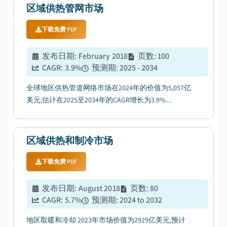
区域供热管网市场
下载免费 PDF
发布日期
:
February 2018
页数
:
100
CAGR:
3.9
%
预测期
:
2025 - 2034
全球地区供热管道网络市场在2024年的价值为5,057亿
美元,估计在2025至2034年的CAGR增长为3.9%....
区域供热和制冷市场
下载免费 PDF
发布日期
:
August 2018
页数
:
80
CAGR:
5.7
%
预测期
:
2024 to 2032
地区取暖和冷却 2023年市场价值为2929亿美元,预计