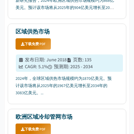
新研究报告，2024年欧洲区域供热市场规模约为868亿
美元。预计该市场将从2025年的904亿美元增长至2034
年的1263亿美元，年复合增长率为3.8%。...
区域供热市场
下载免费 PDF
发布日期
:
June 2018
页数
:
135
CAGR:
5.1
%
预测期
:
2025 - 2034
2024年，全球区域供热市场规模约为1870亿美元。预
计该市场将从2025年的1967亿美元增长至2034年的
3083亿美元。...
欧洲区域冷却管网市场
下载免费 PDF