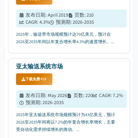
发布日期
:
April 2019
页数
:
210
CAGR:
4.3
%
预测期
:
2026-2035
2025年，输送带市场规模预计达70亿美元，预计在
2026至2035年间以年复合增长率4.3%的速度增长。...
亚太输送系统市场
下载免费 PDF
发布日期
:
May 2026
页数
:
220
CAGR:
7.2
%
预测期
:
2026-2035
2025年亚太输送系统市场规模预计为43亿美元，预计
2026至2035年间将以7.2%的年复合增长率增长，主要
受自动化需求持续增长的推动。...