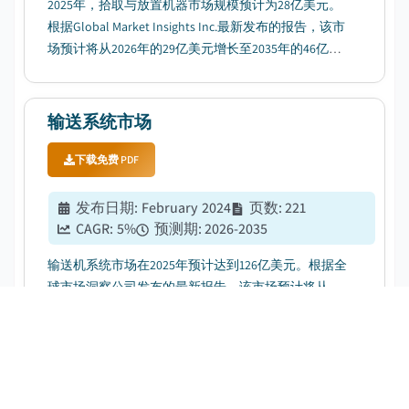
2025年，拾取与放置机器市场规模预计为28亿美元。
根据Global Market Insights Inc.最新发布的报告，该市
场预计将从2026年的29亿美元增长至2035年的46亿美
元，复合年增长率为4.9%。...
输送系统市场
下载免费 PDF
发布日期
:
February 2024
页数
:
221
CAGR:
5
%
预测期
:
2026-2035
输送机系统市场在2025年预计达到126亿美元。根据全
球市场洞察公司发布的最新报告，该市场预计将从
2026年的131亿美元增长至2035年的203亿美元，年复
合增长率为5%。...
欧洲输送带市场