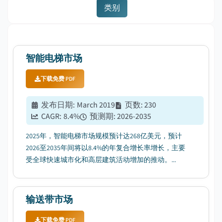
类别
智能电梯市场
下载免费 PDF
发布日期
:
March 2019
页数
:
230
CAGR:
8.4
%
预测期
:
2026-2035
2025年，智能电梯市场规模预计达268亿美元，预计
2026至2035年间将以8.4%的年复合增长率增长，主要
受全球快速城市化和高层建筑活动增加的推动。...
输送带市场
下载免费 PDF