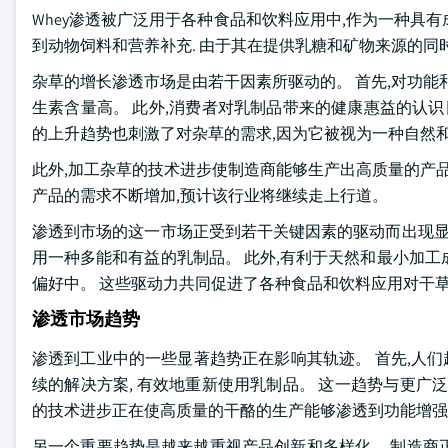
Whey渗透被广泛用于各种食品和饮料应用中,作为一种具
到动物饲料和营养补充. 由于其在提供乳糖和矿物来源的同
杂草的增长渗透市场是由若干因素所驱动的。 首先,对功能
生素含量高。 此外,消费者对乳制品带来的健康惠益的认识
的上升趋势也刺激了对杂草的需求,因为它被视为一种自然
此外,加工杂草的技术进步使制造商能够生产出高质量的产品
产品的需求不断增加,预计该行业将继续走上行道。
渗透到市场的这一市场正受到若干关键因素的驱动而出现显
用一种多能和有益的乳制品。 此外,有利于天然和最小加
偏好中。 这些驱动力共同促进了各种食品和饮料应用对干
渗透市场趋势
渗透到工业中的一些显著趋势正在影响其轨迹。 首先,人们
续的解决方案, 有效地重新使用乳制品。 这一趋势与更广
的技术进步正在使高质量的干酪的生产能够渗透到功能增强
另一个重要趋势是越来越重视产品创新和多样化。 制造商