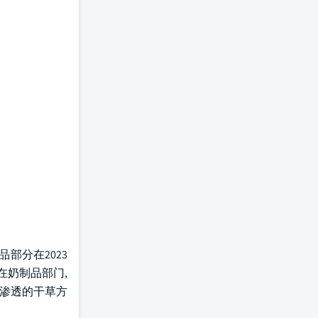
部分在2023
在奶制品部门,
用渗透的干草方