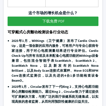
这个市场的增长机会是什么？
下载免费 PDF
可穿戴式心房颤动检测设备行业动态
2025年1月，Withings（卫宁健康）发布了Cardio Check-
Up，这是一项创新的应用内服务，可将用户与专业心脏病专
家连接，用于对心电图测量结果进行专业评估。Cardio
Check-Up与所有当前及未来配备心电图功能的Withings设备
兼容，包括混合智能手表ScanWatch、ScanWatch 2、
ScanWatch Nova，以及新发布的ScanWatch Nova
Brilliant，以及Body Scan连接式体重秤、Move ECG和BPM
Core连接式监测仪，以及先进的4合1多功能检查设备
BeamO。
2025年1月，Circular发布了下一代Ring 2，支持心电图功能
和心房颤动检测能力。通过Ring 2，Circular致力于通过提供
可扩展解决方案，与更广泛的医疗保健系统无缝集成，以实
现高效的患者监测，从而利用预防性健康的日益关注。