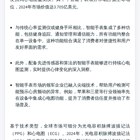
位，2024年市场价值达3.705亿美元。
与传统心率监测仪或健身手环相比，智能手表集成了多种功
能，包括健身追踪、通知管理和通信能力，所有功能均整合
在单一设备中。这种功能组合满足了消费者对便捷性和用户
友好界面的需求。
此外，配备先进传感器和算法的智能手表能够进行持续心电
图监测，实时提供心律变化的深入洞察。
智能手表市场的领军企业已融入尖端技术，帮助用户检测可
能预示心房颤动的异常。例如，苹果和三星等行业领袖率先
在设备中集成心电图功能，提升了消费者信任度并推动了市
场普及。
基于技术类型，全球市场可细分为光电容积脉搏波描记法
（PPG）和心电图（ECG）。2024年，光电容积脉搏波描记法