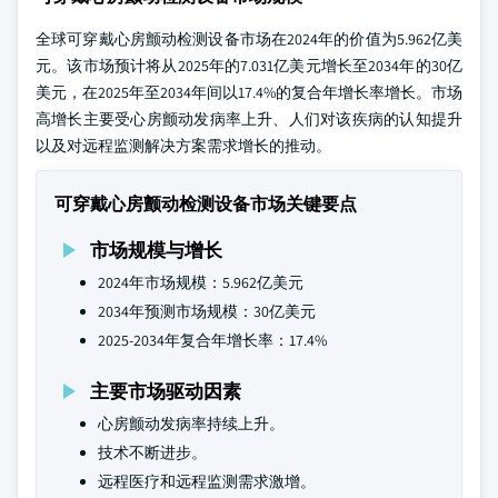
全球可穿戴心房颤动检测设备市场在2024年的价值为5.962亿美
元。该市场预计将从2025年的7.031亿美元增长至2034年的30亿
美元，在2025年至2034年间以17.4%的复合年增长率增长。市场
高增长主要受心房颤动发病率上升、人们对该疾病的认知提升
以及对远程监测解决方案需求增长的推动。
可穿戴心房颤动检测设备市场关键要点
市场规模与增长
2024年市场规模：5.962亿美元
2034年预测市场规模：30亿美元
2025-2034年复合年增长率：17.4%
主要市场驱动因素
心房颤动发病率持续上升。
技术不断进步。
远程医疗和远程监测需求激增。