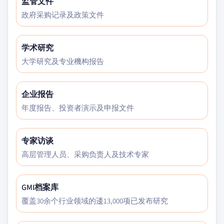
监管文件
政府采购记录及政策文件
学术研究
大学研究及专业機构报告
企业报告
年度报告、投资者演示及申报文件
专家访谈
高层管理人员、采购负责人及技术专家
GMI档案库
覆盖30余个行业领域的逶13,000项已发布研究