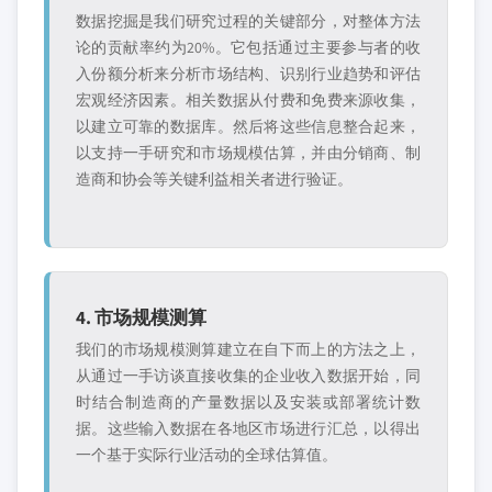
数据挖掘是我们研究过程的关键部分，对整体方法
论的贡献率约为20%。它包括通过主要参与者的收
入份额分析来分析市场结构、识别行业趋势和评估
宏观经济因素。相关数据从付费和免费来源收集，
以建立可靠的数据库。然后将这些信息整合起来，
以支持一手研究和市场规模估算，并由分销商、制
造商和协会等关键利益相关者进行验证。
4. 市场规模测算
我们的市场规模测算建立在自下而上的方法之上，
从通过一手访谈直接收集的企业收入数据开始，同
时结合制造商的产量数据以及安装或部署统计数
据。这些输入数据在各地区市场进行汇总，以得出
一个基于实际行业活动的全球估算值。