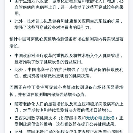
由于生活方式改变、城市化进程加速和老龄化人口增加，心
血管疾病的患病率上升，进一步推动了这些可穿戴设备的采
用。
此外，技术进步以及健身和健康相关应用生态系统的扩展，
增强了这些可穿戴设备对消费者的吸引力。
预计中国可穿戴心房颤动检测设备市场在预测期内将实现显著
增长。
中国政府对医疗改革的重视以及将技术融入个人健康管理，
显著推动了数字健康设备的普及应用。
此外，中国电商平台的扩张增强了可穿戴设备的获取便利
性，使消费者能够做出更明智的健康决策。
巴西正在拉丁美洲可穿戴心房颤动检测设备市场经历显著增
长，并有望在预测期内保持强劲增长态势。
随着老龄化人口的显著增长以及高血压和糖尿病发病率的上
升，对早期检测和持续监测解决方案的需求日益增长。
巴西采用数字健康技术（如智能手表和
无线心电图设备
）正
受到政府倡议的推动，这些倡议旨在提升公共健康成果。
此外，该国不断扩展的远程医疗生态系统正在改善心房颤动