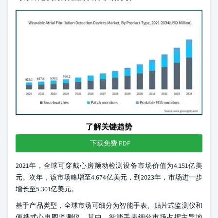
了解关键趋势
下载免费 PDF
2021年，全球可穿戴心房颤动检测设备市场价值为4.151亿美
元。次年，该市场略增至4.674亿美元，到2023年，市场进一步
增长至5.301亿美元。
基于产品类型，全球市场可细分为智能手表、贴片式监测仪和
便携式心电图监测仪。其中，智能手表细分市场占据主导地