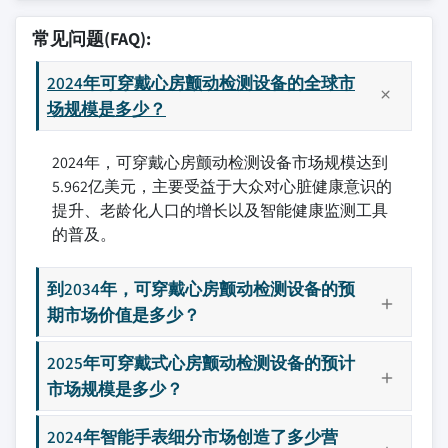
常见问题(FAQ):
2024年可穿戴心房颤动检测设备的全球市
场规模是多少？
2024年，可穿戴心房颤动检测设备市场规模达到
5.962亿美元，主要受益于大众对心脏健康意识的
提升、老龄化人口的增长以及智能健康监测工具
的普及。
到2034年，可穿戴心房颤动检测设备的预
期市场价值是多少？
2025年可穿戴式心房颤动检测设备的预计
市场规模是多少？
2024年智能手表细分市场创造了多少营