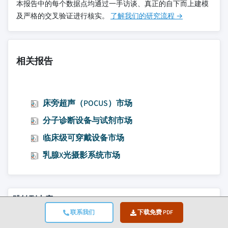
本报告中的每个数据点均通过一手访谈、真正的自下而上建模
及严格的交叉验证进行核实。
了解我们的研究流程 →
相关报告
床旁超声（POCUS）市场
分子诊断设备与试剂市场
临床级可穿戴设备市场
乳腺X光摄影系统市场
跳转到内容
市场规模
联系我们
下载免费 PDF