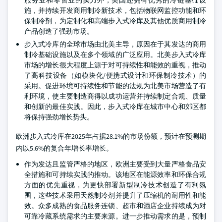
服务业和零售业的实力外，美国还拥有优秀的冷链基础设
施，并持续开发商用制冷新技术，包括物联网监控功能和环
保制冷剂，为定制化和高端步入式冷库及其他优质商用制冷
产品创造了强劲市场。
步入式冷库的全球市场由北美主导，原因在于其发达的商用
制冷基础设施以及在多个领域的广泛应用。北美步入式冷库
市场的增长很大程度上源于对可持续性和能效的重视，推动
了高科技设备（如模块化/便携式设计和环保制冷技术）的
采用。促进环境可持续性和节能的法规为北美市场营造了有
利环境，使主要制造商得以成功运营并持续制定合规、质量
和创新的最佳实践。因此，步入式冷库在城市中心和郊区都
将保持强劲增长势头。
欧洲步入式冷库在2025年占据28.1%的市场份额，预计在预测期
内以5.6%的复合年增长率增长。
作为发达且监管严格的地区，欧洲主要受到大量严格食品安
全措施和可持续实践的推动。该地区在能源效率和环保合规
方面的优先重视，为更快部署新型制冷技术创造了有利氛
围，这些技术采用天然制冷剂并提升了压缩机的耐用性和能
效。众多成熟的食品服务连锁、超市和酒店企业持续成为对
可靠冷藏系统需求的主要来源。进一步推动需求的是，预制