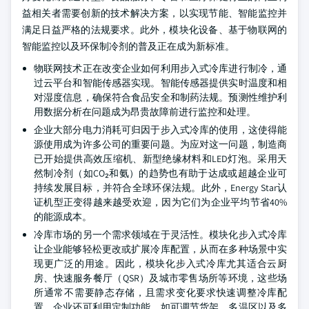
益相关者需要创新的技术解决方案，以实现节能、智能监控并
满足日益严格的法规要求。此外，模块化设备、基于物联网的
智能监控以及环保制冷剂的普及正在成为新标准。
物联网技术正在改变企业如何利用步入式冷库进行制冷，通
过云平台和智能传感器实现。智能传感器提供实时温度和相
对湿度信息，确保符合食品安全和制药法规。预测性维护利
用数据分析在问题成为昂贵故障前进行监控和处理。
企业大部分电力消耗可归因于步入式冷库的使用，这使得能
源使用成为许多公司的重要问题。为应对这一问题，制造商
已开始提供高效压缩机、新型绝缘材料和LED灯泡。采用天
然制冷剂（如CO₂和氨）的趋势也有助于达成或超越企业可
持续发展目标，并符合全球环保法规。此外，Energy Star认
证机型正变得越来越受欢迎，因为它们为企业平均节省40%
的能源成本。
冷库市场的另一个需求领域在于灵活性。模块化步入式冷库
让企业能够轻松更改或扩展冷库配置，从而在多种场景中实
现更广泛的用途。因此，模块化步入式冷库尤其适合云厨
房、快速服务餐厅（QSR）及城市零售场所等环境，这些场
所通常不需要静态存储，且需求变化要求快速调整冷库配
置。企业还可利用定制功能，如可调节货架、多温区以及多