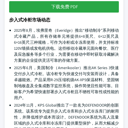
下载免费 PDF
步入式冷柜市场动态
2025年8月，埃弗里奇（Everidge）推出“移动制冷”系列移动
式冷藏产品，所有存储单元将提供6×8英尺、6×12英尺及
6×16英尺三种规格，可作为冷柜或冷冻库使用，并支持标准
120V墙插或发电机供电。这些移动冷藏单元面向餐饮、医疗
及应急服务等多个行业，为需要在移动中即时获取冷藏解决
方案的企业提供灵活可靠的存储方案。
2025年6月，美国制冷（Amerikooler）推出AK Series 3快速
交付步入式冷柜。该冷柜专为快速交付与安装而设计，具备
卓越能效。产品采用R-29压缩机级AK-XPS保温材料、坚固钢
制地板盘及全集成数字监控系统，操作简便且性能可靠。目
标客户为希望快速部署步入式冷柜且不牺牲可靠性或性能的
用户。
2024年11月，KPS Global推出了一款名为DEFENDOOR的创新
系统。该系统专为提升步入式冷库和步入式冷冻库门的耐用
性，并降低维护成本而设计。DEFENDOOR系统为高人流量
区域的步入式冷库和冷冻库门提供重型保护，从而大幅减少