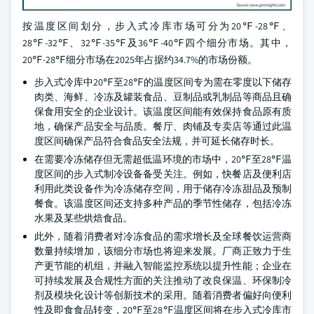
按温度区间划分，步入式冷库市场可分为20℉-28℉、
28℉-32℉、32℉-35℉及36℉-40℉四个细分市场。其中，
20℉-28℉细分市场在2025年占据约34.7%的市场份额。
步入式冷库中20℉至28℉的温度区间专为需在零度以下储存
肉类、海鲜、冷冻及罐装食品、豆制品或乳制品等商品且确
保食用安全的企业设计。该温度区间能有效保持食品原有质
地，确保产品安全与品质。餐厅、肉铺及专卖店等通过此温
度区间确保产品符合食品安全法规，并可延长储存时长。
在需要冷冻储存但无需超低温环境的市场中，20℉至28℉温
度区间的步入式制冷设备备受关注。例如，快餐店及便利店
利用此类设备作为冷冻储存空间，用于储存冷冻甜品及预制
餐食。该温度区间还支持多种产品的季节性储存，包括冷冻
水果及某些烘焙食品。
此外，随着消费者对冷冻食品的需求增长及全球餐饮运营商
数量持续增加，该细分市场也将迎来发展。厂商正致力于生
产更节能的机组，并融入智能监控系统以提升性能；企业在
可持续发展及合规性方面的关注推动了改良保温、环保制冷
剂及模块化设计等创新技术的采用。随着消费者偏好向便利
性及即食食品转变，20℉至28℉温度区间将在步入式冷库市