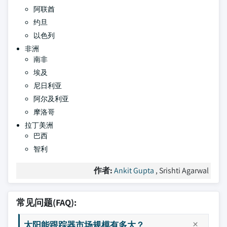
阿联酋
约旦
以色列
非洲
南非
埃及
尼日利亚
阿尔及利亚
摩洛哥
拉丁美洲
巴西
智利
作者:
Ankit Gupta
, Srishti Agarwal
常见问题(FAQ):
太阳能跟踪器市场规模有多大？