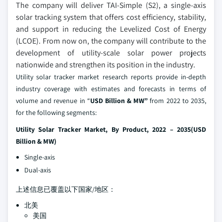
The company will deliver TAI-Simple (S2), a single-axis
solar tracking system that offers cost efficiency, stability,
and support in reducing the Levelized Cost of Energy
(LCOE). From now on, the company will contribute to the
development of utility-scale solar power projects
nationwide and strengthen its position in the industry.
Utility solar tracker market research reports provide in-depth
industry coverage with estimates and forecasts in terms of
volume and revenue in “
USD Billion & MW”
from 2022 to 2035,
for the following segments:
Utility Solar Tracker Market, By Product, 2022 – 2035
(
USD
Billion & MW
)
Single-axis
Dual-axis
上述信息已覆盖以下国家/地区：
北美
美国