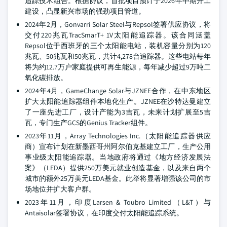
追踪技术组合。根据协议，首批项目预计于2026年中期开工
建设，凸显新兴市场的强劲项目管道。
2024年2月，Gonvarri Solar Steel与Repsol签署供应协议，将
交付220兆瓦TracSmarT+ 1V太阳能追踪器。该合同涵盖
Repsol位于西班牙的三个太阳能电站，装机容量分别为120
兆瓦、50兆瓦和50兆瓦，共计4,278台追踪器。这些电站每年
将为约12.7万户家庭提供可再生能源，每年减少超过9万吨二
氧化碳排放。
2024年4月，GameChange Solar与JZNEE合作，在中东地区
扩大太阳能追踪器组件本地化生产。JZNEE在沙特达曼建立
了一座先进工厂，设计产能为3吉瓦，未来计划扩展至5吉
瓦，专门生产GCS的Genius Tracker组件。
2023年11月，Array Technologies Inc.（太阳能追踪器供应
商）宣布计划在新墨西哥州阿尔伯克基建立工厂，生产公用
事业级太阳能追踪器。当地政府将通过《地方经济发展法
案》（LEDA）提供250万美元就业创造基金，以及来自两个
城市的额外25万美元LEDA基金。此举将显著增强该公司的市
场地位并扩大客户群。
2023年11月，印度Larsen & Toubro Limited（L&T）与
Antaisolar签署协议，在印度交付太阳能追踪系统。