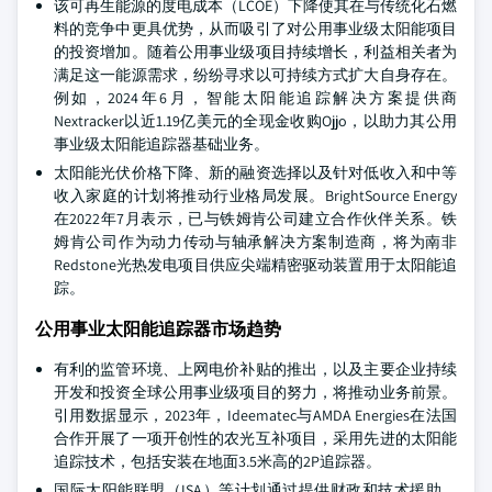
该可再生能源的度电成本（LCOE）下降使其在与传统化石燃
料的竞争中更具优势，从而吸引了对公用事业级太阳能项目
的投资增加。随着公用事业级项目持续增长，利益相关者为
满足这一能源需求，纷纷寻求以可持续方式扩大自身存在。
例如，2024年6月，智能太阳能追踪解决方案提供商
Nextracker以近1.19亿美元的全现金收购Ojjo，以助力其公用
事业级太阳能追踪器基础业务。
太阳能光伏价格下降、新的融资选择以及针对低收入和中等
收入家庭的计划将推动行业格局发展。BrightSource Energy
在2022年7月表示，已与铁姆肯公司建立合作伙伴关系。铁
姆肯公司作为动力传动与轴承解决方案制造商，将为南非
Redstone光热发电项目供应尖端精密驱动装置用于太阳能追
踪。
公用事业太阳能追踪器市场趋势
有利的监管环境、上网电价补贴的推出，以及主要企业持续
开发和投资全球公用事业级项目的努力，将推动业务前景。
引用数据显示，2023年，Ideematec与AMDA Energies在法国
合作开展了一项开创性的农光互补项目，采用先进的太阳能
追踪技术，包括安装在地面3.5米高的2P追踪器。
国际太阳能联盟（ISA）等计划通过提供财政和技术援助，