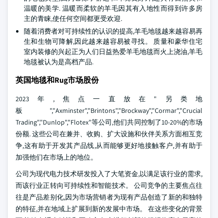
温暖的美学. 温暖而柔软的羊毛因其有入地性而得到许多房
主的青睐,使任何空间都更受欢迎.
随着消费者对可持续性的认识的提高,羊毛地毯越来越容易再
生和生物可降解,因此越来越容易被寻找。 质量和豪华住宅
室内装修的兴起正为人们日益热爱羊毛地毯而火上浇油,羊毛
地毯被认为是高档产品.
英国地毯和Rug市场股份
2023年,焦点一直放在"另类地
板","Axminster","Brintons","Brockway","Cormar","Crucial
Trading","Dunlop","Flotex"等公司,他们共同控制了10-20%的市场
份额. 这些公司在兼并、收购、扩大设施和伙伴关系方面相互竞
争,这有助于开发其产品线,从而能够更好地接触客户,并有助于
加强他们在市场上的地位。
公司为现代电力技术研发投入了大笔资金,以满足该行业的需求,
而该行业正转向可持续性和智能技术。 公司竞争的主要焦点往
往是产品差别化,因为市场营销者为现有产品创造了新的和独特
的特征,并在地域上扩展到新的发展中市场。 在这些变化的背景