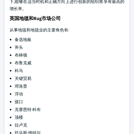
下,能够在适当时机和正确方向上进行创新的组织将享有最高的
增长率。
英国地毯和Rug市场公司
从事地毯和地毯业的主要角色有:
备选地板
斧头
布林顿
布鲁克威
科马
关键贸易
邓洛普
浮动
接口
克赛恩特·科布
顶楼
拉卢克
托马斯·维特尔