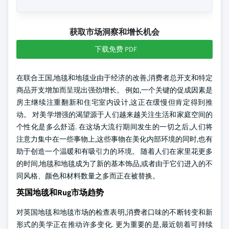
获取市场洞察和增长机会
下载免费 PDF
在联合王国,地毯和地毯业由于经济的改善,消费者总开支和特定
商品开支增加而呈现出强劲增长。 例如,一个关键的促成因素是
房主继续注重翻新和住宅室内设计,这正在缓慢但肯定得到推
动。 对美学增强的渴望源于人们越来越关注生活和家庭空间的
个性化是多么舒适. 在这场大流行期间发生的一切之后,人们将
注意力集中在一些事物上,这些事物在美化内部环境的同时,也有
助于创造一个温暖和有吸引力的环境。 随着人们在家里花更多
的时间,地毯和地毯成为了新的基本饰品,或者由于它们进入的不
同风格、颜色和材料数量之多而正在被替换。
英国地毯和Rug市场趋势
对英国地毯和地毯市场的检查表明,消费者口味的不断转变和新
形式的美学正在推动许多变化. 更为重要的是,最近朝着可持续