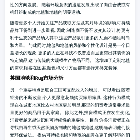
性的方向发展。 随着环境意识的迅速发展,出现了向由合成或有
机纤维制成的地毯和地毯的明显运动.
随着更多个人开始关注产品获取方法及其对环境的影响,可持续
品牌正得到进一步重视. 因此,制造商不得不改变其设计,将更有
利于生态的产品纳入其中,这些产品吸引更多的人,而不牺牲时尚
和力量。 与此同时,地毯和地毯的风俗和个性化设计是另一个日
益增长的现象. 更多的人正在寻找不仅普通而且更突出其装饰的
特定物品,这与传统的大规模生产物品不同。 这增加了定制地毯
的需求,顾客在图案,颜色和尺寸方面都有选择来补充装饰.
英国地毯和Rug市场分析
另一个重要特点是联合王国可支配收入的增加。 可以看出,随着
经济的不断改善,个人更愿意花钱购买家用家具. 这种行为模式
现在在城市地区比农村地区更加明显,那里的消费者通常要求质
量更好的商品用于其家庭。 除此之外,投资模式正在发生变化,
消费者越来越认识到可持续性的重要性。 目前,许多消费者正在
寻找由再生或天然织物所制成的地毯或地毯,这明确表明他们接
受环保做法。 提供可持续地毯和地毯的品牌在更了解环境的消