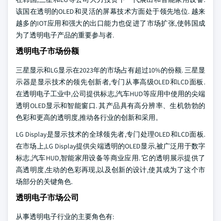
该国在透明的OLED和灵活的屏幕技术方面处于领先地位. 越来
越多的IOT应用和强大的出口能力也促进了市场扩张,使韩国成
为了透明电子产品的重要参与者.
透明电子市场份额
三星显示和LG显示在2023年的市场占有超过10%的份额. 三星显
示器是显示技术的领先创新者,专门从事高级OLED和LCD面板.
在透明电子工业中,公司提供标志,汽车HUD等应用中使用的尖端
透明OLED显示和智能窗口. 其产品具有高分辨率、生机勃勃的
色彩和更高的透明度,推动各行业的创新和采用。
LG Display是显示技术的全球领先者,专门处理OLED和LCD面板.
在市场上,LG Display提供尖端透明的OLED显示,被广泛用于数字
标志,汽车HUD,智能家用设备等商业应用. 它的透明展示提供了
高透明度,生动的色彩再现,以及创新的设计,使其成为了这个市
场部分的关键角色.
透明电子市场公司
从事透明电子行业的主要角色有: