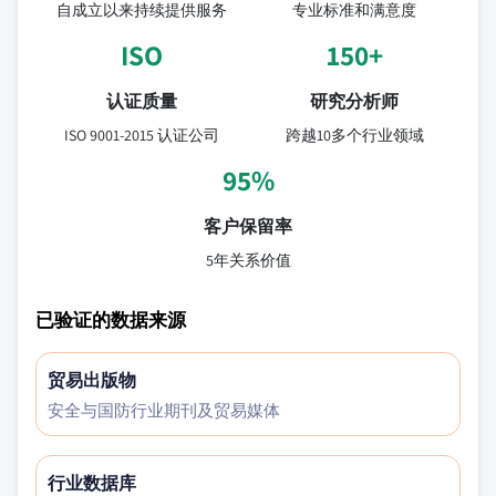
自成立以来持续提供服务
专业标准和满意度
ISO
150+
认证质量
研究分析师
ISO 9001-2015 认证公司
跨越10多个行业领域
95%
客户保留率
5年关系价值
已验证的数据来源
贸易出版物
安全与国防行业期刊及贸易媒体
行业数据库