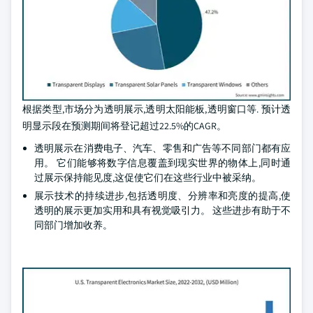
根据类型,市场分为透明展示,透明太阳能板,透明窗口等. 预计透
明显示段在预测期间将登记超过22.5%的CAGR。
透明展示在消费电子、汽车、零售和广告等不同部门都有应
用。 它们能够将数字信息覆盖到现实世界的物体上,同时通
过展示保持能见度,这促使它们在这些行业中被采纳。
展示技术的持续进步,包括透明度、分辨率和亮度的提高,使
透明的展示更加实用和具有视觉吸引力。 这些进步有助于不
同部门增加收养。