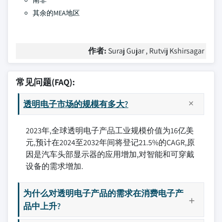
南非
其余的MEA地区
作者:
Suraj Gujar , Rutvij Kshirsagar
常见问题(FAQ):
透明电子市场的规模有多大?
2023年,全球透明电子产品工业规模价值为16亿美
元,预计在2024至2032年间将登记21.5%的CAGR,原
因是汽车头部显示器的应用增加,对智能和可穿戴
设备的需求增加.
为什么对透明电子产品的需求在消费电子产
品中上升?