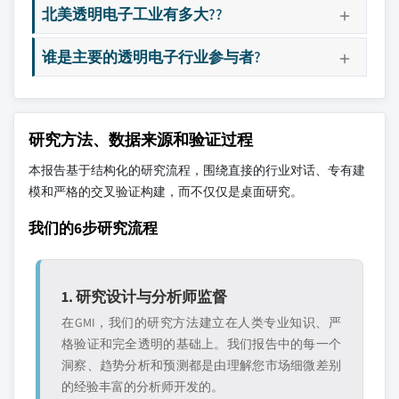
北美透明电子工业有多大??
谁是主要的透明电子行业参与者?
研究方法、数据来源和验证过程
本报告基于结构化的研究流程，围绕直接的行业对话、专有建
模和严格的交叉验证构建，而不仅仅是桌面研究。
我们的6步研究流程
1. 研究设计与分析师监督
在GMI，我们的研究方法建立在人类专业知识、严
格验证和完全透明的基础上。我们报告中的每一个
洞察、趋势分析和预测都是由理解您市场细微差别
的经验丰富的分析师开发的。