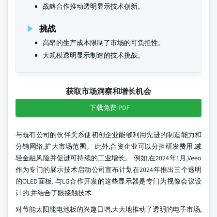
战略合作推动透明显示技术创新。
挑战
高昂的生产成本限制了市场的可负担性。
大规模透明显示制造的技术挑战。
获取市场洞察和增长机会
下载免费 PDF
与既有公司的伙伴关系使初创企业能够利用先进的制造能力和
分销网络,扩大市场范围。 此外,合资企业可以分担研发费用,减
轻金融风险并促进可持续的工业增长。 例如,在2024年1月,Veeo
作为专门的展示技术启动公司宣布计划在2024年推出三个透明
的OLED面板. 与LG合作开发的这些显示器是专门为视像会议设
计的,并结合了眼接触技术.
对节能太阳能电池板的兴趣日增,大大地推动了透明的电子市场,