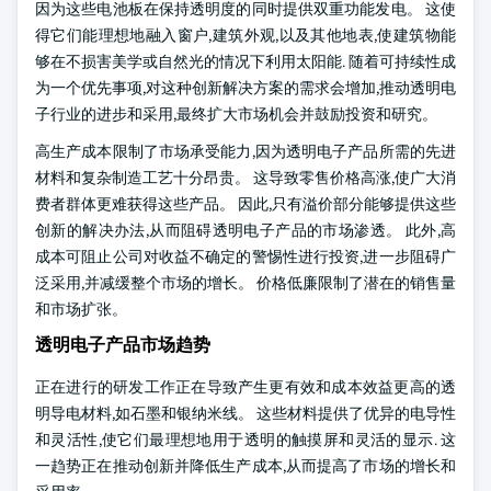
因为这些电池板在保持透明度的同时提供双重功能发电。 这使
得它们能理想地融入窗户,建筑外观,以及其他地表,使建筑物能
够在不损害美学或自然光的情况下利用太阳能. 随着可持续性成
为一个优先事项,对这种创新解决方案的需求会增加,推动透明电
子行业的进步和采用,最终扩大市场机会并鼓励投资和研究。
高生产成本限制了市场承受能力,因为透明电子产品所需的先进
材料和复杂制造工艺十分昂贵。 这导致零售价格高涨,使广大消
费者群体更难获得这些产品。 因此,只有溢价部分能够提供这些
创新的解决办法,从而阻碍透明电子产品的市场渗透。 此外,高
成本可阻止公司对收益不确定的警惕性进行投资,进一步阻碍广
泛采用,并减缓整个市场的增长。 价格低廉限制了潜在的销售量
和市场扩张。
透明电子产品市场趋势
正在进行的研发工作正在导致产生更有效和成本效益更高的透
明导电材料,如石墨和银纳米线。 这些材料提供了优异的电导性
和灵活性,使它们最理想地用于透明的触摸屏和灵活的显示. 这
一趋势正在推动创新并降低生产成本,从而提高了市场的增长和