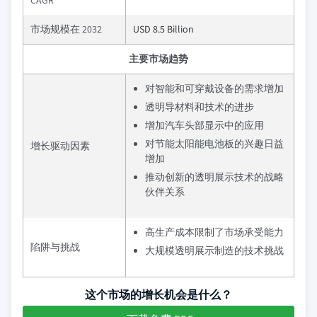
CAGR
市场规模在 2032
USD 8.5 Billion
主要市场趋势
对智能和可穿戴设备的需求增加
透明导材料和技术的进步
增加汽车头部显示中的应用
对节能太阳能电池板的兴趣日益
增长驱动因素
增加
推动创新的透明展示技术的战略
伙伴关系
高生产成本限制了市场承受能力
陷阱与挑战
大规模透明展示制造的技术挑战
这个市场的增长机会是什么？