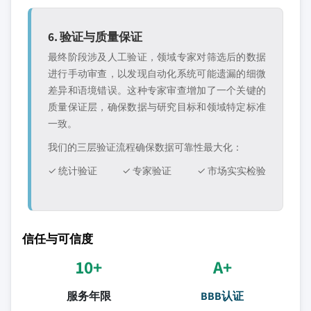
6. 验证与质量保证
最终阶段涉及人工验证，领域专家对筛选后的数据
进行手动审查，以发现自动化系统可能遗漏的细微
差异和语境错误。这种专家审查增加了一个关键的
质量保证层，确保数据与研究目标和领域特定标准
一致。
我们的三层验证流程确保数据可靠性最大化：
✓ 统计验证
✓ 专家验证
✓ 市场实实检验
信任与可信度
10+
A+
服务年限
BBB认证