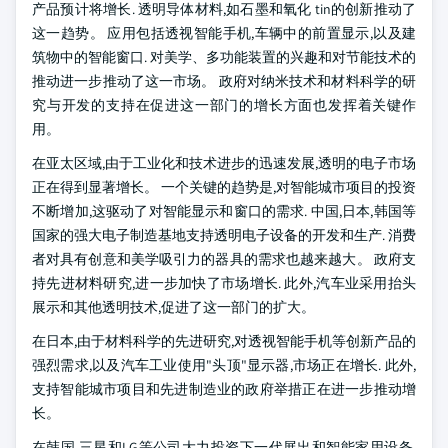
产品预计将增长. 透明导体材料,如石墨和氧化 tin的创新推动了
这一趋势。 应用包括透视智能手机,车辆中的前置显示,以及建
筑物中的智能窗口. 对美学、多功能装置的兴趣和对节能技术的
推动进一步推动了这一市场。 政府对纳米技术和材料科学的研
究与开发的支持在促进这一部门的增长方面也发挥着关键作
用。
在亚太区域,由于工业化和技术进步的迅速发展,透明的电子市场
正在得到显著增长。 一个关键的趋势是,对智能城市项目的投资
不断增加,这驱动了对智能显示和窗口的需求. 中国,日本,韩国等
国家的强大电子制造基地支持透明电子设备的开发和生产. 消费
者对具有创意和美学吸引力的器具的需求也越来越大。 政府支
持先进材料研究,进一步加快了市场增长. 此外,汽车业采用抬头
展示和其他透明技术,促进了这一部门的扩大。
在日本,由于材料科学的先进研究,对透视智能手机等创新产品的
强烈需求,以及汽车工业使用"头顶"显示器,市场正在增长. 此外,
支持智能城市项目和先进制造业的政府举措正在进一步推动增
长。
在韩国,三星和LG等公司大力投资下一代展出和智能家用设备.