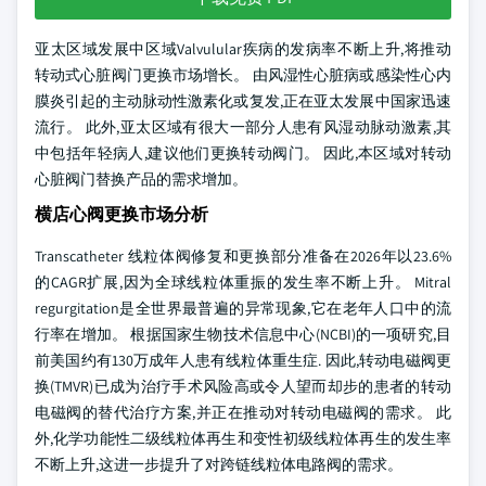
亚太区域发展中区域Valvulular疾病的发病率不断上升,将推动
转动式心脏阀门更换市场增长。 由风湿性心脏病或感染性心内
膜炎引起的主动脉动性激素化或复发,正在亚太发展中国家迅速
流行。 此外,亚太区域有很大一部分人患有风湿动脉动激素,其
中包括年轻病人,建议他们更换转动阀门。 因此,本区域对转动
心脏阀门替换产品的需求增加。
横店心阀更换市场分析
Transcatheter 线粒体阀修复和更换部分准备在2026年以23.6%
的CAGR扩展,因为全球线粒体重振的发生率不断上升。 Mitral
regurgitation是全世界最普遍的异常现象,它在老年人口中的流
行率在增加。 根据国家生物技术信息中心(NCBI)的一项研究,目
前美国约有130万成年人患有线粒体重生症. 因此,转动电磁阀更
换(TMVR)已成为治疗手术风险高或令人望而却步的患者的转动
电磁阀的替代治疗方案,并正在推动对转动电磁阀的需求。 此
外,化学功能性二级线粒体再生和变性初级线粒体再生的发生率
不断上升,这进一步提升了对跨链线粒体电路阀的需求。