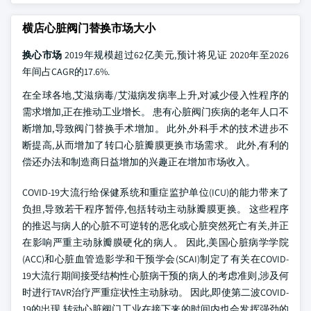
横店心脏阀门替换市场大小
换心市场
2019年规模超过62亿美元,预计将见证 2020年至2026
年间占CAGR的17.6%.
在全球各地,艾滋病毒/艾滋病发病率上升,对减少侵入性程序的
需求增加,正在推动工业增长。 患有心脏阀门疾病的老年人口不
断增加,导致阀门替换手术增加。 此外,外科手术的技术进步不
断提高,从而增加了转口心脏瓣膜更换市场需求。 此外,有利的
偿还办法和制造商日益增加的兴趣正在增加市场收入。
COVID-19大流行给保健系统和重症监护单位(ICU)的能力带来了
负担,导致若干程序暂停,包括转动主动脉瓣膜更换。 这些程序
的推迟与病人的心脏不可逆转的恶化或心脏突然死亡有关,并正
在影响严重主动脉瓣膜硬化的病人。 因此,美国心脏病学学院
(ACC)和心脏血管造影学和干预学会(SCAI)制定了有关在COVID-
19大流行期间接受结构性心脏病干预的病人的考虑准则,涉及何
时进行TAVR治疗严重症状性主动脉动。 因此,即使第二波COVID-
19的出现,转动心脏阀门工业在接下来的时间内也会发挥强劲的