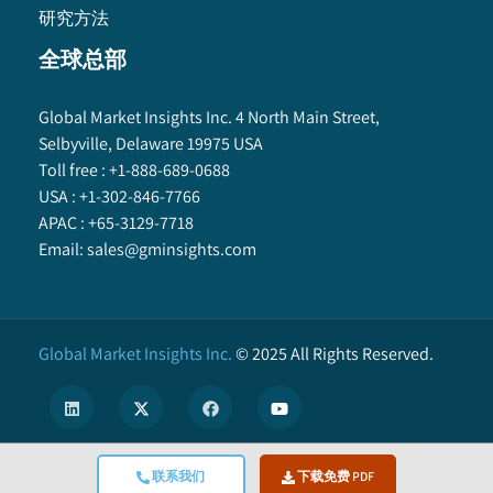
研究方法
全球总部
Global Market Insights Inc. 4 North Main Street,
Selbyville, Delaware 19975 USA
Toll free :
+1-888-689-0688
USA :
+1-302-846-7766
APAC :
+65-3129-7718
Email:
sales@gminsights.com
Global Market Insights Inc.
©
2025
All Rights Reserved.
联系我们
下载免费 PDF
X
We use cookies to enhance user experience. (
Privacy Policy
)