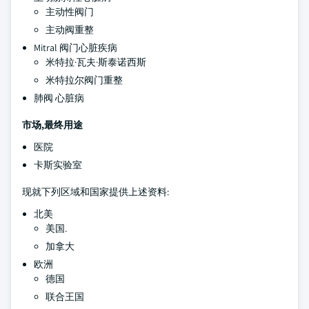
主动性阀门
主动阀重整
Mitral 阀门心脏疾病
米特拉·瓦夫·斯泰诺西斯
米特拉尔阀门重整
肺阀 心脏病
市场,最终用途
医院
卡斯实验室
现就下列区域和国家提供上述资料:
北美
美国.
加拿大
欧洲
德国
联合王国