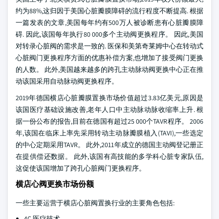
约为88%,这归因于美国心脏瓣膜障碍的流行程度不断提高. 根据
一篇发表的文章,美国每年约有500万人被诊断患有心脏瓣膜障
碍. 因此,该国每年执行80 000多个主动阀更换程序。 因此,美国
对转录心脏阀的需求是一致的. 医保和美第奇莱姆中心在转动式
心脏阀门更换程序方面的优惠补偿方案,也增加了接受阀门更换
的人数。 此外,美国越来越多的跨孔主动脉动阀更换中心正在推
动该国采用自动脉动阀更换程序。
2019年德国横店心脏瓣膜置换市场价值超过3.83亿美元,原因是
该国医疗基础设施改善,老年人口中主动脉动脉收缩率上升. 根
据一份公布的报告,目前在德国有超过25 000个TAVR程序。 2006
年,该国在临床上率先采用转动主动脉瓣膜植入(TAVI),一些选定
的中心定期采用TAVR。 此外,2011年成立的德国主动阀登记册正
在提供偿还数据。 此外,该国有高技能的多学科心脏专家队伍,
这促使该国增加了跨孔心脏阀门更换程序。
横店心阀更换市场份额
一些主要运营于横店心脏阀置换行业的主要角色包括:
4C 医疗技术