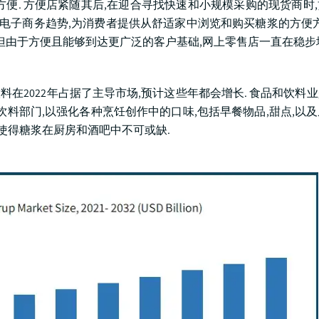
便. 方便店紧随其后,在迎合寻找快速和小规模采购的现货商时
的电子商务趋势,为消费者提供从舒适家中浏览和购买糖浆的方便方
但由于方便且能够到达更广泛的客户基础,网上零售店一直在稳步
料在2022年占据了主导市场,预计这些年都会增长. 食品和饮料
饮料部门,以强化各种烹饪创作中的口味,包括早餐物品,甜点,以
这使得糖浆在厨房和酒吧中不可或缺.