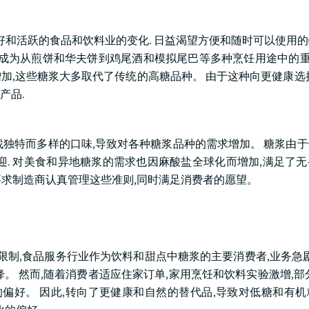
好和活跃的食品和饮料业的变化. 日益渴望方便和随时可以使用
成为从煎饼和华夫饼到鸡尾酒和模拟尾巴等多种烹饪用途中的重要
加,这些糖浆大多取代了传统的高糖品种。 由于这种向更健康选
产品.
找独特而多样的口味,导致对各种糖浆品种的需求增加。 糖浆由
迎. 对美食和异地糖浆的需求也因麻酸盐全球化而增加,满足了
,要求制造商认真管理这些准则,同时满足消费者的愿望。
行锁和限制,食品服务行业作为饮料和甜点中糖浆的主要消费者,业务急剧
。 然而,随着消费者适应住家订单,家用烹饪和饮料实验激增,部
的偏好。 因此,转向了更健康和自然的替代品,导致对低糖和有