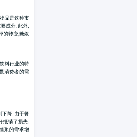
的物品是这种市
成分. 此外,
择的转变,糖浆
于饮料行业的特
无畏消费者的需
下降. 由于餐
分抵销了损失.
机糖浆的需求增