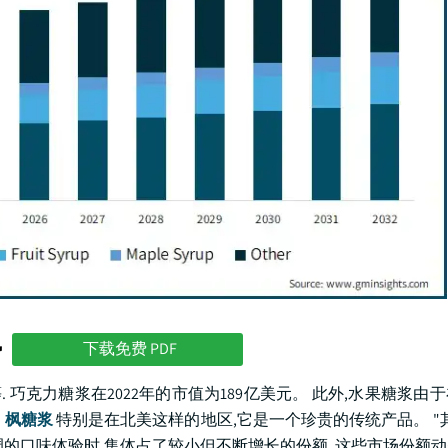
势
下载免费 PDF
 巧克力糖浆在2022年的市值为189亿美元。 此外,水果糖浆由
。
枫糖浆
特别是在北美这样的地区,它是一个珍贵的传统产品。 "
的口味体验时,集体占了较小但不断增长的份额. 这些市场份额