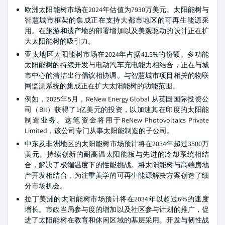
欧洲太阳能树市场在2024年估值为7930万美元。太阳能树与
智慧城市框架的集成正在支持大都市地区的可再生能源采
用。在旅游和遗产地的部署增加以及美观驱动的设计正在扩
大太阳能树的吸引力。
亚太地区太阳能树市场在2024年占据41.5%的份额。多功能
太阳能树的持续开发与电动汽车充电能力相结合，正在与城
市中心的清洁出行倡议相协调。与智慧城市项目相关的物联
网监测系统的集成正在扩大太阳能树的功能范围。
例如，2025年5月，ReNew Energy Global 从英国国际投资公
司（BII）获得了1亿美元的投资，以加速其在印度的太阳能
制造业务。这笔资金将用于ReNew Photovoltaics Private
Limited，该公司专门从事太阳能制造的子公司。
中东及非洲地区的太阳能树市场预计将在2034年超过3500万
美元。持续创新的耐高温太阳能板与先进的冷却系统相结
合，解决了极端温度下的性能挑战。将太阳能树与高端房地
产开发相结合，为注重美学的可再生能源解决方案创造了细
分市场机会。
拉丁美洲的太阳能树市场预计将在2034年以超过6%的速度
增长。市政当局参与度的增加以及社区参与计划的推广，促
进了太阳能树在教育和休闲区域的基层采用。开发与韧性战