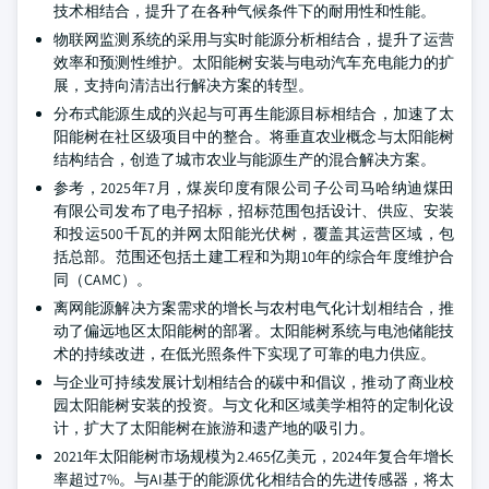
技术相结合，提升了在各种气候条件下的耐用性和性能。
物联网监测系统的采用与实时能源分析相结合，提升了运营
效率和预测性维护。太阳能树安装与电动汽车充电能力的扩
展，支持向清洁出行解决方案的转型。
分布式能源生成的兴起与可再生能源目标相结合，加速了太
阳能树在社区级项目中的整合。将垂直农业概念与太阳能树
结构结合，创造了城市农业与能源生产的混合解决方案。
参考，2025年7月，煤炭印度有限公司子公司马哈纳迪煤田
有限公司发布了电子招标，招标范围包括设计、供应、安装
和投运500千瓦的并网太阳能光伏树，覆盖其运营区域，包
括总部。范围还包括土建工程和为期10年的综合年度维护合
同（CAMC）。
离网能源解决方案需求的增长与农村电气化计划相结合，推
动了偏远地区太阳能树的部署。太阳能树系统与电池储能技
术的持续改进，在低光照条件下实现了可靠的电力供应。
与企业可持续发展计划相结合的碳中和倡议，推动了商业校
园太阳能树安装的投资。与文化和区域美学相符的定制化设
计，扩大了太阳能树在旅游和遗产地的吸引力。
2021年太阳能树市场规模为2.465亿美元，2024年复合年增长
率超过7%。与AI基于的能源优化相结合的先进传感器，将太