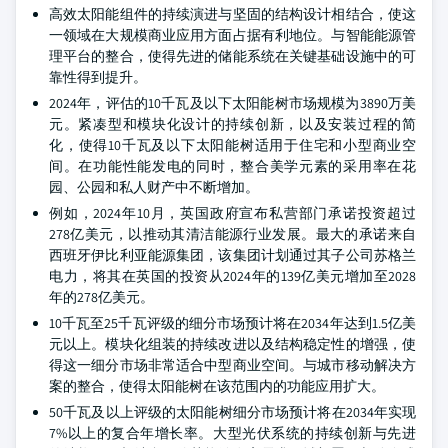
高效太阳能组件的持续演进与坚固的结构设计相结合，使这
一领域在大规模商业应用方面占据有利地位。与智能能源管
理平台的整合，使得先进的储能系统在关键基础设施中的可
靠性得到提升。
2024年，评估的10千瓦及以下太阳能树市场规模为3890万美
元。紧凑型和模块化设计的持续创新，以及安装过程的简
化，使得10千瓦及以下太阳能树适用于住宅和小型商业空
间。在功能性能发电的同时，整合美学元素的采用率在花
园、公园和私人财产中不断增加。
例如，2024年10月，英国政府宣布私营部门承诺投资超过
278亿美元，以推动其清洁能源行业发展。最大的承诺来自
西班牙伊比利亚能源集团，该集团计划通过其子公司苏格兰
电力，将其在英国的投资从2024年的139亿美元增加至2028
年的278亿美元。
10千瓦至25千瓦评级的细分市场预计将在2034年达到1.5亿美
元以上。模块化组装的持续改进以及结构稳定性的增强，使
得这一细分市场非常适合中型商业空间。与城市移动解决方
案的整合，使得太阳能树在该范围内的功能应用扩大。
50千瓦及以上评级的太阳能树细分市场预计将在2034年实现
7%以上的复合年增长率。大型光伏系统的持续创新与先进