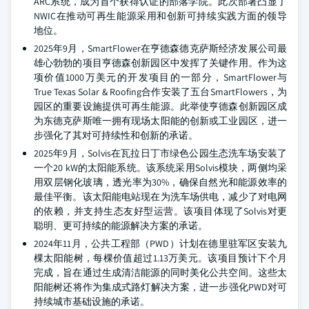
ARC系统，成为首个获得认证的部落学院。此次部署凸显了
NWIC在推动可再生能源采用和创新可持续实践方面的领导
地位。
2025年9月，SmartFlower在亨德森德克萨斯经济发展公司最
雄心勃勃的项目亨德森创新园区中发挥了关键作用。作为这
项价值1000万美元的开发项目的一部分，SmartFlower与
True Texas Solar & Roofing合作安装了五台SmartFlowers，为
园区的重要设施提供可再生能源。此举使亨德森创新园区成
为东德克萨斯唯一拥有现场太阳能的创新或工业园区，进一
步强化了其对可持续性和创新的承诺。
2025年9月，Solvis在瓦拉日丁市绿色公园生态洗车场安装了
一个20 kW的太阳能系统。该系统采用Solvis模块，两侧均采
用双层钢化玻璃，透光率为30%，确保自然光和能源效率的
最佳平衡。该太阳能电站现在为洗车场供电，减少了对电网
的依赖，并支持生态友好型运营。该项目体现了Solvis对更
聪明、更可持续的能源解决方案的承诺。
2024年11月，公共工程部（PWD）计划在德里驻军区安装九
棵太阳能树，每棵价值超过1.13万美元。该项目预计下个月
完成，旨在通过生成清洁能源的同时美化公共空间。这些太
阳能树还将作为集成式路灯解决方案，进一步强化PWD对可
持续城市基础设施的承诺。