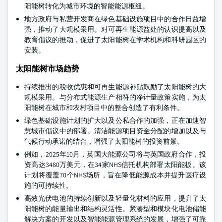
阳能树转化为城市环境的智能能源枢纽。
地方政府与私营开发商在绿色基础设施项目中的合作日益增
强，推动了大规模采用。对可再生能源益处的认识提高以及
教育倡议的推动，促进了太阳能树在学术机构和科研园区的
安装。
太阳能树市场趋势
持续推出的税收优惠和可再生能源补贴鼓励了太阳能树的大
规模采用。与分布式能源生产相符的净计量政策实施，为太
阳能树在城市和农村项目中的整合创造了有利条件。
绿色基础设施计划的扩大以及公私合作的加强，正在加速智
慧城市倡议中的部署。清洁能源项目资金分配的增加以及与
气候行动承诺的结合，增强了太阳能树的投资前景。
例如，2025年10月，英国大能源公司将与英国政府合作，投
资高达3480万美元，在34家NHS信托机构部署太阳能板。该
计划将覆盖70个NHS场所，旨在降低能源成本并提升医疗设
施的可持续性。
高效光伏电池的持续创新以及轻量化材料的应用，提升了太
阳能树的能量输出和结构灵活性。紧凑型和模块化电池储能
解决方案的开发以及智能能源管理系统的发展，增强了可靠