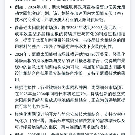
例如，2024年3月，澳大利亚联邦政府宣布投资10亿美元启
动太阳能突破计划。该计划旨在加速国内太阳能光伏（PV）
技术的商业化，并增强澳大利亚的太阳能供应链。
多晶硅太阳能树市场预计将在2034年达到8000万美元以上。
成本效益型多晶硅面板的持续演进与简化的制造过程相结
合，提高了太阳能树项目的经济性。与多晶技术相结合的耐
用材料的整合，增强了在恶劣户外环境下安装的韧性。
2024年，薄膜太阳能树市场规模评估为2780万美元。轻量化
薄膜面板的持续创新与灵活的设计概念相结合，使得城市景
观中的创意太阳能树结构成为可能。与屋顶和垂直太阳能树
设计相结合的低重量安装偏好的增长，支持了薄膜技术的采
用。
根据连接性，行业被细分为离网和并网。离网细分市场预计
在2025年至2034年间增长率将超过7%。持续创新的独立式
太阳能树系统与集成式电池储能相结合，正在为偏远地区提
供可靠的电力供应。
模块化离网设计的开发与简化安装技术相结合，支持农村电
气化项目的部署。随着分布式能源解决方案的需求增长以及
可持续发展驱动的倡议，离网连接的需求强劲增长。
例如，2025年4月，西班牙政府近期批准了近300个可再生能