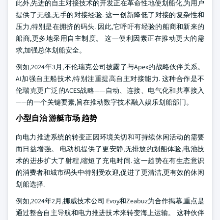
此外,先进的自主对接技术的开发正在革命性地使划船化,为用户
提供了无缝,无手的对接经验. 这一创新降低了对接的复杂性和
压力,特别是在拥挤的码头. 因此,它呼吁有经验的船商和新来的
船商,更多地采用自主制度。 这一便利因素正在推动更大的需
求,加强总体划船安全。
例如,2024年3月,不伦瑞克公司披露了与Apex的战略伙伴关系。
AI加强自主船技术,特别注重提高自主对接能力. 这种合作是不
伦瑞克更广泛的ACES战略——自动、连接、电气化和共享接入
——的一个关键要素,旨在推动数字技术融入娱乐划船部门。
小型自治 游艇市场 趋势
向电力推进系统的转变正因环境关切和可持续休闲活动的需要
而日益增强。 电动机提供了更安静,无排放的划船体验,电池技
术的进步扩大了射程,缩短了充电时间. 这一趋势在有生态意识
的消费者和城市码头中特别受欢迎,促进了更清洁,更有效的休闲
划船选择.
例如,2024年2月,挪威技术公司 Evoy和Zeabuz为合作揭幕,重点是
通过整合自主导航和电力推进技术来转变海上运输。 这种伙伴