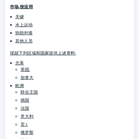
市场,按应用
关键
水上运动
协助对接
其他人员
现就下列区域和国家提供上述资料:
北美
美国.
加拿大
欧洲
联合王国
德国
法国
意大利
页:1
俄罗斯