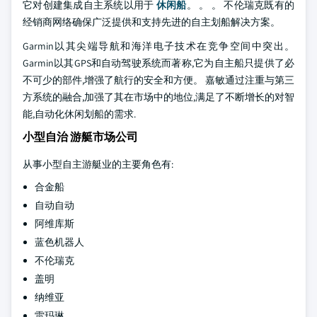
它对创建集成自主系统以用于
休闲船
。 。 。 不伦瑞克既有的
经销商网络确保广泛提供和支持先进的自主划船解决方案。
Garmin以其尖端导航和海洋电子技术在竞争空间中突出。
Garmin以其GPS和自动驾驶系统而著称,它为自主船只提供了必
不可少的部件,增强了航行的安全和方便。 嘉敏通过注重与第三
方系统的融合,加强了其在市场中的地位,满足了不断增长的对智
能,自动化休闲划船的需求.
小型自治 游艇市场公司
从事小型自主游艇业的主要角色有:
合金船
自动自动
阿维库斯
蓝色机器人
不伦瑞克
盖明
纳维亚
雷玛琳