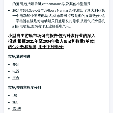
的范围,包括娱乐艇,cataamarans,以及其他小型船只.
2024年5月,Seavolt与d'Albora Marinas合作,推出了澳大利亚第
一个电动船快速充电网络,标志着可持续划船的显著进步. 这
一举措旨在满足对电动船只日益增长的需求,从喷气式滑雪机
到超电极板,因为海洋工业接受电气化。
小型自主游艇市场研究报告包括对该行业的深入
报道
根据2021年至2034年收入(Bn)和数量(单位)
的估计数和预测, 用于下列部分:
市场,通过推进
柴油
电器
混合
市场,按自主程度分列
1级
2级
第3级