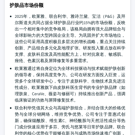
护肤品市场份额
2025年，欧莱雅、联合利华、雅诗兰黛、宝洁（P&G）及拜
尔斯道夫共同占据全球护肤品行业约15%的市场份额，反映
出一个相对集中的竞争格局，该格局由拥有强大品牌组合与
全球影响力的大型跨国企业主导。为巩固并扩大市场地位，
这些公司采用高度积极且多层次的增长战略，重点关注持续
创新、产品组合多元化及地理扩张。研发投入重点放在科学
支撑、皮肤科启发及高性能配方上，针对抗衰老、敏感肌、
痤疮、色素沉着及屏障修复等多重需求。
欧莱雅通过将自身定位为全球科技驱动与技术赋能护肤创新
的领导者，保持高度竞争力。公司在研发方面投入巨资，运
营多个全球研发中心，专注于皮肤科学、生物技术及先进活
性成分。欧莱雅旗下由皮肤科医生背书的专业护肤品牌（如
理肤泉、CeraVe、薇姿与修丽可）持续推出创新产品，强调
临床验证的功效与屏障修复技术。
联合利华凭借其大众与高端护肤组合，并结合强大的价格优
势与全球分销网络，维持竞争优势。公司专注于普惠式创
新，确保烟酰胺、维生素C、神经酰胺与天然活性成分等热
门成分快速应用于多芬、旁氏与悠莱等日常护肤品牌。联合
利华的核心优势在于能够在新兴与成熟市场快速推广创新，