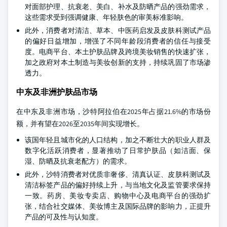
对面部护理、抗衰老、美白、补水及防晒产品的强劲需求，
这些需求受到强调健康、年轻肤色的审美标准影响。
此外，消费者对清洁、草本、中医药启发及皮肤科测试产品
的偏好日益增加，增强了不同年龄段消费者的信任与接受
度。电商平台、本土护肤品牌及跨境美妆销售的快速扩张，
加之政府对本土制造与美妆创新的支持，持续巩固了市场渗
透力。
中东及非洲护肤品市场
在中东及非洲市场，沙特阿拉伯在2025年占据21.6%的市场份
额，并有望在2026至2035年间实现增长。
该国年轻且城市化的人口结构，加之不断壮大的职业人群及
数字化活跃消费者，显著推动了日常护肤品（如洁面、保
湿、防晒及抗衰老配方）的需求。
此外，沙特消费者对优质非奢侈、清真认证、皮肤科测试及
清洁标签产品的偏好持续上升，与当地文化及监管要求保持
一致。药房、美妆专卖店、购物中心及电商平台的强劲扩
张，结合社交媒体、美妆博主及国际品牌的影响力，正提升
产品的可及性与认知度。