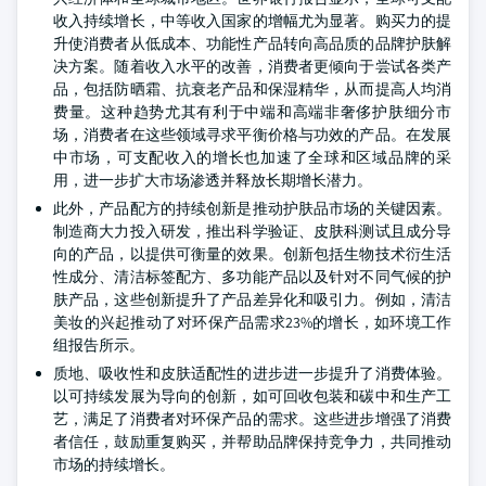
收入持续增长，中等收入国家的增幅尤为显著。购买力的提
升使消费者从低成本、功能性产品转向高品质的品牌护肤解
决方案。随着收入水平的改善，消费者更倾向于尝试各类产
品，包括防晒霜、抗衰老产品和保湿精华，从而提高人均消
费量。这种趋势尤其有利于中端和高端非奢侈护肤细分市
场，消费者在这些领域寻求平衡价格与功效的产品。在发展
中市场，可支配收入的增长也加速了全球和区域品牌的采
用，进一步扩大市场渗透并释放长期增长潜力。
此外，产品配方的持续创新是推动护肤品市场的关键因素。
制造商大力投入研发，推出科学验证、皮肤科测试且成分导
向的产品，以提供可衡量的效果。创新包括生物技术衍生活
性成分、清洁标签配方、多功能产品以及针对不同气候的护
肤产品，这些创新提升了产品差异化和吸引力。例如，清洁
美妆的兴起推动了对环保产品需求23%的增长，如环境工作
组报告所示。
质地、吸收性和皮肤适配性的进步进一步提升了消费体验。
以可持续发展为导向的创新，如可回收包装和碳中和生产工
艺，满足了消费者对环保产品的需求。这些进步增强了消费
者信任，鼓励重复购买，并帮助品牌保持竞争力，共同推动
市场的持续增长。