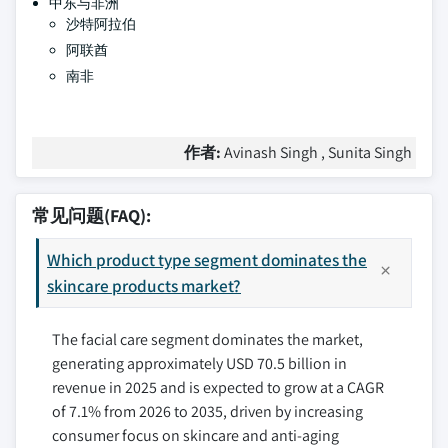
中东与非洲
沙特阿拉伯
阿联酋
南非
作者:
Avinash Singh , Sunita Singh
常见问题(FAQ):
Which product type segment dominates the
skincare products market?
The facial care segment dominates the market,
generating approximately USD 70.5 billion in
revenue in 2025 and is expected to grow at a CAGR
of 7.1% from 2026 to 2035, driven by increasing
consumer focus on skincare and anti-aging