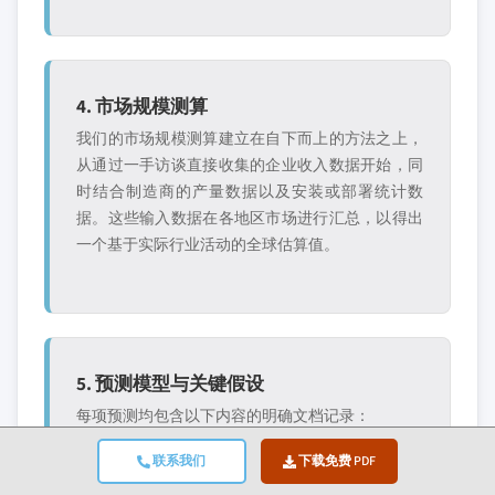
4. 市场规模测算
我们的市场规模测算建立在自下而上的方法之上，
从通过一手访谈直接收集的企业收入数据开始，同
时结合制造商的产量数据以及安装或部署统计数
据。这些输入数据在各地区市场进行汇总，以得出
一个基于实际行业活动的全球估算值。
5. 预测模型与关键假设
每项预测均包含以下内容的明确文档记录：
✓ 主要增长驱动因素及
✓ 制约因素与缓解场景
联系我们
下载免费 PDF
其预期影响