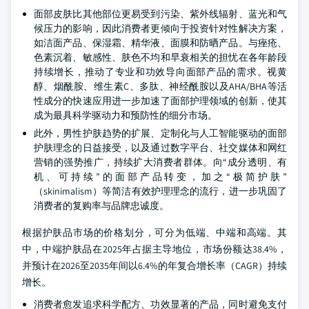
面部皮肤比其他部位更易受到污染、紫外线辐射、蓝光和气
候压力的影响，因此消费者更倾向于投资针对性解决方案，
如洁面产品、保湿霜、精华液、面膜和防晒产品。与痤疮、
色素沉着、敏感性、肤色不均和早衰相关的担忧在各年龄段
持续增长，推动了专业和功效导向面部产品的需求。视黄
醇、烟酰胺、维生素C、多肽、神经酰胺以及AHA/BHA等活
性成分的快速应用进一步加速了面部护理领域的创新，使其
成为最具科学驱动力和预防性的细分市场。
此外，男性护肤趋势的扩展、定制化与人工智能驱动的面部
护肤理念的日益接受，以及通过数字平台、社交媒体和网红
营销的强势推广，持续扩大消费者群体。向“成分透明、有
机、可持续”的面部产品转变，加之“极简护肤”
（skinimalism）等简洁有效护理理念的流行，进一步巩固了
消费者的复购率与品牌忠诚度。
根据护肤品市场的价格划分，可分为低端、中端和高端。其
中，中端护肤品在2025年占据主导地位，市场份额达38.4%，
并预计在2026至2035年间以6.4%的年复合增长率（CAGR）持续
增长。
消费者愈发追求科学配方、功效显著的产品，同时避免支付