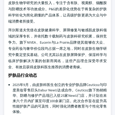
皮肤生物学研究的大量投入，专注于含有肽、视黄醇、烟酰胺
与防晒技术等功效成分。P&G的差异化优势在于将复杂的护肤
科学转化为简化易懂的产品体系，让高级护肤更易为大众与中
端消费者所接受。
拜尔斯道夫凭借在皮肤健康科学、屏障修复与敏感肌皮肤科领
域的深厚专长，并依托数十载制药与皮肤科研究积累，保持竞
争力。旗下NIVEA、Eucerin与La Prairie品牌使其能够在大众、
专业药妆与奢华价位段均占据一席之地，同时在皮肤生物学研
究中奠定坚实基础。公司尤其以在皮肤屏障保护、保湿科学与
临床护肤解决方案的创新而闻名，这些产品理念深受寻求安
全、有效且获得皮肤科医生推荐的消费者青睐。
护肤品行业动态
2025年9月，由皮肤科医生创立的专业护肤品牌Ceuticoz与印
度美妆零售巨头Dabur NewU达成合作。Ceuticoz旗下热销精
华、防晒与修护产品现已入驻25家NewU门店，并计划在未
来六个月内扩展至印度100余家门店。此次合作旨在提升高
性能护肤产品的可及性，同时强化消费者教育与个性化零售
体验。