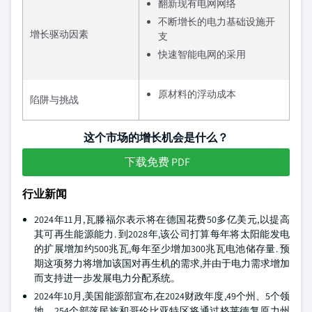
翻新现有电网网络
不断增长的电力基础设施开
增长驱动因素
支
快速智能电网的采用
原材料的浮动成本
陷阱与挑战
这个市场的增长机会是什么？
下载免费 PDF
行业新闻
2024年11月,瓦滕福尔表示将在德国花费50多亿美元,以提高
其可再生能源能力. 到2028年,该公司打算每年将太阳能发电
的扩展增加约500兆瓦,每年至少增加300兆瓦电池储存量. 预
期这项努力将增加该国对再生机的需求,并由于电力需求增加
而支持进一步发展电力分配系统。
2024年10月,美国能源部宣布,在2024财政年度,49个州、5个领
地、254个部落民族和哥伦比亚特区将通过格莱德复原力州