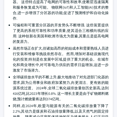
器。 这些特点提高了电网的可靠性和效率,使断层迅速隔离
和服务恢复成为可能。 物联网(IoT)和人工智能(AI)技术的整
合,进一步增强了分区器的功能,促进了预测维护和自动化操
作.
可编程和可重置分区器的开发势头不断增强. 这些装置提供
了更高的系统可靠性和功率质量,使其适合三相横向线的应
用. 这种创新在美国和欧洲市场尤为普遍,其重点是提高电网
的复原力。
虽然市场正在扩大,但诸如高昂的初始成本和需要熟练人员进
行安装和维修等挑战依然存在。 然而,增加对基础设施现代
化的投资,特别是在发展中区域,提供了重大的机会。 在城市
化和商业增长中,对可靠电力供应的需求日益增加,这进一步
激发了市场潜力。
全球碳排放水平的不断上升,极大地推动了对先进部门化器的
需求,因为公用事业和政府加紧努力,向更清洁、更有效的能
源系统过渡。 2024年,全球二氧化碳排放量创历史新高,达到
416亿吨,比2023年增长0.8%. 这一增长主要是由于矿物燃料燃
烧,预计燃烧量将达到374亿吨。
同样,在2024年,欧盟与能源有关的二氧化碳排放量下降了
2.2%,其动力是煤炭和石油排放量降低,以及天然气的固定排
放量。 随着减少温室气体排放的压力越来越大,人们正日益