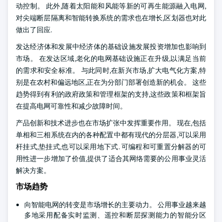
动控制。 此外,随着太阳能和风能等新的可再生能源融入电网,
对尖端断层隔离和智能转换系统的需求也在增长,区划器也对此
做出了回应.
发达经济体和发展中经济体的基础设施发展投资增加也影响到
市场。 在发达区域,老化的电网基础设施正在升级,以满足当前
的需求和安全标准。 与此同时,在新兴市场,扩大电气化方案,特
别是在农村和偏远地区,正在为分部门部署创造新的机会。 这些
趋势得到有利的政府政策和管理框架的支持,这些政策和框架旨
在提高电网可靠性和减少故障时间。
产品创新和技术进步也在市场扩张中发挥重要作用。 现在,包括
单相和三相系统在内的各种配置中都有现代的分层器,可以采用
杆挂式,垫挂式,也可以采用地下式. 可编程和可重置分解器的可
用性进一步增加了价值,提供了适合其网络需要的公用事业灵活
解决方案。
市场趋势
向智能电网的转变是市场增长的主要动力。 公用事业越来越
多地采用配备实时监测、遥控和断层探测能力的智能分区