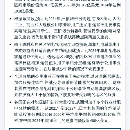
区间市场价值为18.7亿美元,2023年为19.2亿美元,2024年达到
19.8亿美元.
根据该阶段,预计到2034年,三阶段部分将超过15亿美元,因为
工业、商业和大规模公用事业应用广泛采用,这些应用要求提
高电能,提高可靠性。 三阶段分解器对管理复杂的配电网络
至关重要,因为配电平衡和多条线路断层隔离至关重要。
由于农村和居民区的电气化程度日益提高,单相配电系统由于
成本效益高且适合低至中功耗,因此预计到2034年单相配电段
将超过12亿美元。 边远地区和较小的社区对可靠电力供应的
需求日益增加,这促使采用了单相分层器,这有助于公用事业
迅速隔离断层,并在尽量减少中断的情况下恢复服务。
全球各地的公用事业正在投资于先进技术,以改善断层隔离,
加强服务连续性,并减少导致采用节能器的故障因素。 这些
装置在与转录器配对时,有助于公用事业自动隔离故障区段,
并在没有人工干预的情况下恢复对未受影响的地区的服务.
各国正在对能源部门进行大量投资,从而增加了多个行业对配
电分站的需求。 从2021年到2023年,日本和韩国的年均清洁
能源投资分别比2016-2020年平均水平增长约40%和10%. 同
样,在中国,2024年,能源部门的总参与额接近400亿美元。