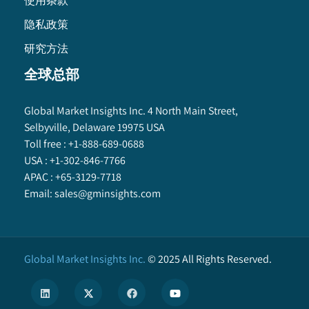
使用条款
隐私政策
研究方法
全球总部
Global Market Insights Inc. 4 North Main Street,
Selbyville, Delaware 19975 USA
Toll free :
+1-888-689-0688
USA :
+1-302-846-7766
APAC :
+65-3129-7718
Email:
sales@gminsights.com
Global Market Insights Inc.
©
2025
All Rights Reserved.