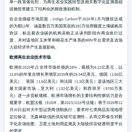
单一政策催化剂，为再生农业实践转型及相关数字化监测基础
设施投资建立了结构化的财政激励机制。
在企业级碳市场层面，Indigo Carbon于2026年1月与微软达成
的为期12年、涵盖数百万美国英亩的285万信用额度土壤碳购买
协议，标志着农业碳的机构采购正从谈判阶段向商业执行过
渡，并对该地区玉米带和棉花生产体系的MRV平台需求及农场
入驻经济学产生直接影响。
欧洲再生农业技术市场
欧洲在2025年占全球市场价值的28%，规模为8.12亿美元，以
13.8%的年复合增长率增至2035年的29.54亿美元。德国（1.66亿
美元）、英国（1.6亿美元）和法国（1.3亿美元）是该地区三大
最大国家市场，意大利（1.02亿美元）和西班牙（8700万美
元）进一步贡献规模。欧洲市场增长的主要结构性驱动力是合
规要求：欧盟法规（EUDR，第2023/1115号法规）将于2026年12
月30日起对大中型运营商强制执行，要求对七类商品实现地理
定位验证、无森林砍伐的供应链可追溯性，从而立即催生对数
字化农场绘图、卫星土地利用监测及大陆级供应链透明度平台
的需求。