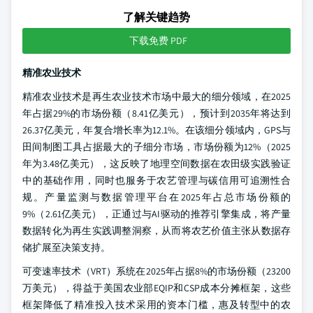
了解关键趋势
下载免费 PDF
精准农业技术
精准农业技术是再生农业技术市场中最大的细分领域，在2025
年占据29%的市场份额（8.41亿美元），预计到2035年将达到
26.37亿美元，年复合增长率为12.1%。在该细分领域内，GPS与
田间制图工具占据最大的子细分市场，市场份额为12%（2025
年为3.48亿美元），这反映了地理空间数据在农田级实践验证
中的基础作用，同时也服务于农艺管理与碳信用可追溯性合
规。产量监测与数据管理平台在2025年占总市场份额的
9%（2.61亿美元），正通过与AI驱动的推荐引擎集成，将产量
数据转化为再生实践调整洞察，从而将农艺价值主张从数据存
储扩展至决策支持。
可变速率技术（VRT）系统在2025年占据8%的市场份额（23200
万美元），得益于美国农业部EQIP和CSP成本分摊框架，这些
框架降低了精准投入技术采用的资本门槛，惠及转型中的农