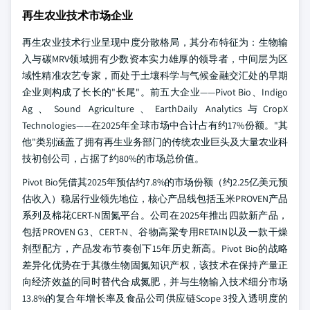
再生农业技术市场企业
再生农业技术行业呈现中度分散格局，其分布特征为：生物输
入与碳MRV领域拥有少数资本实力雄厚的领导者，中间层为区
域性精准农艺专家，而处于土壤科学与气候金融交汇处的早期
企业则构成了长长的"长尾"。前五大企业——Pivot Bio、Indigo
Ag、Sound Agriculture、EarthDaily Analytics与CropX
Technologies——在2025年全球市场中合计占有约17%份额。"其
他"类别涵盖了拥有再生业务部门的传统农业巨头及大量农业科
技初创公司，占据了约80%的市场总价值。
Pivot Bio凭借其2025年预估约7.8%的市场份额（约2.25亿美元预
估收入）稳居行业领先地位，核心产品线包括玉米PROVEN产品
系列及棉花CERT-N固氮平台。公司在2025年推出四款新产品，
包括PROVEN G3、CERT-N、谷物高粱专用RETAIN以及一款干燥
剂型配方，产品发布节奏创下15年历史新高。Pivot Bio的战略
差异化优势在于其微生物固氮知识产权，该技术在保持产量正
向经济效益的同时替代合成氮肥，并与生物输入技术细分市场
13.8%的复合年增长率及食品公司供应链Scope 3投入透明度的