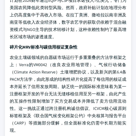
计划在2026财年通过EQIP与CSP项目承诺投入7亿美元，专门为
美国农民降低此类转型风险。然而，政府补贴计划在地理分布
上仍高度集中于高收入市场。在拉丁美洲、撒哈拉以南非洲及
南亚等低收入农业经济体，数字农艺学的获取仍依赖于混合融
资模式与NGO主导的技术转移计划，这种依赖性制约了最高增
长区域市场的渗透速度。
碎片化MRV标准与碳信用核证复杂性
农业土壤碳领域的自愿碳市场运行于多重重叠的方法学框架之
上：Verra的VM0042（改良农业用地管理）、气候行动储备
（Climate Action Reserve）土壤增肥协议，以及新兴的第6.4条
PACM方法学，由此形成的结构性碎片化提高了每信用的核证成
本并延长了信用发放周期。缺乏统一的国际标准意味着为某一
注册框架开发的平台无法无缝移植信用至另一框架，由此产生
的互操作性限制增加了买方交易成本并降低了卖方信用流动
性。这一挑战正通过跨注册机构诚信倡议、ICVCM核心碳原则
标签框架及《联合国气候变化框架公约》中央核算与报告平台
（CARP）等措施部分缓解，但全面标准化仍需中长期方能实
现。