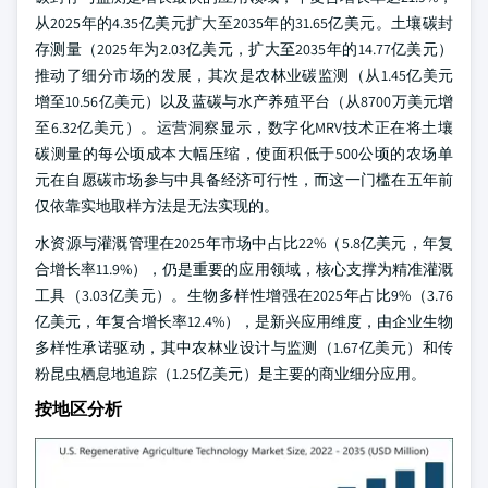
从2025年的4.35亿美元扩大至2035年的31.65亿美元。土壤碳封
存测量（2025年为2.03亿美元，扩大至2035年的14.77亿美元）
推动了细分市场的发展，其次是农林业碳监测（从1.45亿美元
增至10.56亿美元）以及蓝碳与水产养殖平台（从8700万美元增
至6.32亿美元）。运营洞察显示，数字化MRV技术正在将土壤
碳测量的每公顷成本大幅压缩，使面积低于500公顷的农场单
元在自愿碳市场参与中具备经济可行性，而这一门槛在五年前
仅依靠实地取样方法是无法实现的。
水资源与灌溉管理在2025年市场中占比22%（5.8亿美元，年复
合增长率11.9%），仍是重要的应用领域，核心支撑为精准灌溉
工具（3.03亿美元）。生物多样性增强在2025年占比9%（3.76
亿美元，年复合增长率12.4%），是新兴应用维度，由企业生物
多样性承诺驱动，其中农林业设计与监测（1.67亿美元）和传
粉昆虫栖息地追踪（1.25亿美元）是主要的商业细分应用。
按地区分析