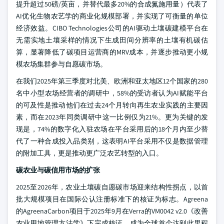
提升超过50磅/英亩，并替代最多20%的合成氮施用量）代表了
AI优化生物农艺学的商业化规模部署，并实现了可衡量的单位
经济效益。CIBO Technologies公司的AI驱动土壤碳建模平台在
无需实地土壤采样的情况下生成田间分辨率的土壤有机碳估
算，显著降低了碳项目运营商的MRV成本，并逐步推动更小规
模农场集群参与自愿碳市场。
在我们2025年第三季度对北美、欧洲和亚太地区12个国家的280
名中小型农场经营者的调研中，58%的受访者认为AI赋能平台
的可及性是推动他们在过去24个月转向再生农业实践的主要因
素，而在2023年同类调研中这一比例仅为21%。更为关键的发
现是，74%的数字化入驻农场在平台采用后的18个月内至少替
代了一种合成投入品类别，这表明AI平台采用不仅是数据管理
的附加工具，更是推动更广泛农艺转型的入口。
碳农业与碳信用市场的扩张
2025至2026年，农业土壤碳自愿碳市场迎来结构性拐点，以首
批大规模项目在国际公认注册标准下的核证为标志。Agreena
的AgreenaCarbon项目于2025年9月在Verra的VM0042 v2.0《改善
农业用地管理方法学》下完成核证，成为全球首个达到此里程