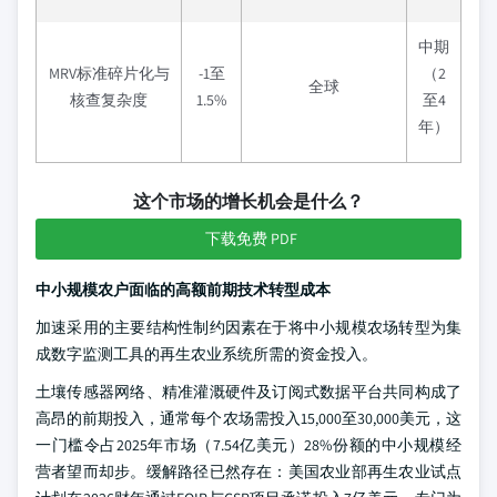
中期
MRV标准碎片化与
-1至
（2
全球
核查复杂度
1.5%
至4
年）
这个市场的增长机会是什么？
下载免费 PDF
中小规模农户面临的高额前期技术转型成本
加速采用的主要结构性制约因素在于将中小规模农场转型为集
成数字监测工具的再生农业系统所需的资金投入。
土壤传感器网络、精准灌溉硬件及订阅式数据平台共同构成了
高昂的前期投入，通常每个农场需投入15,000至30,000美元，这
一门槛令占2025年市场（7.54亿美元）28%份额的中小规模经
营者望而却步。缓解路径已然存在：美国农业部再生农业试点