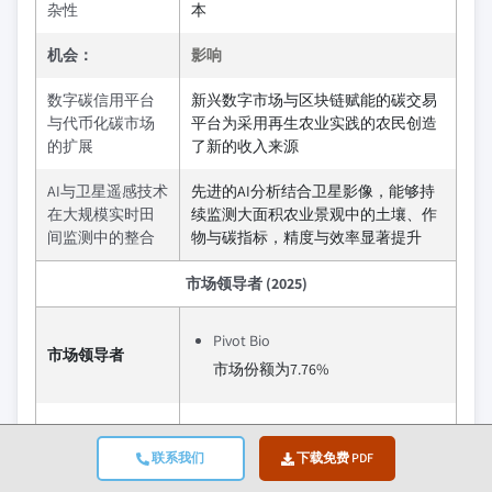
杂性
本
机会：
影响
数字碳信用平台
新兴数字市场与区块链赋能的碳交易
与代币化碳市场
平台为采用再生农业实践的农民创造
的扩展
了新的收入来源
AI与卫星遥感技术
先进的AI分析结合卫星影像，能够持
在大规模实时田
续监测大面积农业景观中的土壤、作
间监测中的整合
物与碳指标，精度与效率显著提升
市场领导者 (2025)
Pivot Bio
市场领导者
市场份额为7.76%
Indigo Ag
联系我们
下载免费 PDF
Pivot Bio