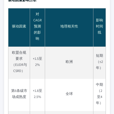
驱动因素影响分析
对
CAGR
影响
驱动因素
预测
地理相关性
时间
的影
线
响
欧盟合规
短期
要求
+1.5至
欧洲
（≤2
（EUDR与
2%
年）
CSRD）
中期
第6条碳市
+1.8至
（2
全球
场成熟度
2.5%
至4
年）