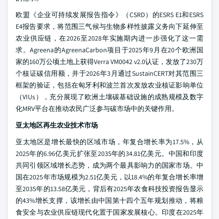
欧盟《企业可持续发展报告指令》（CSRD）的ESRS E1和ESRS
E4报告要求，将范围三气候与生物多样性披露义务向下延伸至
农业供应链，在2026至2028年实施期内进一步强化了这一需
求。Agreena的AgreenaCarbon项目于2025年9月在20个欧洲国
家的160万公顷土地上获得Verra VM0042 v2.0认证，发放了230万
个核证碳信用额，并于2026年3月通过SustainCERT对其范围三
框架的验证，包括在匈牙利和波兰首次发放农业核证影响单位
（VIUs），充分展现了欧洲土壤碳基础设施的成熟规模及数字
化MRV平台在推动农民广泛参与碳市场中的关键作用。
亚太地区再生农业技术市场
亚太地区是增长最快的区域市场，年复合增长率为17.5%，从
2025年的6.96亿美元扩张至2035年的34.81亿美元。中国和印度
共同引领区域增长态势，成为两个最具影响力的国家市场。中
国在2025年市场规模为2.51亿美元，以18.4%的年复合增长率增
至2035年的13.58亿美元，背后有2025年农食科技投资报告显示
的43%增长支撑，该增长由中国第十四个五年规划推动，将粮
食安全与农业供应链现代化置于国家发展核心。印度在2025年