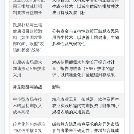
企业ESG承诺与范
大型食品、饮料及零售公司正投资再
围三排放减排强
生农业技术，以减少供应链排放并达
制要求日益增长
成可持续发展目标
政府补贴与土壤
健康项目政策激
公共资金与支持性政策正鼓励农民采
励（如美国农业
用再生技术，以改善土壤健康、生物
部EQIP、欧盟"农
多样性及气候韧性
场到餐桌"战略）
自愿碳市场需求
对碳信用额需求的增长正提升对计
加速推动MRV技术
量、报告与核查（MRV）技术的需
采用
求，以精准量化并验证碳封存成果
常见陷阱与挑战
影响
中小型农场在技
精准农业工具、传感器、软件及再生
术转型初期投入
农业实践所需的前期投资可能限制小
成本高昂
规模农场的采用意愿
碎片化的MRV标准
碳核算方法及核查要求的差异为市场
与碳信用核查复
参与者带来不确定性，并增加合规成