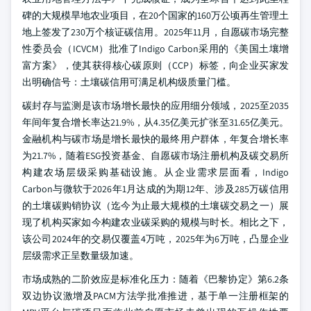
碑的大规模旱地农业项目，在20个国家的160万公顷再生管理土
地上签发了230万个核证碳信用。2025年11月，自愿碳市场完整
性委员会（ICVCM）批准了Indigo Carbon采用的《美国土壤增
富方案》，使其获得核心碳原则（CCP）标签，向企业买家发
出明确信号：土壤碳信用可满足机构级质量门槛。
碳封存与监测是该市场增长最快的应用细分领域，2025至2035
年间年复合增长率达21.9%，从4.35亿美元扩张至31.65亿美元。
金融机构与碳市场是增长最快的最终用户群体，年复合增长率
为21.7%，随着ESG投资基金、自愿碳市场注册机构及碳交易所
构建农场层级采购基础设施。从企业需求层面看，Indigo
Carbon与微软于2026年1月达成的为期12年、涉及285万碳信用
的土壤碳购销协议（迄今为止最大规模的土壤碳交易之一）展
现了机构买家如今构建农业碳采购的规模与时长。相比之下，
该公司2024年的交易仅覆盖4万吨，2025年为6万吨，凸显企业
层级需求正呈数量级加速。
市场成熟的二阶效应是标准化压力：随着《巴黎协定》第6.2条
双边协议激增及PACM方法学批准推进，基于单一注册框架的