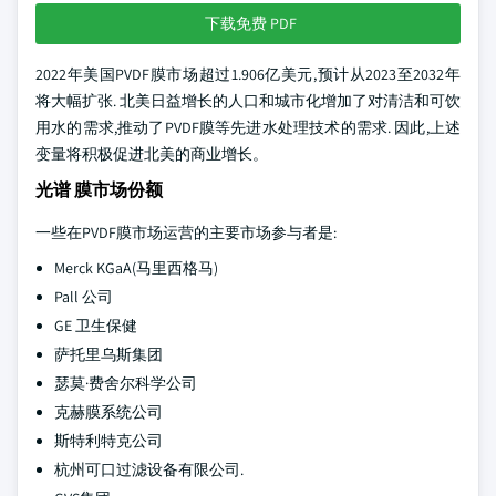
下载免费 PDF
2022年美国PVDF膜市场超过1.906亿美元,预计从2023至2032年
将大幅扩张. 北美日益增长的人口和城市化增加了对清洁和可饮
用水的需求,推动了PVDF膜等先进水处理技术的需求. 因此,上述
变量将积极促进北美的商业增长。
光谱 膜市场份额
一些在PVDF膜市场运营的主要市场参与者是:
Merck KGaA(马里西格马)
Pall 公司
GE 卫生保健
萨托里乌斯集团
瑟莫·费舍尔科学公司
克赫膜系统公司
斯特利特克公司
杭州可口过滤设备有限公司.