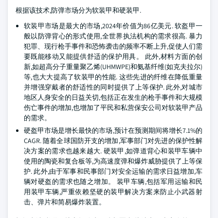
根据该技术,防弹市场分为软装甲和硬装甲.
软装甲市场是最大的市场,2024年价值为86亿美元. 软盔甲一
般以防弹背心的形式使用,全世界执法机构的需求很高. 暴力
犯罪、现行枪手事件和恐怖袭击的频率不断上升,促使人们需
要既能移动又能提供舒适的保护用具。 此外,材料方面的创
新,如超高分子重量聚乙烯(UHMWPE)和氨基纤维(如克夫拉尔)
等,也大大提高了软装甲的性能. 这些先进的纤维在降低重量
并增强穿戴者的舒适性的同时提供了上等保护. 此外,对城市
地区人身安全的日益关切,包括正在发生的枪手事件和大规模
伤亡事件的增加,也增加了平民和私营保安公司对软装甲产品
的需求。
硬盔甲市场是增长最快的市场,预计在预测期间将增长7.1%的
CAGR. 随着全球国防开支的增加,军事部门对先进的保护性解
决方案的需求也越来越大. 硬装甲,如弹道背心和装甲车辆中
使用的陶瓷和复合板等,为高速度弹和爆炸威胁提供了上等保
护. 此外,由于军事和民事部门对安全运输的需求日益增加,车
辆对硬盔的需求也随之增加。 装甲车辆,包括军用运输和民
用装甲车辆,严重依赖坚硬的装甲解决方案来防止小武器射
击、弹片和简易爆炸装置。