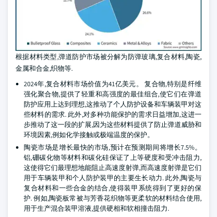
根据材料类型,弹道防护市场被分解为防弹玻璃,复合材料,陶瓷,
金属和合金,织物等.
2024年,复合材料市场价值为41亿美元。 复合物,特别是纤维
强化聚合物,提供了轻重和高强度的最佳组合,使它们在弹道
防护应用上达到理想,这推动了个人防护设备和车辆装甲对这
些材料的需求. 此外,对多种功能保护的需求日益增加,这进一
步推动了这一段的扩展,因为这些材料提供了防止弹道威胁和
环境因素,例如化学接触或极端温度的保护。
陶瓷市场是增长最快的市场,预计在预测期间将增长7.5%。
铝,硼碳化物等材料和碳化硅保证了上等硬度和受冲击阻力,
这使得它们最理想地能阻止高速度射弹,而高速度射弹是它们
用于车辆装甲和个人防护装甲的主要生长动力. 此外,陶瓷与
复合材料和一些合金的结合,使得装甲系统得到了更好的保
护. 例如,陶瓷板常被与芳香花织物等更柔软的材料结合使用,
用于生产混合装甲溶液,提供硬相和软相撞击阻力.