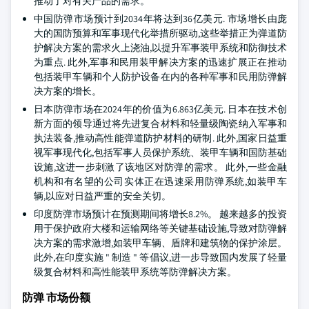
推动了对有关产品的需求。
中国防弹市场预计到2034年将达到36亿美元. 市场增长由庞
大的国防预算和军事现代化举措所驱动,这些举措正为弹道防
护解决方案的需求火上浇油,以提升军事装甲系统和防御技术
为重点. 此外,军事和民用装甲解决方案的迅速扩展正在推动
包括装甲车辆和个人防护设备在内的各种军事和民用防弹解
决方案的增长。
日本防弹市场在2024年的价值为6.863亿美元. 日本在技术创
新方面的领导通过将先进复合材料和轻量级陶瓷纳入军事和
执法装备,推动高性能弹道防护材料的研制. 此外,国家日益重
视军事现代化,包括军事人员保护系统、装甲车辆和国防基础
设施,这进一步刺激了该地区对防弹的需求。 此外,一些金融
机构和有名望的公司实体正在迅速采用防弹系统,如装甲车
辆,以应对日益严重的安全关切。
印度防弹市场预计在预测期间将增长8.2%。 越来越多的投资
用于保护政府大楼和运输网络等关键基础设施,导致对防弹解
决方案的需求激增,如装甲车辆、盾牌和建筑物的保护涂层。
此外,在印度实施 " 制造 " 等倡议,进一步导致国内发展了轻量
级复合材料和高性能装甲系统等防弹解决方案。
防弹 市场份额