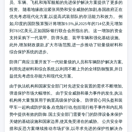
员、车辆、飞机和海军舰船的先进保护解决方案提供了更多的
投资。 随着地缘政治紧张局势和安全威胁的加剧,各国政府正在
优先考虑现代化方案,以提高武装部队的存活能力和效力。 例
如,印度的国防预算预计将增加9.5%,从2025年的714亿美元增加
到783亿美元,正如国际银行联合会所指出的。 这一增加的资金
支持采购下一代装甲、防弹头盔、装甲车辆和强化基础设施。
此外,增加财政拨款,扩大市场范围,进一步推动了轻量级材料和
综合保护系统的进步。
防弹厂商应注重开发下一代轻量级的人员和车辆防护解决方案,
利用先进材料和综合系统,以利用不断上升的全球防御预算,并日
益优先考虑生存能力和现代化方案。
由于执法机构和国家安全部门对先进安全装置的需求不断增加,
弹道保护市场大幅增长。 由于安全威胁和暴力事件的发生,执法
机构将大量预算用于购置高级保护设备。 防弹背心同头盔和装
甲车一起构成防护装备,在危险行动,包括现行枪手事件和内乱局
势中提供有效的防御. 国土安全部门需要专门的防弹设备来保护
关键的基础设施和国家边界,使其免受潜在的威胁。 公共安全举
措和反恐方案继续推动市场扩张,以寻求先进的保护性解决办