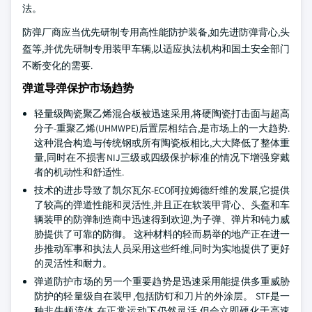
法。
防弹厂商应当优先研制专用高性能防护装备,如先进防弹背心,头
盔等,并优先研制专用装甲车辆,以适应执法机构和国土安全部门
不断变化的需要.
弹道导弹保护市场趋势
轻量级陶瓷聚乙烯混合板被迅速采用,将硬陶瓷打击面与超高
分子-重聚乙烯(UHMWPE)后置层相结合,是市场上的一大趋势.
这种混合构造与传统钢或所有陶瓷板相比,大大降低了整体重
量,同时在不损害NIJ三级或四级保护标准的情况下增强穿戴
者的机动性和舒适性.
技术的进步导致了凯尔瓦尔-ECO阿拉姆德纤维的发展,它提供
了较高的弹道性能和灵活性,并且正在软装甲背心、头盔和车
辆装甲的防弹制造商中迅速得到欢迎,为子弹、弹片和钝力威
胁提供了可靠的防御。 这种材料的轻而易举的地产正在进一
步推动军事和执法人员采用这些纤维,同时为实地提供了更好
的灵活性和耐力。
弹道防护市场的另一个重要趋势是迅速采用能提供多重威胁
防护的轻量级自在装甲,包括防钉和刀片的外涂层。 STF是一
种非牛顿流体,在正常运动下仍然灵活,但会立即硬化于高速