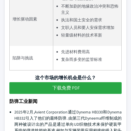
不断加剧的地缘政治冲突和恐怖
主义
增长驱动因素
执法和国土安全的需求
文职人员和要人安保需求增加
轻量级材料的技术革新
先进材料费用高
陷阱与挑战
复杂而多变的监管标准
这个市场的增长机会是什么？
下载免费 PDF
防弹工业新闻
2025年2月,Avient Corporation通过Dynema HB330和Dynema
HB332引入了他们的最终防弹. 由第三代Dyneema纤维制成的
两种被设计出的产品是通过单向UD织物技术来保护硬装甲
系统的弹道性能的基准,例如与车辆装甲应用相接的插入和头