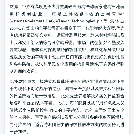
防弹工业具有高度竞争力并支离破碎,既有全球玩家,也有当地玩
家和初创企业。 市场上排名前3名的公司有BAE
Systems,Rheinmetall AG,和Avon Technologies plc等,集体占
20.4%. 市场上的主要公司正在投资于下一代防弹解决方案,优先
考虑超轻量级复合材料、适应性装甲技术、纳米材料增强以及
士兵和安全部队的综合可穿戴系统。 市场上的创新,如石墨浸入
弹道织物、能够实时探测威胁的智能装甲、模块化车身装甲系
统以及灵活的车辆装甲包,由于它们有能力提供更好的保护性能
和各种防御、执法和平民安全应用的操作灵活性,正在迅速得到
制造商的欢迎。
此外,对轻量级、模块式和多威胁保护的需求将迅速增加,这还由
于向现代不对称战争的过渡、城市安全挑战以及维持和平部队
的日益部署而进一步推动。 此外,先进弹道解决方案的日益整合
是各种平台,如战术车辆、飞机、海军舰艇以及军用和急救人员
便携式个人防护设备(PPE)的主要趋势。 此外,由于对国土安全
的个人保护、重要资产保护以及要人安保服务的投资不断增加,
向可扩展的、适合特派团需要的保护性解决方案的转变得到进
一步加强。