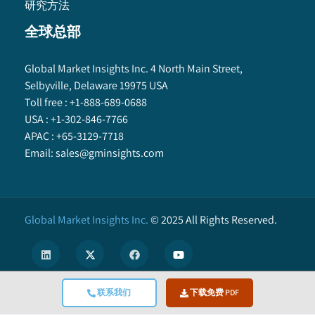
研究方法
全球总部
Global Market Insights Inc. 4 North Main Street,
Selbyville, Delaware 19975 USA
Toll free :
+1-888-689-0688
USA :
+1-302-846-7766
APAC :
+65-3129-7718
Email:
sales@gminsights.com
Global Market Insights Inc.
©
2025
All Rights Reserved.
联系我们
下载免费 PDF
X
We use cookies to enhance user experience. (
Privacy Policy
)