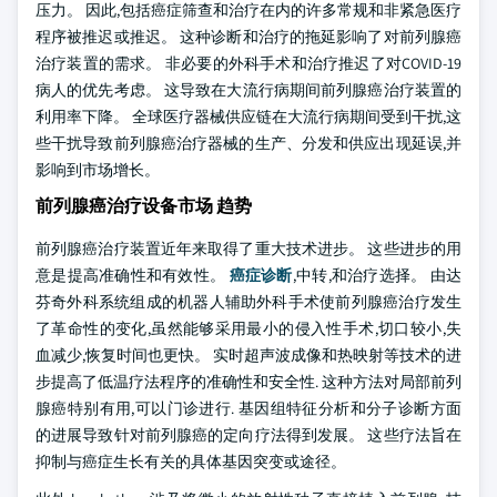
压力。 因此,包括癌症筛查和治疗在内的许多常规和非紧急医疗
程序被推迟或推迟。 这种诊断和治疗的拖延影响了对前列腺癌
治疗装置的需求。 非必要的外科手术和治疗推迟了对COVID-19
病人的优先考虑。 这导致在大流行病期间前列腺癌治疗装置的
利用率下降。 全球医疗器械供应链在大流行病期间受到干扰,这
些干扰导致前列腺癌治疗器械的生产、分发和供应出现延误,并
影响到市场增长。
前列腺癌治疗设备市场 趋势
前列腺癌治疗装置近年来取得了重大技术进步。 这些进步的用
意是提高准确性和有效性。
癌症诊断
,中转,和治疗选择。 由达
芬奇外科系统组成的机器人辅助外科手术使前列腺癌治疗发生
了革命性的变化,虽然能够采用最小的侵入性手术,切口较小,失
血减少,恢复时间也更快。 实时超声波成像和热映射等技术的进
步提高了低温疗法程序的准确性和安全性. 这种方法对局部前列
腺癌特别有用,可以门诊进行. 基因组特征分析和分子诊断方面
的进展导致针对前列腺癌的定向疗法得到发展。 这些疗法旨在
抑制与癌症生长有关的具体基因突变或途径。