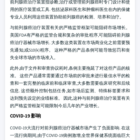
前列腺癌治疗装置指诊断,治疗或管理前列腺癌时专门设计和使
用的医疗装置或工具. 包括泌尿科医生和肿瘤科医生在内的保健
专业人员利用这些装置协助前列腺癌的检测、培养和治疗。
与前列腺癌治疗装置有关的严格监管框架可能阻碍市场增长。
美国FDA有严格的监管合规和复杂的审批程序,可能阻碍前列腺
癌治疗器械市场增长. 大多数这类装置在市场商业化之前需要预
先通知,或510(k)程序。 这种严格的产品条例可能导致惩罚和丧
失全球市场的市场准入。
此外,由于文件和审查协议耗时,条例主要拖延了对这些产品的核
准。 这些产品通常需要通过市场前的审批来进行最佳水平的检
查和一套完整的临床前和临床审查,大多数需要临床研究和后续
信息. 这些额外控制包括任务,如市场后监测、特殊标签要求和
达到预先设定的业绩标准。 因此,这种与前列腺癌治疗装置有关
的严格监管框架可能限制今后几年的产业增长。
COVID-19 影响
COVID-19大流行对前列腺癌治疗器械市场产生了负面影响. 在这
一流行病期间,由于COVID-19病例激增,全世界保健系统面临巨大