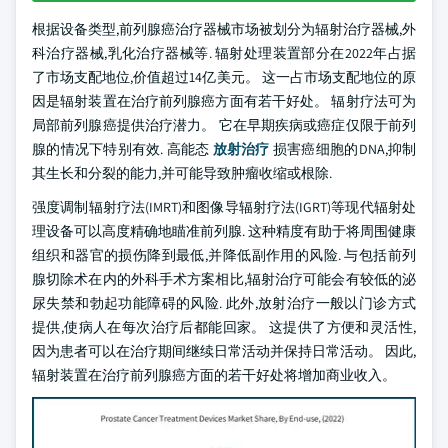
根据设备类型,前列腺癌治疗器械市场被划分为辐射治疗器械,外
科治疗器械,乳化治疗器械等. 辐射处理装置部分在2022年占据
了市场支配地位,价值超过14亿美元。 这一占市场支配地位的原
因是辐射装置在治疗前列腺癌方面有若干好处。 辐射疗法可为
局部前列腺癌提供治疗潜力。 它在早期疾病或癌症仅限于前列
腺的情况下特别有效. 高能态
放射治疗
损害癌细胞的DNA,抑制
其生长和分裂的能力,并可能导致肿瘤收缩或根除.
强度调制辐射疗法(IMRT)和图像导辐射疗法(IGRT)等现代辐射处
理设备可以高度精确地瞄准前列腺. 这种精度有助于将周围健康
组织和器官的损伤降到最低,并降低副作用的风险. 与包括前列
腺切除术在内的外科手术方案相比,辐射治疗可能会有较低的泌
尿失禁和勃起功能障碍的风险. 此外,放射治疗一般以门诊方式
提供,使病人在每次治疗后都能回家。 这提供了方便和灵活性,
因为患者可以在治疗期间继续日常活动并保持日常活动。 因此,
辐射装置在治疗前列腺癌方面的若干好处将增加商业收入。