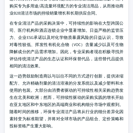
购买专为多用途/高流量环境配方的专业清洁用品，从而推动商
业B2B清洁市场的持续销量增长和长期供应合同。
在专业清洁产品的采购决策中，可持续性的影响在大型跨国公
司、医疗机构和酒店连锁企业中显著增加。日益严格的监管压
力、企业ESG承诺以及对化学物质暴露风险的日益认识，导致
对毒性较低、挥发性有机化合物（VOC）含量减少以及可生物
降解成分的产品需求增加。因此，专业采购者现在积极寻找并
评估传统清洁产品的生态认证和环保替代品，这些替代品提供
相同的清洁效果。
这一趋势鼓励制造商以与以往不同的方式进行创新，提供浓缩
配方、允许精确剂量的清洁溶液的分发系统以及减少塑料和水
使用的包装。大部分由消费者驱动的可持续性相关采购趋势发
生在北美和欧洲；然而，可持续性驱动的采购实践的增长开始
在亚太地区和中东地区的高端商业和机构细分市场中观察到。
随着时间的推移，环保专业清洁产品将从行业的细分差异化因
素转变为标准期望，并将对全球市场的产品组合、定价策略和
投标资格产生重大影响。