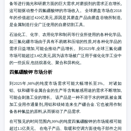
备等进行抛光和研磨方面的巨大需求,对磨损剂的需求正在增长,
这可能驱动整个四氟硼酸钾的市场收入。 全球磨盘市场在2018
年的价值超过420亿美元,原因是其磨盘产品由磨盘谷物所制造,
是金属制造行业广泛使用的自磨切割工具。
石油化工、化学、农用化学和制药等行业所使用的各种化学品,
如三氟化硼市场由于具有不易燃和压缩的性质,对各种化学品的
需求日益增加,可能会推动产品增长。 到2025年,全球三氟化硼
市场可能超过3.4亿美元,因为该市场被广泛用于催化化学工业中
的一些反应,包括烷基化、聚合和异构化。
四氟硼酸钾 市场分析
到2025年,98%的纯度市场需求可能大幅增长至3%。 对诸如
铝、钛和硼等金属合金的生产等含氧敏感用途的需求不断增加,
可能会刺激工业的增长。 该产品是一种不溶于水的钾源,被金属
加工业用作通量剂,用铝和镁铸造来生产硼合金. 它也被用作制
备各种氟盐的原料,从而驱动了产品需求.
在可预见的时间范围内,99%的纯度四氟硼酸钾的市场规模可能
超过1.1亿美元。 在电子产品、取暖和空调方面使电子部件之间