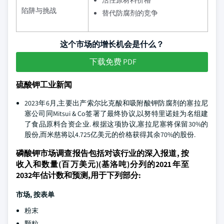
活性原材料价格
陷阱与挑战
替代防腐剂的竞争
这个市场的增长机会是什么？
下载免费 PDF
硫酸钾工业新闻
2023年6月,主要出产索尔比克酸和吸附酸钾防腐剂的塞拉尼
塞公司同Mitsui & Co签署了最终协议,以努特里诺娃为名组建
了食品原料合资企业. 根据这项协议,塞拉尼塞将保留30%的
股份,而米慈将以4.725亿美元的价格获得其余70%的股份.
磷酸钾市场调查报告包括对该行业的深入报道, 按
收入和数量(百万美元)(基洛吨)分列的2021年至
2032年估计数和预测,用于下列部分:
市场,
按表单
粉末
颗粒