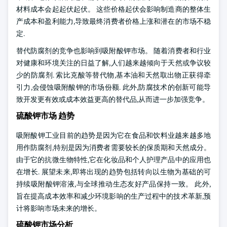
材料成本会起起伏起伏。 这些价格起伏会影响制造商的整体生
产成本和盈利能力,导致最终消费者价格上涨和潜在的市场不稳
定.
替代防腐剂的竞争也影响到吸附酸钾市场。 随着消费者和行业
对健康和环境关注的日益了解,人们越来越倾向于天然或争议较
少的防腐剂. 索比克酸等替代物,基本油和天然取出物正获得牵
引力,会侵蚀吸附酸钾的市场份额. 此外,防腐技术的创新可能导
致开发更有效或成本效益更高的替代品,从而进一步加强竞争。
硫酸钾市场 趋势
吸附酸钾工业目前的趋势是因为它在食品和饮料业越来越多地
用作防腐剂,特别是因为消费者需要较长的保质期和天然成分。
由于它的抗微生物特性,它在化妆品和个人护理产品中的应用也
在增长. 展望未来,即将出现的趋势包括转向以生物为基础的可
持续吸附酸钾溶液,与全球推动生态友好产品保持一致。 此外,
旨在提高成本效率和减少环境影响的生产过程中的技术革新,预
计将影响市场未来的增长。
硫酸钾市场分析