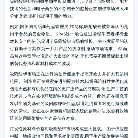
吸附酸钾会抑制微生物生长,从而进一步促进了市场增长。 配方
技术的创新和电子商务的不断增长的趋势正在增强市场准入和
分销,为市场扩张提供了新的动力。
例如,据美国食品和药品管理局(FDA)称,吸附酸钾被普遍认为是
用于食品的安全物质。 GRAS这一地位通过增强消费者和行业
对其安全的信心,促进了吸附酸钾市场的增长。 林业发展局的认
可有助于将其作为一系列产品的防腐剂,推动市场需求。 然而,
虽然这种监管批准是扩大市场的基础,但也需要不断警惕新出现
的替代办法和原材料成本的波动。
吸附酸钾市场正在进行的创新侧重于提高其效力并扩大其适用
范围。 制造商正在探索先进的配方技术,以提高溶解性并优化其
包括天然和有机食品在内的更广泛产品的防腐功能. 生产工艺的
技术进步旨在减少环境影响和提高成本效益。 此外,正在研究开
发以生物为基础的吸附酸钾替代品,以满足消费者对更可持续成
分的需求。 还正在探索包装和运载系统的创新办法,以更有效地
延长使用吸附酸钾的产品储存寿命。
挥发性原材料价格对吸附酸钾市场构成重大挑战。 由于供应链
中断、地缘政治问题和需求变化等因素,用于生产吸附酸钾的原