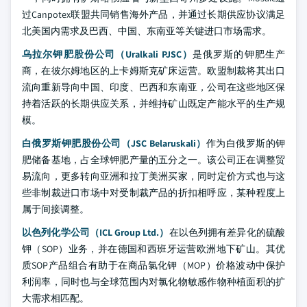
过Canpotex联盟共同销售海外产品，并通过长期供应协议满足
北美国内需求及巴西、中国、东南亚等关键进口市场需求。
乌拉尔钾肥股份公司（Uralkali PJSC）
是俄罗斯的钾肥生产
商，在彼尔姆地区的上卡姆斯克矿床运营。欧盟制裁将其出口
流向重新导向中国、印度、巴西和东南亚，公司在这些地区保
持着活跃的长期供应关系，并维持矿山既定产能水平的生产规
模。
白俄罗斯钾肥股份公司（JSC Belaruskali）
作为白俄罗斯的钾
肥储备基地，占全球钾肥产量的五分之一。该公司正在调整贸
易流向，更多转向亚洲和拉丁美洲买家，同时定价方式也与这
些非制裁进口市场中对受制裁产品的折扣相呼应，某种程度上
属于间接调整。
以色列化学公司（ICL Group Ltd.）
在以色列拥有差异化的硫酸
钾（SOP）业务，并在德国和西班牙运营欧洲地下矿山。其优
质SOP产品组合有助于在商品氯化钾（MOP）价格波动中保护
利润率，同时也与全球范围内对氯化物敏感作物种植面积的扩
大需求相匹配。