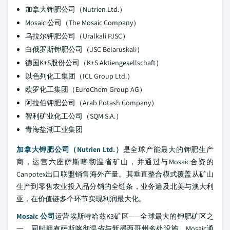
加拿大钾肥公司（Nutrien Ltd.）
Mosaic 公司（The Mosaic Company）
乌拉尔钾肥公司（Uralkali PJSC）
白俄罗斯钾肥公司（JSC Belaruskali）
德国K+S股份公司（K+S Aktiengesellschaft）
以色列化工集团（ICL Group Ltd.）
欧罗化工集团（EuroChem Group AG）
阿拉伯钾肥公司（Arab Potash Company）
智利矿业化工公司（SQM S.A.）
青海盐湖工业集团
加拿大钾肥公司（Nutrien Ltd.）
是全球产能最大的钾肥生产
商，运营六座萨斯喀彻温省矿山，并通过与Mosaic合资的
Canpotex出口联盟销售海外产量。其垂直整合模式覆盖从矿山
生产到零售农业投入品分销的全链条，业务遍及北美与澳大利
亚，在价值链多个环节实现利润最大化。
Mosaic 公司
运营埃斯特哈兹K3矿区——全球最大的钾肥矿区之
一，同时拥有萨斯喀彻温省与新墨西哥州多处设施。Mosaic通