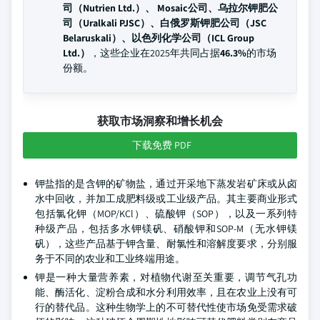
司（Nutrien Ltd.）、 Mosaic公司、乌拉尔钾肥公
司（Uralkali PJSC）、白俄罗斯钾肥公司（JSC
Belaruskali）、以色列化学公司（ICL Group
Ltd.）
，这些企业在2025年共同占据
46.3%
的市场
份额。
获取市场洞察和增长机会
下载免费 PDF
钾盐指的是含钾的矿物盐，通过开采地下蒸发岩矿床或从卤
水中回收，并加工成肥料级或工业级产品。其主要商业形式
包括氯化钾（MOP/KCl）、硫酸钾（SOP），以及一系列特
种级产品，包括多水钾镁矾、硝酸钾和SOP-M（无水钾镁
矾），这些产品基于钾含量、耐氯性和溶解度要求，分别服
务于不同的农业和工业终端用途。
钾是一种大量营养素，对植物代谢至关重要，调节气孔功
能、酶活化、淀粉合成和水分利用效率，且在农业上没有可
行的替代品。这种生物学上的不可替代性使市场免受需求破