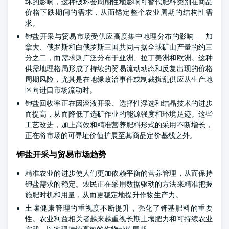
坏的影响，这种破坏会周期性地影响可替代肥料类别在商品
价格下跌期间的需求，从而锚定整个农业周期的结构性需
求。
钾盐开采与贸易市场受供应高度集中地理分布的影响——加
拿大、俄罗斯和白俄罗斯三国共同占据全球矿山产量的约三
分之二，而需求则广泛分布于亚洲、拉丁美洲和欧洲。这种
供需地理格局形成了持续的贸易流动动态和反复出现的价格
周期风险，尤其是在地缘政治事件或制裁扰乱供应从生产地
区向进口市场流动时。
钾盐回收率正在因溶液开采、选择性浮选和结晶技术的进步
而提高，从而降低了选矿作业的能源强度和环境足迹。这些
工艺改进，加上高效和精准营养肥料形式的采用不断增长，
正在将市场的可寻址价值扩展至其商品定价基线之外。
钾盐开采与贸易市场趋势
精准农业的进步使人们更加依赖平衡的营养管理，从而保持
钾盐需求的稳定。农民正在采用数据驱动的方法来精准把握
施肥时机和用量，从而更稳定地提升作物生产力。
土壤健康管理的重视度不断提升，强化了钾基肥料的重要
性。农业利益相关者越来越重视长期土壤肥力和可持续农业