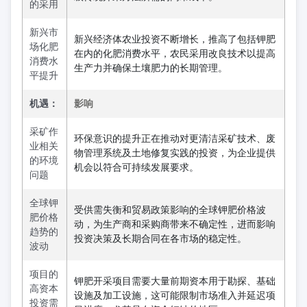
的采用
新兴市
新兴经济体农业投资不断增长，推高了包括钾肥
场化肥
在内的化肥消费水平，农民采用改良技术以提高
消费水
生产力并确保土壤肥力的长期管理。
平提升
机遇：
影响
采矿作
环保意识的提升正在推动对更清洁采矿技术、废
业相关
物管理系统及土地修复实践的投资，为企业提供
的环境
机会以符合可持续发展要求。
问题
全球钾
受供需失衡和贸易政策影响的全球钾肥价格波
肥价格
动，为生产商和采购商带来不确定性，进而影响
趋势的
投资决策及长期合同在各市场的稳定性。
波动
项目的
钾肥开采项目需要大量前期资本用于勘探、基础
高资本
设施及加工设施，这可能限制市场准入并延迟项
投资需