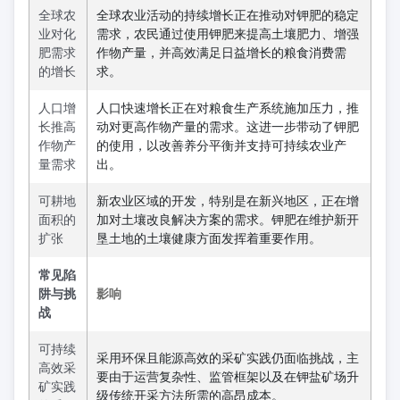
全球农
全球农业活动的持续增长正在推动对钾肥的稳定
业对化
需求，农民通过使用钾肥来提高土壤肥力、增强
肥需求
作物产量，并高效满足日益增长的粮食消费需
的增长
求。
人口增
人口快速增长正在对粮食生产系统施加压力，推
长推高
动对更高作物产量的需求。这进一步带动了钾肥
作物产
的使用，以改善养分平衡并支持可持续农业产
量需求
出。
可耕地
新农业区域的开发，特别是在新兴地区，正在增
面积的
加对土壤改良解决方案的需求。钾肥在维护新开
扩张
垦土地的土壤健康方面发挥着重要作用。
常见陷
阱与挑
影响
战
可持续
采用环保且能源高效的采矿实践仍面临挑战，主
高效采
要由于运营复杂性、监管框架以及在钾盐矿场升
矿实践
级传统开采方法所需的高昂成本。