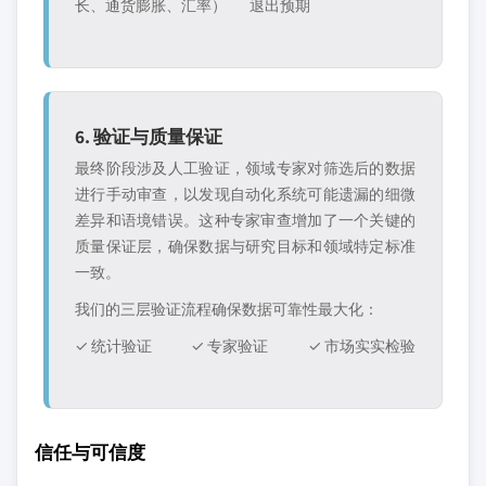
长、通货膨胀、汇率）
退出预期
6. 验证与质量保证
最终阶段涉及人工验证，领域专家对筛选后的数据
进行手动审查，以发现自动化系统可能遗漏的细微
差异和语境错误。这种专家审查增加了一个关键的
质量保证层，确保数据与研究目标和领域特定标准
一致。
我们的三层验证流程确保数据可靠性最大化：
✓ 统计验证
✓ 专家验证
✓ 市场实实检验
信任与可信度