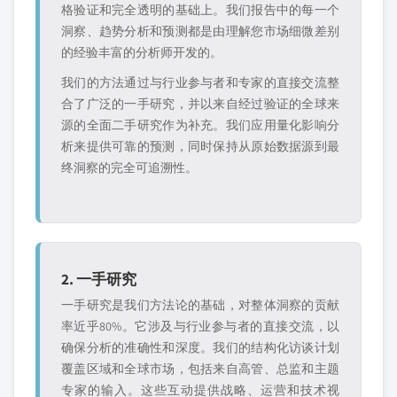
格验证和完全透明的基础上。我们报告中的每一个
洞察、趋势分析和预测都是由理解您市场细微差别
的经验丰富的分析师开发的。
我们的方法通过与行业参与者和专家的直接交流整
合了广泛的一手研究，并以来自经过验证的全球来
源的全面二手研究作为补充。我们应用量化影响分
析来提供可靠的预测，同时保持从原始数据源到最
终洞察的完全可追溯性。
2. 一手研究
一手研究是我们方法论的基础，对整体洞察的贡献
率近乎80%。它涉及与行业参与者的直接交流，以
确保分析的准确性和深度。我们的结构化访谈计划
覆盖区域和全球市场，包括来自高管、总监和主题
专家的输入。这些互动提供战略、运营和技术视