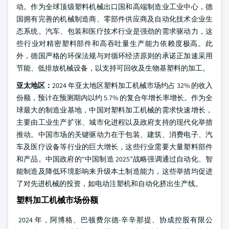
动。作为全球顶级塑料机械出口国和高端制造业工业中心，德
国拥有完善的机械制造商、零部件供应商及自动化技术企业生
态系统。汽车、包装和医疗技术行业是强劲的需求驱动力，这
些行业对精密塑料部件和高吞吐量生产能力依赖度极高。此
外，德国严格的环保法规与对循环经济原则的承诺正加速采用
节能、低排放机械设备，以支持可回收及生物基塑料的加工。
亚太地区：
2024 年亚太地区塑料加工机械市场约占 32% 的收入
份额，预计在预测期内以约 5.7% 的复合年增长率增长。作为全
球最大的制造业基地，中国对塑料加工机械的需求快速增长，
主要由工业生产扩张、城市化进程以及政府支持的现代化举措
推动。中国市场的关键驱动力在于包装、建筑、消费电子、汽
车及医疗设备等行业的巨大增长，这些行业需要大量塑料部件
和产品。中国政府的“中国制造 2025”战略强调通过自动化、智
能制造及降低环境影响来升级本土制造能力，这些举措均促进
了对先进机械的投资，如电动注塑机和自动化挤出生产线。
塑料加工机械市场份额
2024 年，阿博格、巴顿费尔德-辛辛那提、协成控股有限公