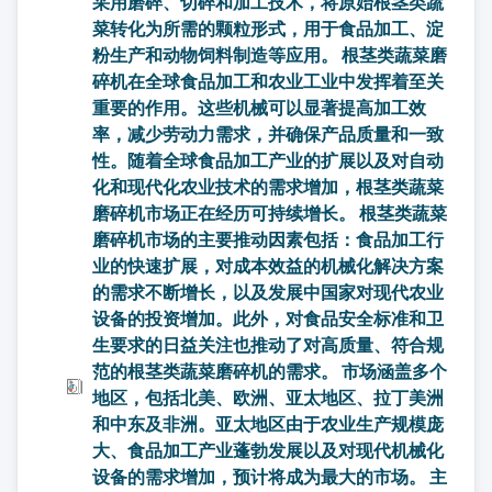
采用磨碎、切碎和加工技术，将原始根茎类蔬
菜转化为所需的颗粒形式，用于食品加工、淀
粉生产和动物饲料制造等应用。 根茎类蔬菜磨
碎机在全球食品加工和农业工业中发挥着至关
重要的作用。这些机械可以显著提高加工效
率，减少劳动力需求，并确保产品质量和一致
性。随着全球食品加工产业的扩展以及对自动
化和现代化农业技术的需求增加，根茎类蔬菜
磨碎机市场正在经历可持续增长。 根茎类蔬菜
磨碎机市场的主要推动因素包括：食品加工行
业的快速扩展，对成本效益的机械化解决方案
的需求不断增长，以及发展中国家对现代农业
设备的投资增加。此外，对食品安全标准和卫
生要求的日益关注也推动了对高质量、符合规
范的根茎类蔬菜磨碎机的需求。 市场涵盖多个
地区，包括北美、欧洲、亚太地区、拉丁美洲
和中东及非洲。亚太地区由于农业生产规模庞
大、食品加工产业蓬勃发展以及对现代机械化
设备的需求增加，预计将成为最大的市场。 主