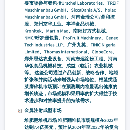
要市场参与者包括Urschel Laboratories、TREIF
Maschinenbau GmbH、SiccaDania A/S、holac
Maschinenbau GmbH、河南金瑞公司/鼎和控
股、郑州京华工业、丰祥食品机械、
Kronitek、Martin Maq、南阳好方式机械、
NMC/呼罗珊包装、ProFruit Machinery、Genex
Tech Industries LLP、广州九英、FINIC Nigeria
Limited、Thomas International、GlobeCore、
郑州思达农业设备、河南志远淀粉工程、河南
华饭食品机械科技、成益（临沂）农业机械
等。 这些公司通过产品创新、战略合作、地域
扩张和并购活动来增强其市场地位。根茎类蔬
菜磨碎机市场预计在预测期内将显现出健康的
增长轨迹，市场规模和采用率的扩大得益于技
术进步和对效率提升的持续需求。
金属注射成型市场
堆肥翻堆机市场 堆肥翻堆机市场规模在2023年
达到7.4亿美元，预计从2024年至2032年的复合