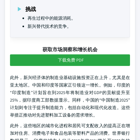
挑战
再生过程中的能源消耗。
新兴替代技术的竞争。
获取市场洞察和增长机会
下载免费 PDF
此外，新兴经济体的制造业基础设施投资正在上升，尤其是在
亚太地区。中国和印度等国家正引领这一增长。例如，印度的
“印度制造”计划旨在到2025年将制造业对GDP的贡献提升至
25%，据印度商工部数据显示。同样，中国的“中国制造2025”
计划则专注于提升制造能力，包括自动化和现代化改造。这些
举措正推动对先进塑料加工设备的需求增长。
此外，这些地区的城市化进程和居民可支配收入的提高正在增
加对住房、消费电子和食品包装等塑料产品的消费。世界银行