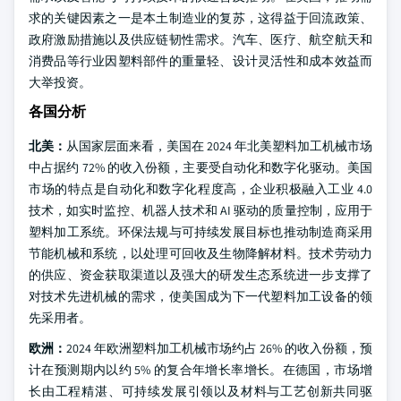
求的关键因素之一是本土制造业的复苏，这得益于回流政策、
政府激励措施以及供应链韧性需求。汽车、医疗、航空航天和
消费品等行业因塑料部件的重量轻、设计灵活性和成本效益而
大举投资。
各国分析
北美：
从国家层面来看，美国在 2024 年北美塑料加工机械市场
中占据约 72% 的收入份额，主要受自动化和数字化驱动。美国
市场的特点是自动化和数字化程度高，企业积极融入工业 4.0
技术，如实时监控、机器人技术和 AI 驱动的质量控制，应用于
塑料加工系统。环保法规与可持续发展目标也推动制造商采用
节能机械和系统，以处理可回收及生物降解材料。技术劳动力
的供应、资金获取渠道以及强大的研发生态系统进一步支撑了
对技术先进机械的需求，使美国成为下一代塑料加工设备的领
先采用者。
欧洲：
2024 年欧洲塑料加工机械市场约占 26% 的收入份额，预
计在预测期内以约 5% 的复合年增长率增长。在德国，市场增
长由工程精湛、可持续发展引领以及材料与工艺创新共同驱