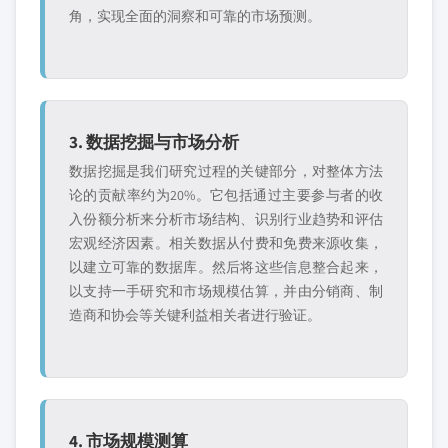
角，实现全面的洞察和可靠的市场预测。
3. 数据挖掘与市场分析
数据挖掘是我们研究过程的关键部分，对整体方法
论的贡献率约为20%。它包括通过主要参与者的收
入份额分析来分析市场结构、识别行业趋势和评估
宏观经济因素。相关数据从付费和免费来源收集，
以建立可靠的数据库。然后将这些信息整合起来，
以支持一手研究和市场规模估算，并由分销商、制
造商和协会等关键利益相关者进行验证。
4. 市场规模测算