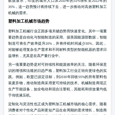
数据显示，印度的城市人口从2010年的31%增长至2022年的
35%，这一趋势预计将持续下去，进一步推动对高效塑料加工
机械的需求。
塑料加工机械市场趋势
塑料加工机械行业正因多项关键趋势而快速变化。其中一项重
要趋势是自动化与智能制造的采用。据美国能源部数据，智能
制造可将生产效率提升20%，并将停机时间减少30%。因此，
对能够处理复杂生产需求和不同材料类型的智能机器的需求日
益增长，尤其是在高产量行业中。
另一项重要趋势是对可持续性和能源效率的关注。随着环保意
识的增强和法规的日趋严格，塑料加工行业正转向更绿色的实
践。例如，欧盟已设定目标，到2030年回收55%的所有塑料包
装废弃物，推动制造商采用更可持续的技术。机械制造商现正
生产节能设备，如全电动和混合注塑机，其能耗和排放量均低
于传统液压机。
定制化与灵活性也正成为塑料加工机械市场的核心需求。随着
消费者对个性化产品和更短产品生命周期的需求增长，制造商