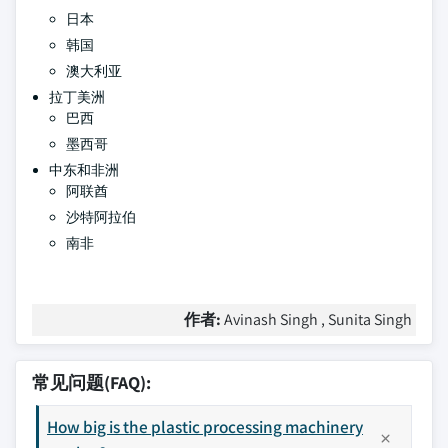
日本
韩国
澳大利亚
拉丁美洲
巴西
墨西哥
中东和非洲
阿联酋
沙特阿拉伯
南非
作者:
Avinash Singh , Sunita Singh
常见问题(FAQ):
How big is the plastic processing machinery