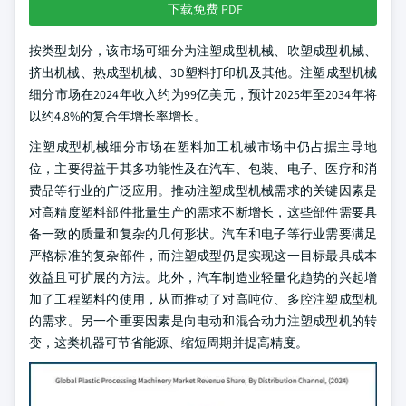
下载免费 PDF
按类型划分，该市场可细分为注塑成型机械、吹塑成型机械、
挤出机械、热成型机械、3D塑料打印机及其他。注塑成型机械
细分市场在2024年收入约为99亿美元，预计2025年至2034年将
以约4.8%的复合年增长率增长。
注塑成型机械细分市场在塑料加工机械市场中仍占据主导地
位，主要得益于其多功能性及在汽车、包装、电子、医疗和消
费品等行业的广泛应用。推动注塑成型机械需求的关键因素是
对高精度塑料部件批量生产的需求不断增长，这些部件需要具
备一致的质量和复杂的几何形状。汽车和电子等行业需要满足
严格标准的复杂部件，而注塑成型仍是实现这一目标最具成本
效益且可扩展的方法。此外，汽车制造业轻量化趋势的兴起增
加了工程塑料的使用，从而推动了对高吨位、多腔注塑成型机
的需求。另一个重要因素是向电动和混合动力注塑成型机的转
变，这类机器可节省能源、缩短周期并提高精度。