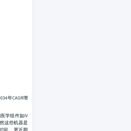
34年CAGR增
医学组件如IV
虽然这些机器是
时间。 更近期