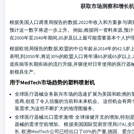
获取市场洞察和增长
根据美国人口调查局报告的数据,2022年收入和方案参与调查(
预计这一数字将进一步上升。 例如,根据同一资料来源,预计今后
在2000年至2040年期间,85岁及以上最可能需要基本个
根据欧统局报告的数据,欧盟的中位年龄从2014年的42.5岁上升到2
表明,到2050年,将近30%的欧盟人口将年满65岁或65
道疾病等长期疾病的流行升级,并驱使对日常使用的医疗器
射模具生产。
用于MedTech市场趋势的塑料喷射机
全球医疗器械业务新兴市场的迅速扩展为美国和欧洲的塑料
造商,创造了令人信服的当前和未来机会。 这些机会有两个方面
装需求,为这些不断扩大的地理图服务。
全球医疗器械出口需求激增: 全球保健开支的增加,特
器械的需求空前增加。 根据美国国际贸易管理局(ITA),全
长. 欧洲MedTech公司已经出口了60%的产量,德