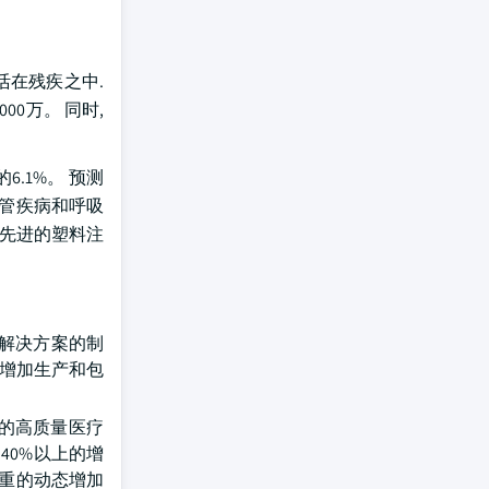
生活在残疾之中.
00万。 同时,
6.1%。 预测
血管疾病和呼吸
过先进的塑料注
装解决方案的制
s增加生产和包
起的高质量医疗
40%以上的增
沉重的动态增加