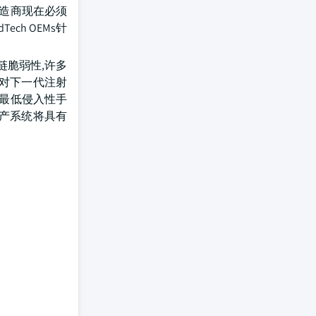
制造商现在必须
h OEMs针
链脆弱性,许多
加对下一代注射
和最低侵入性手
生产系统将具有