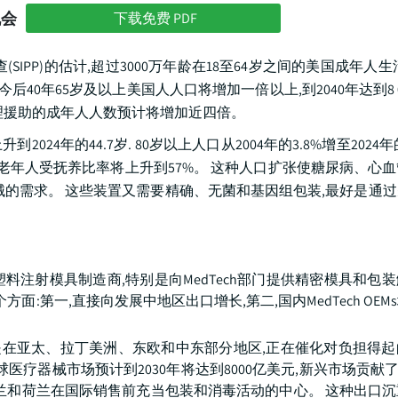
机会
下载免费 PDF
SIPP)的估计,超过3000万年龄在18至64岁之间的美国成年人
40年65岁及以上美国人人口将增加一倍以上,到2040年达到8 0
人护理援助的成年人人数预计将增加近四倍。
024年的44.7岁. 80岁以上人口从2004年的3.8%增至2024年的
岁以上,老年人受抚养比率将上升到57%。 这种人口扩张使糖尿病、心
械的需求。 这些装置又需要精确、无菌和基因组包装,最好是通
注射模具制造商,特别是向MedTech部门提供精密模具和包
:第一,直接向发展中地区出口增长,第二,国内MedTech OEM
别是在亚太、拉丁美洲、东欧和中东部分地区,正在催化对负担得
球医疗器械市场预计到2030年将达到8000亿美元,新兴市场贡献了
国、爱尔兰和荷兰在国际销售前充当包装和消毒活动的中心。 这种出口