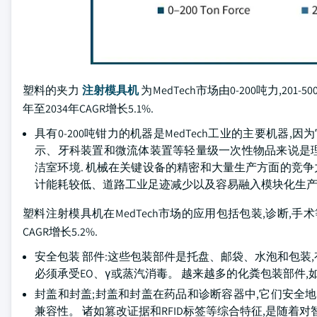
塑料的夹力
注射模具机
为MedTech市场由0-200吨力,201-
年至2034年CAGR增长5.1%.
具有0-200吨钳力的机器是MedTech工业的主要机
示、牙科装置和微流体装置等轻量级一次性物品来说是理
洁室环境. 机械在关键设备的精密和大量生产方面的竞争
计能耗较低、道路工业足迹减少以及容易融入模块化生产
塑料注射模具机在MedTech市场的应用包括包装,诊断,手术等.
CAGR增长5.2%.
安全包装 部件:这些包装部件是托盘、邮袋、水泡和包装
必须承受EO、γ或蒸汽消毒。 越来越多的化粪包装部件
封盖和封盖;封盖和封盖在药品和诊断容器中,它们安全
兼容性。 诸如篡改证据和RFID标签等综合特征,是随