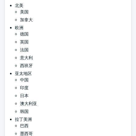
北美
美国
加拿大
欧洲
德国
英国
法国
意大利
西班牙
亚太地区
中国
印度
日本
澳大利亚
韩国
拉丁美洲
巴西
墨西哥