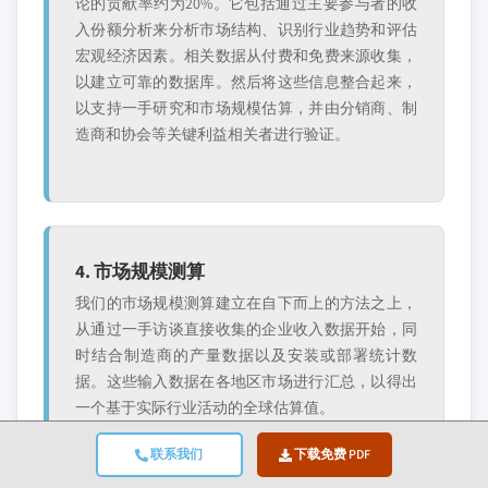
论的贡献率约为20%。它包括通过主要参与者的收
入份额分析来分析市场结构、识别行业趋势和评估
宏观经济因素。相关数据从付费和免费来源收集，
以建立可靠的数据库。然后将这些信息整合起来，
以支持一手研究和市场规模估算，并由分销商、制
造商和协会等关键利益相关者进行验证。
4. 市场规模测算
我们的市场规模测算建立在自下而上的方法之上，
从通过一手访谈直接收集的企业收入数据开始，同
时结合制造商的产量数据以及安装或部署统计数
据。这些输入数据在各地区市场进行汇总，以得出
一个基于实际行业活动的全球估算值。
联系我们
下载免费 PDF