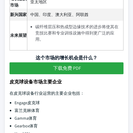
亚太地区
市场
新兴国家
中国、印度、澳大利亚、阿联酋
碳纤维层压和热成型边缘技术的进步将使其在
竞技比赛和专业训练设施中得到更广泛的应
未来展望
用。
这个市场的增长机会是什么？
下载免费 PDF
皮克球设备市场主要企业
在皮克球设备行业运营的主要企业包括：
Engage皮克球
富兰克林体育
Gamma体育
Gearbox体育