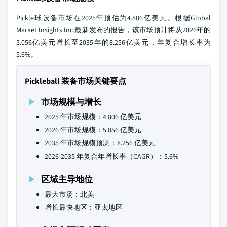
Pickle球设备市场在2025年预估为4.806亿美元。根据Global
Market Insights Inc.最新发布的报告，该市场预计将从2026年的
5.056亿美元增长至2035年的8.256亿美元，年复合增长率为
5.6%。
Pickleball 装备市场关键要点
市场规模与增长
2025 年市场规模：4.806 亿美元
2026 年市场规模：5.056 亿美元
2035 年市场规模预测：8.256 亿美元
2026-2035 年复合年增长率（CAGR）：5.6%
区域主导地位
最大市场：北美
增长最快地区：亚太地区