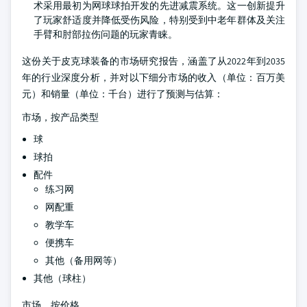
术采用最初为网球球拍开发的先进减震系统。这一创新提升
了玩家舒适度并降低受伤风险，特别受到中老年群体及关注
手臂和肘部拉伤问题的玩家青睐。
这份关于皮克球装备的市场研究报告，涵盖了从2022年到2035
年的行业深度分析，并对以下细分市场的收入（单位：百万美
元）和销量（单位：千台）进行了预测与估算：
市场，按产品类型
球
球拍
配件
练习网
网配重
教学车
便携车
其他（备用网等）
其他（球柱）
市场，按价格