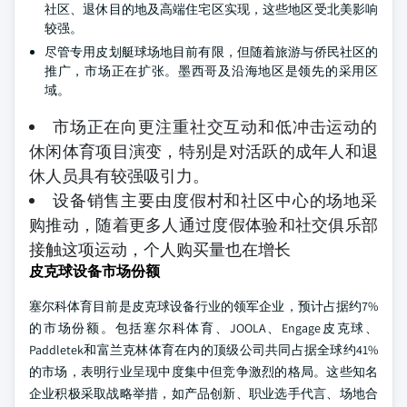
社区、退休目的地及高端住宅区实现，这些地区受北美影响
较强。
尽管专用皮划艇球场地目前有限，但随着旅游与侨民社区的
推广，市场正在扩张。墨西哥及沿海地区是领先的采用区
域。
市场正在向更注重社交互动和低冲击运动的
休闲体育项目演变，特别是对活跃的成年人和退
休人员具有较强吸引力。
设备销售主要由度假村和社区中心的场地采
购推动，随着更多人通过度假体验和社交俱乐部
接触这项运动，个人购买量也在增长
皮克球设备市场份额
塞尔科体育目前是皮克球设备行业的领军企业，预计占据约7%
的市场份额。包括塞尔科体育、JOOLA、Engage皮克球、
Paddletek和富兰克林体育在内的顶级公司共同占据全球约41%
的市场，表明行业呈现中度集中但竞争激烈的格局。这些知名
企业积极采取战略举措，如产品创新、职业选手代言、场地合