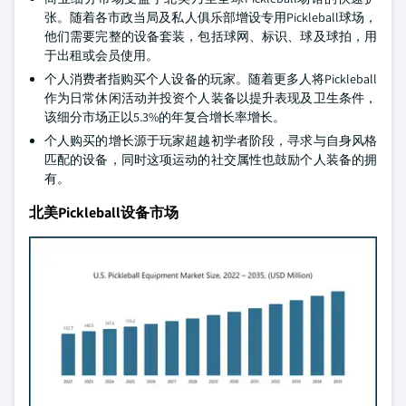
张。随着各市政当局及私人俱乐部增设专用Pickleball球场，
他们需要完整的设备套装，包括球网、标识、球及球拍，用
于出租或会员使用。
个人消费者指购买个人设备的玩家。随着更多人将Pickleball
作为日常休闲活动并投资个人装备以提升表现及卫生条件，
该细分市场正以5.3%的年复合增长率增长。
个人购买的增长源于玩家超越初学者阶段，寻求与自身风格
匹配的设备，同时这项运动的社交属性也鼓励个人装备的拥
有。
北美Pickleball设备市场