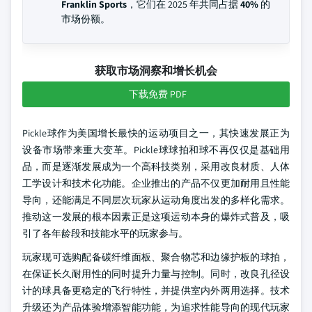
Franklin Sports
，它们在 2025 年共同占据
40%
的
市场份额。
获取市场洞察和增长机会
下载免费 PDF
Pickle球作为美国增长最快的运动项目之一，其快速发展正为
设备市场带来重大变革。Pickle球球拍和球不再仅仅是基础用
品，而是逐渐发展成为一个高科技类别，采用改良材质、人体
工学设计和技术化功能。企业推出的产品不仅更加耐用且性能
导向，还能满足不同层次玩家从运动角度出发的多样化需求。
推动这一发展的根本因素正是这项运动本身的爆炸式普及，吸
引了各年龄段和技能水平的玩家参与。
玩家现可选购配备碳纤维面板、聚合物芯和边缘护板的球拍，
在保证长久耐用性的同时提升力量与控制。同时，改良孔径设
计的球具备更稳定的飞行特性，并提供室内外两用选择。技术
升级还为产品体验增添智能功能，为追求性能导向的现代玩家