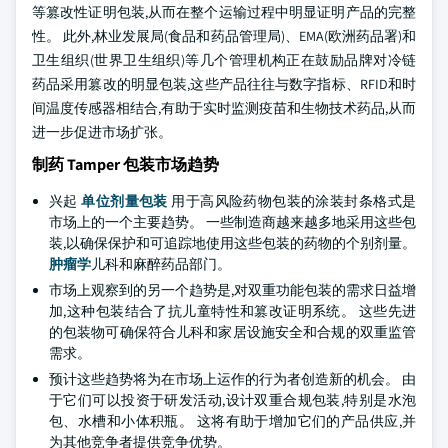
等篡改性证明包装,从而在整个运输过程中明显证明产品的完整
性。 此外,林业发展局(食品和药品管理局)、EMA(欧洲药品署)和
卫生组织(世界卫生组织)等几个管理机构正在鼓励品牌对冷链
药品采用篡改的明显包装,这些产品往往与数字指标、RFID和时
间温度传感器相结合,有助于实时监测疫苗和生物技术药品,从而
进一步促进市场扩张。
制药 Tamper 包装市场趋势
兴起
单位剂量包装
用于高风险药物包装的涂装封条格式是
市场上的一个主要趋势。 一些制造商越来越多地采用这些包
装,以确保保护和可追踪地使用这些包装的药物的个别剂量。
肿瘤学
儿科和麻醉药品部门。
市场上观察到的另一个趋势是,对双重功能包装的需求日益增
加,这种包装结合了抗儿童特性和篡改证明系统。 这些先进
的包装物可确保符合儿科和家居设施安全和合规的双重监管
需求。
预计这些趋势将为在市场上运作的行为者创造新的机会。 由
于它们可以投资于研发活动,设计双重合规包装,特别是水泡
包、水槽和小体积瓶。 这将有助于增加它们的产品供应,并
为其他竞争者提供竞争优势。