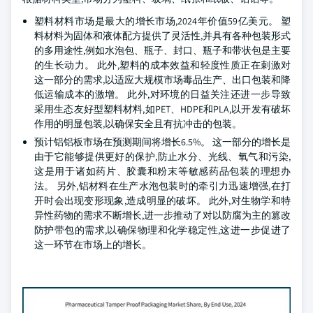
塑料材料市场是最大的增长市场,2024年价值59亿美元。 塑
料材料为固体和液体配方提供了灵活性,并具有各种包装形式
的多用途性,例如水泡包、瓶子、封口、瓶子和带状包是主要
的生长动力。 此外,塑料的成本效益和轻度性质正在刺激对
这一部分的需求,以适应大规模市场毒品生产、出口包装和降
低运输成本的激增。 此外,对环境的日益关注还进一步导致
采用生态友好型塑料材料,如PET、HDPE和PLA,以开发有破坏
作用的明显包装,以确保安全且有抗冲击的包装。
预计铝铝板市场在预测期间将增长6.5%。 这一部分的增长是
由于它能够提供更好的保护,防止水分、光线、氧气和污染,
这是用于诸如药片、胶囊和粉末等敏感药品包装的理想办
法。 另外,铝材料在生产水泡包装时的牵引力迅速增强,在打
开时会出现变形现象,造成明显的破坏。 此外,对生物学和特
异性药物的需求不断增长,进一步推动了对以防腐为主的篡改
防护带包的需求,以确保物理和化学稳定性,这进一步促进了
这一环节在市场上的增长。