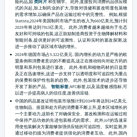
险药品,如
类阿片
和生物学。 此外,直接投向消费药品供应模
式的兴起,加上制药业的扩大,导致对强健和篡改明显包装物
的需求增加,以确保产品在运输过程中的完整性。 例如,根据
Statista,2024年美国制药市场产生的收入为660亿美元,预计到
2029年将达到7913亿美元。 此外,消费者越来越倾向于生态
友好和可持续的包装,这正鼓励制造商投资于生物降解材料和
智能封条,提供更好的可追溯性、认证和实时的篡改探测,这
进一步推动了该区域市场的增长。
2024年德国市场占5.322亿美元. 国内增长的动力是严格的欧
盟条例和消费者意识的不断提高,这正在推动转向对处方药的
明显和系列包装进行篡改。 此外,有机和植物药材的日益普
及正在迅速增长,这进一步支持了以透明度和可追踪性为重点
的保费和保护性包装的趋势。 此外,包装技术的进步还导致
开发了新的产品。
智能标签
,NFC标签,以及温度敏感指标,可
以进一步提高病人的信任度,改善供应链.
中国的药品篡改证明包装市场预计到2034年将达到24亿美元.
生物制品、疫苗和处方药的消费量不断上升,是本区域增长的
一个主要动力,这助长了对确保安全、篡改检测和在运输过程
中保持产品功效的先进包装格式的需求。 此外,IoT的迅速采
用使包装解决方案能够加强供应链的可追踪性、实时监测,并
通过移动扫描为消费者提供强化的消费者互动。 此外,国内