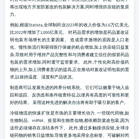
将出现地方开发防篡改的包装解决方案,同时增强供应链的复原
力。
例如,根据Statista,全球制药业2023年的收入价值为1.6万亿美元,
比2022年增加了1,000亿美元。 对药品需求的增加是药品篡改证
明包装市场增长的主要因素。 造成需求激增的原因是人口老
化、慢性病流行和获得医疗保健的机会增加,加上供应链日益复
杂,导致对用于维持产品完整性和与消费者建立信任的假冒药品
包装的需求增加,同时遵守监管要求。 此外,个性化和高价值药
物的上升,加上消费者意识的提高,正在推动对篡改证明包装的需
求,以保持温度、湿度和产品状况。
制造商可以发展先进的跨界分销系统。 它们可以侧重于纳入追
踪和追踪、反伪造和条件核查特征,以便具有高度的可靠性和更
好的结果。 采用这种先进的解决办法将有助于吸引新的客户。
冷链物流的快速扩张是市场的主要增长动力. 一些现代药物,如
生物制品、mRNA、疫苗和生物类似物,都依赖防篡改包装,因为
这些必须储存在冻结条件下。 此外,通过多触摸供应链,全球冷
链药物的销售日益增加,导致更多地采用全息标签、可破解封闭