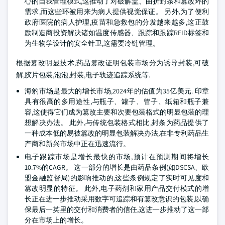
心的自我管理模式,这推动了对破解盖、曲折封条和篡改环的
需求,而这些环被用来为病人提供视觉保证。 另外,为了便利
政府医院的病人护理,疫苗和急救包的分发越来越多,这正鼓
励制造商投资解决诸如温度传感器、跟踪和跟踪RFID标签和
为生物学设计的安全针卫,这需要冷链管理。
根据篡改明显技术,药品篡改证明包装市场分为诱导封装,可破
解,胶片包装,泡泡,封装,电子轨迹追踪系统等.
海豹市场是最大的增长市场,2024年的估值为35亿美元. 印章
具有很高的多用途性,与瓶子、罐子、管子、纸箱和瓶子兼
容,这使得它们成为篡改主要和次要包装格式的明显包装的理
想解决办法。 此外,与传统包装格式相比,封条为药品提供了
一种成本低的易被篡改的明显包装解决办法,在非专利药品生
产商和新兴市场中正在迅速流行。
电子跟踪市场是增长最快的市场,预计在预测期间将增长
10.7%的CAGR。 这一部分的增长是由药品条例(如DSCSA、欧
盟金融监督局)的影响推动的,这些条例规定了实时可见度和
篡改明显的特征。 此外,电子药剂和家用产品交付模式的增
长正在进一步推动采用数字可追踪和有篡改意识的包装,以确
保最后一英里的交付和消费者的信任,这进一步推动了这一部
分在市场上的增长。