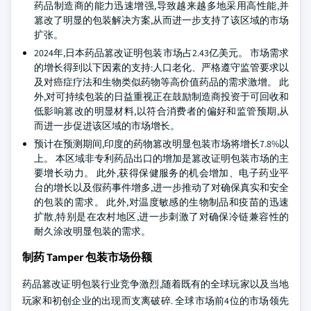
药品制造商的能力迅速增强,导致越来越多地采用高性能,并
篡改了明显的包装解决方案,从而进一步支持了该区域的市场
扩张。
2024年,日本药品篡改证明包装市场占2.43亿美元。 市场需求
的增长得到以下因素的支持:人口老化、严格遵守监管要求以
及对癌症疗法和生物类似药物等高价值药品的需求激增。 此
外,对可持续包装的日益重视正在鼓励制造商投资于可回收和
低影响篡改的明显材料,以符合消费者的偏好和监管预期,从
而进一步促进该区域的市场增长。
预计在预测期间,印度的药物篡改明显包装市场将增长7.8%以
上。 本区域非专利药品出口的增加是篡改证明包装市场的主
要增长动力。 此外,获得保健服务的机会增加、电子药业平
台的增长以及假药事件增多,进一步推动了对确保真实和安全
的包装的需求。 此外,对温度敏感的生物制品和疫苗的迅速
扩散,特别是在农村地区,进一步刺激了对确保冷链兼容性的
耐久涂改明显包装的需求。
制药 Tamper 包装市场份额
药品篡改证明包装行业竞争激烈,随着既有的全球玩家以及当地
玩家和初创企业的出现而支离破碎. 全球市场前4位的市场领先