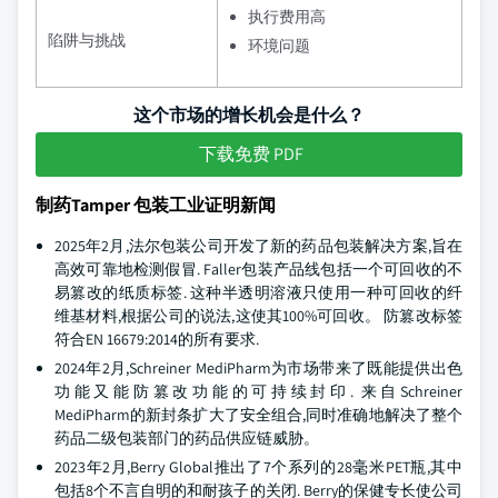
执行费用高
陷阱与挑战
环境问题
这个市场的增长机会是什么？
下载免费 PDF
制药Tamper 包装工业证明新闻
2025年2月,法尔包装公司开发了新的药品包装解决方案,旨在
高效可靠地检测假冒. Faller包装产品线包括一个可回收的不
易篡改的纸质标签. 这种半透明溶液只使用一种可回收的纤
维基材料,根据公司的说法,这使其100%可回收。 防篡改标签
符合EN 16679:2014的所有要求.
2024年2月,Schreiner MediPharm为市场带来了既能提供出色
功能又能防篡改功能的可持续封印. 来自Schreiner
MediPharm的新封条扩大了安全组合,同时准确地解决了整个
药品二级包装部门的药品供应链威胁。
2023年2月,Berry Global推出了7个系列的28毫米PET瓶,其中
包括8个不言自明的和耐孩子的关闭. Berry的保健专长使公司