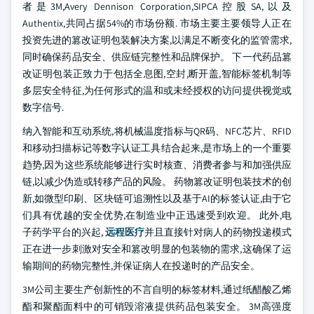
者是3M,Avery Dennison Corporation,SIPCA控股SA,以及
Authentix,共同占据54%的市场份额. 市场主要主要领导人正在
投资先进的篡改证明包装解决方案,以满足不断变化的监管需求,
同时确保药品安全、供应链完整性和品牌保护。 下一代药品篡
改证明包装正致力于包括全息图,空封,断开盖,智能标签机制等
多层安全特征,为任何形式的温和或未经授权的访问提供视觉或
数字信号.
纳入智能和互动系统,将机械温度指标与QR码、NFC芯片、RFID
和移动扫描标记等数字认证工具结合起来,是市场上的一个重要
趋势,因为这些系统能够进行实时核查、消费者参与和加强供应
链,以减少伪造或转移产品的风险。 药物篡改证明包装技术的创
新,如微型印刷、区块链可追溯性以及基于AI的标签认证,由于它
们具有优越的安全优势,在制造业中正迅速受到欢迎。 此外,电
子药学平台的兴起,
远程医疗
并且直接针对病人的药物投递模式
正在进一步刺激对安全和篡改明显的包装物的需求,这确保了运
输期间的药物完整性,并保证病人在投递时的产品安全。
3M公司主要生产创新性的不言自明的标签材料,通过纸醋酸乙烯
酯和聚酯面料中的可销毁溶液提供药品包装安全。 3M高强度