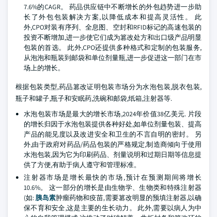
7.6%的CAGR。 药品供应链中不断增长的外包趋势进一步助
长了外包包装解决方案,以降低成本和提高灵活性。 此
外,CPO对装有序列、全息图、空封和RFID标记的高速包装的
投资不断增加,进一步使它们成为篡改处方和出口级产品明显
包装的首选。 此外,CPO还提供多种格式和定制的包装服务,
从泡泡和瓶装到邮袋和单位剂量瓶,进一步促进这一部门在市
场上的增长。
根据包装类型,药品篡改证明包装市场分为水泡包装,脱衣包装,
瓶子和罐子,瓶子和安眠药,洗碗和邮袋,纸箱,注射器等.
水泡包装市场是最大的增长市场,2024年价值38亿美元. 片段
的增长归因于水泡包装提供各种好处,如单位剂量包装、提高
产品的能见度以及改进安全和卫生的不言自明的密封。 另
外,由于政府对药品/药品包装的严格规定,制造商倾向于使用
水泡包装,因为它为印刷药品、剂量说明和过期日期等信息提
供了方便,有助于病人遵守和管理标准。
注射器市场是增长最快的市场,预计在预测期间将增长
10.6%。 这一部分的增长是由生物学、生物类和特殊注射器
(如:
胰岛素
肿瘤药物和疫苗,需要篡改明显的预填注射器,以确
保不育和安全,这是主要的生长动力。 此外,需要以病人为中