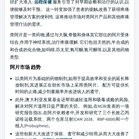
径扩大准入:
远程保健
服务引导了对早期诊断和治疗的认识,以
便能够及时干预。 这一转变加强了患者的接触,改善了获得疼痛
管理解决方案的便利性. 这将推动市场对类阿片产品和其他疼痛
管理疗法的需求。
类阿片是一类药物,通过与大脑,脊髓和身体其它部位的阿片受体
结合,作用于神经系统,治疗疼痛缓解. 它们包括天然的,半合成的
和合成的化合物,如吗啡,芬太尼,氧可酮,氢可酮等,以及其他药物
类型.
阿片市场 趋势
以类阿片为基础的药物制剂,如用于提高效率和安全的延长释
放制剂,其进展正在助长市场上采用类阿片。 配方可提供长
时间的止痛,减少剂量频率并改进病人的遵守。
此外,澳大利亚发展基金还帮助减轻滥用和吸毒成瘾的风险,
解决对阿片滥用日益严重的关切。 例如,在NCBI发表的一项
研究报告指出,在阿片依赖者中,开发和研究了三个长效乙丙
诺啡运载系统、两个仓库注射(CAM 2038、RBP-6000)和一个
植入(Probuphine)。
这些创新大大改进了保留、遵守和减少转用,从而大大改善了