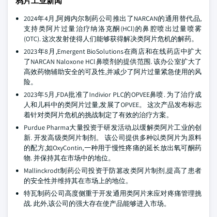
鸦片工业新闻
2024年4月,阿姆内尔制药公司推出了NARCAN的通用替代品,
支持类阿片过量治疗纳洛克酮(HCl)的鼻腔喷出过量喷雾
(OTC). 这次发射使得人们能够获得解决类阿片危机的解药。
2023年8月,Emergent BioSolutions在商店和在线药店中扩大
了NARCAN Naloxone HCl鼻喷剂的提供范围. 该办公室扩大了
高效药物辅助安全的可及性,并减少了阿片过量紧急使用的风
险。
2023年5月,FDA批准了Indivior PLC的OPVEE鼻喷. 为了治疗成
人和儿科中的类阿片过量,发展了OPVEE。 这次产品发布标志
着针对类阿片危机的挑战制定了有效的治疗方案。
Purdue Pharma大量投资于研发活动,以缓解类阿片工业的创
新. 开发高级类阿片制剂。 该公司提供多种以类阿片为原料
的配方,如OxyContin,一种用于慢性疼痛的延长放出氧可酮药
物. 并保持其在市场中的地位。
Mallinckrodt制药公司投资于防篡改类阿片制剂,提高了患者
的安全性并维持其在市场上的地位。
特瓦制药公司高度侧重于开发通用类阿片来应对疼痛管理挑
战. 此外,该公司的强大存在使产品能够进入市场。