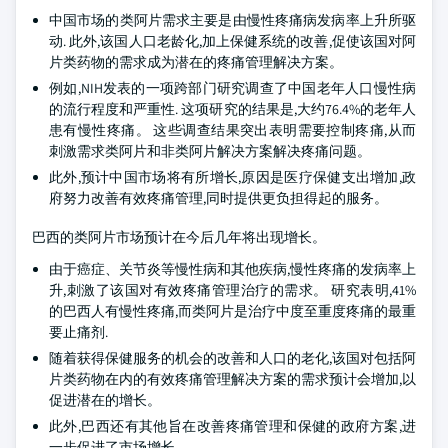
中国市场的类阿片需求主要是由慢性疼痛病发病率上升所驱
动. 此外,该国人口老龄化,加上保健系统的改善,促使该国对阿
片类药物的需求成为潜在的疼痛管理解决方案。
例如,NIH发表的一项跨部门研究调查了中国老年人口慢性病
的流行程度和严重性. 这项研究的结果是,大约76.4%的老年人
患有慢性疼痛。 这些调查结果突出表明需要控制疼痛,从而
刺激需求类阿片和非类阿片解决方案解决疼痛问题。
此外,预计中国市场将有所增长,原因是医疗保健支出增加,政
府努力改善有效疼痛管理,同时提供更负担得起的服务。
巴西的类阿片市场预计在今后几年将出现增长。
由于癌症、关节炎等慢性病和其他疾病,慢性疼痛的发病率上
升,刺激了该国对有效疼痛管理治疗的需求。 研究表明,41%
的巴西人有慢性疼痛,而类阿片是治疗中度至重度疼痛的最重
要止痛剂.
随着获得保健服务的机会的改善和人口的老化,该国对包括阿
片类药物在内的有效疼痛管理解决方案的需求预计会增加,以
促进潜在的增长。
此外,巴西还有其他旨在改善疼痛管理和保健的政府方案,进
一步促进了市场增长。