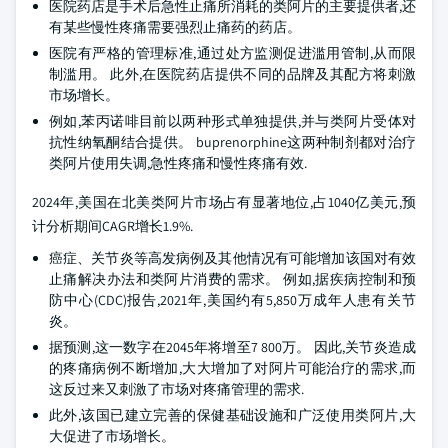
医院药店是手术后急性止痛所消耗的类阿片的主要提供者,还
有某些慢性疼痛需要强烈止痛药的药店。
医院有严格的管理标准,通过处方监测促进滥用管制,从而限
制滥用。 此外,在医院药店提供不同的品牌及其配方将刺激
市场增长。
例如,苯丙诺啡目前以两种形式单独提供,并与类阿片受体对
抗性纳氧酮结合提供。 buprenorphine这两种制剂都对治疗
类阿片使用失调,急性疼痛和慢性疼痛有效.
2024年,美国在北美类阿片市场占有显著地位,占1040亿美元,预
计分析期间CAGR增长1.9%.
癌症、关节炎等高发病例及其他情况有可能增加该国对有效
止痛解决办法和类阿片消费的需求。 例如,据疾病控制和预
防中心(CDC)报告,2021年,美国约有5,850万成年人患有关节
炎。
据预测,这一数字在2045年将增至7 800万。 因此,关节炎造成
的疼痛病例不断增加,大大增加了对阿片可能治疗的需求,而
这反过来又刺激了市场对疼痛管理的需求.
此外,该国已建立完善的保健基础设施和广泛使用类阿片,大
大促进了市场增长。