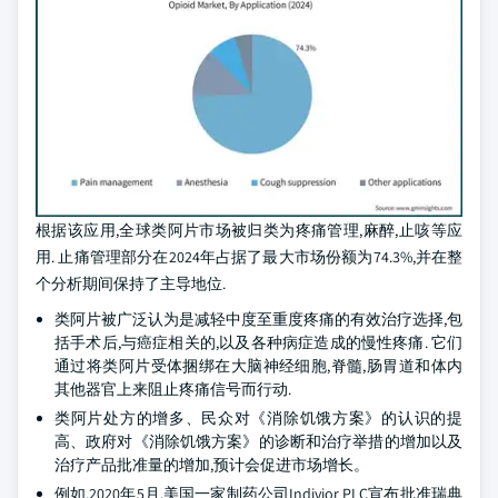
根据该应用,全球类阿片市场被归类为疼痛管理,麻醉,止咳等应
用. 止痛管理部分在2024年占据了最大市场份额为74.3%,并在整
个分析期间保持了主导地位.
类阿片被广泛认为是减轻中度至重度疼痛的有效治疗选择,包
括手术后,与癌症相关的,以及各种病症造成的慢性疼痛. 它们
通过将类阿片受体捆绑在大脑神经细胞,脊髓,肠胃道和体内
其他器官上来阻止疼痛信号而行动.
类阿片处方的增多、民众对《消除饥饿方案》的认识的提
高、政府对《消除饥饿方案》的诊断和治疗举措的增加以及
治疗产品批准量的增加,预计会促进市场增长。
例如,2020年5月,美国一家制药公司Indivior PLC宣布批准瑞典