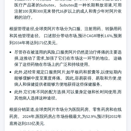
医疗产品署的Subutex。 Subutex是一种长期释放溶液,可用
注射100克和300克来替代16岁以上的成人和青少年对阿片依
赖的治疗。
根据管理途径,全球类阿片市场分为口服、注射用药、转肠用药
和其他管理途径。 口述部分带动市场,预计CAGR增长1.6%,预测
到2034年将达到171亿美元。
尽管存在被滥用的风险,口服类阿片仍然是治疗疼痛的主要选
择,这推动了需求,加强了它们在市场这一环节的地位。 这确
保了这些药物在市场上的广泛和持续使用。
此外,还经常规定口服类阿片,如平板药和胶囊等,以便短期内
能够缓解中度至重度疼痛。 因此,容易获得、易取和方便,使
病人和保健提供者能够方便地获得这些保健服务。
此外,它们有不同的配方选择,可以量身定做和长时间使用,而
其他病人选择这种途径。
根据分销渠道,全球类阿片市场分为医院药房、零售药房和在线
药房。 2024年,医院药房占市场份额最大,为52.9%,预计到2032年
底将达到153亿美元.