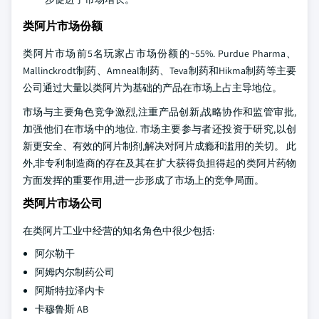
类阿片市场份额
类阿片市场前5名玩家占市场份额的~55%. Purdue Pharma、
Mallinckrodt制药、Amneal制药、Teva制药和Hikma制药等主要
公司通过大量以类阿片为基础的产品在市场上占主导地位。
市场与主要角色竞争激烈,注重产品创新,战略协作和监管审批,
加强他们在市场中的地位. 市场主要参与者还投资于研究,以创
新更安全、有效的阿片制剂,解决对阿片成瘾和滥用的关切。 此
外,非专利制造商的存在及其在扩大获得负担得起的类阿片药物
方面发挥的重要作用,进一步形成了市场上的竞争局面。
类阿片市场公司
在类阿片工业中经营的知名角色中很少包括:
阿尔勒干
阿姆内尔制药公司
阿斯特拉泽内卡
卡穆鲁斯 AB