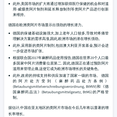
此外,美国市场的扩大将通过增加获得医疗保健的机会和对滥
用-威慑类阿片制剂和延长释放制剂等类阿片产品进行创新
来维持。
德国在欧洲类阿片市场显示出强劲的增长潜力。
德国的保健基础设施强大,加上老年人口较多,导致对疼痛管
理解决方案的需求高涨,因此,欧洲市场的潜在增长强劲。
此外,采用新的类阿片制剂,包括澳大利亚开发基金,预计会进
一步促进市场扩张。
根据联合国2017年麻醉药品使用报告,德国在世界20个人口最
多国家中阿片消费量位居第二. 因此,德国正在通过预防阿片
滥用来管理止痛,这使它成为欧洲市场增长的关键角色。
此外,政府的持续支持和供应加速了国家一级的市场。 德国
的阿片处方受到《麻醉药品处方条例》
(Betaubungsmittelverschreibungsverordnung, BtMVV)和《德
国麻醉药品法》(Betaubungsmittelgesetz, BtMG)的严格管
制。
据估计,中国在亚太地区的类阿片市场在今后几年将以显著的增
长率增长。