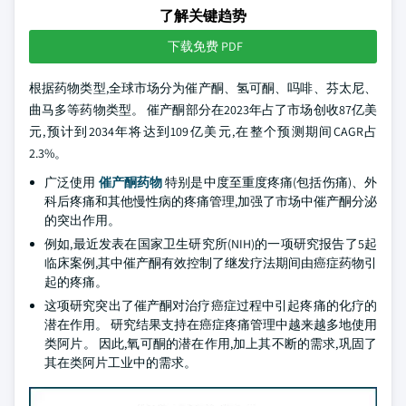
了解关键趋势
下载免费 PDF
根据药物类型,全球市场分为催产酮、氢可酮、吗啡、芬太尼、
曲马多等药物类型。 催产酮部分在2023年占了市场创收87亿美
元,预计到2034年将达到109亿美元,在整个预测期间CAGR占
2.3%。
广泛使用
催产酮药物
特别是中度至重度疼痛(包括伤痛)、外
科后疼痛和其他慢性病的疼痛管理,加强了市场中催产酮分泌
的突出作用。
例如,最近发表在国家卫生研究所(NIH)的一项研究报告了5起
临床案例,其中催产酮有效控制了继发疗法期间由癌症药物引
起的疼痛。
这项研究突出了催产酮对治疗癌症过程中引起疼痛的化疗的
潜在作用。 研究结果支持在癌症疼痛管理中越来越多地使用
类阿片。 因此,氧可酮的潜在作用,加上其不断的需求,巩固了
其在类阿片工业中的需求。