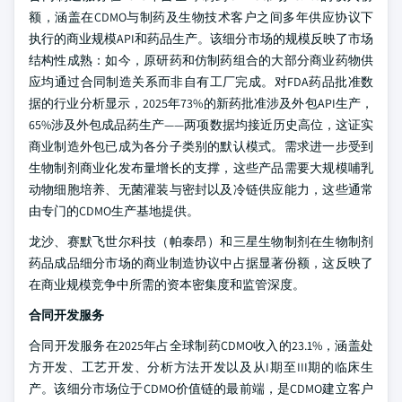
额，涵盖在CDMO与制药及生物技术客户之间多年供应协议下
执行的商业规模API和药品生产。该细分市场的规模反映了市场
结构性成熟：如今，原研药和仿制药组合的大部分商业药物供
应均通过合同制造关系而非自有工厂完成。对FDA药品批准数
据的行业分析显示，2025年73%的新药批准涉及外包API生产，
65%涉及外包成品药生产——两项数据均接近历史高位，这证实
商业制造外包已成为各分子类别的默认模式。需求进一步受到
生物制剂商业化发布量增长的支撑，这些产品需要大规模哺乳
动物细胞培养、无菌灌装与密封以及冷链供应能力，这些通常
由专门的CDMO生产基地提供。
龙沙、赛默飞世尔科技（帕泰昂）和三星生物制剂在生物制剂
药品成品细分市场的商业制造协议中占据显著份额，这反映了
在商业规模竞争中所需的资本密集度和监管深度。
合同开发服务
合同开发服务在2025年占全球制药CDMO收入的23.1%，涵盖处
方开发、工艺开发、分析方法开发以及从I期至III期的临床生
产。该细分市场位于CDMO价值链的最前端，是CDMO建立客户