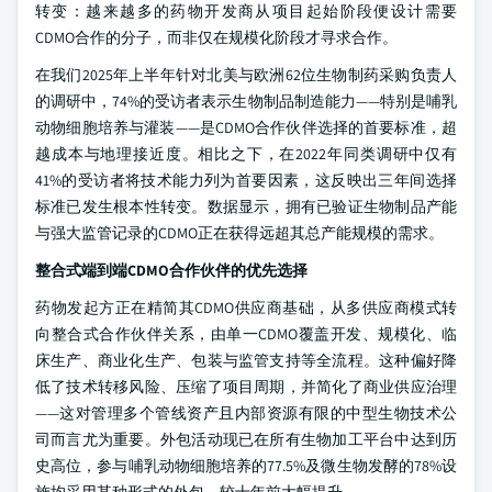
转变：越来越多的药物开发商从项目起始阶段便设计需要
CDMO合作的分子，而非仅在规模化阶段才寻求合作。
在我们2025年上半年针对北美与欧洲62位生物制药采购负责人
的调研中，74%的受访者表示生物制品制造能力——特别是哺乳
动物细胞培养与灌装——是CDMO合作伙伴选择的首要标准，超
越成本与地理接近度。相比之下，在2022年同类调研中仅有
41%的受访者将技术能力列为首要因素，这反映出三年间选择
标准已发生根本性转变。数据显示，拥有已验证生物制品产能
与强大监管记录的CDMO正在获得远超其总产能规模的需求。
整合式端到端CDMO合作伙伴的优先选择
药物发起方正在精简其CDMO供应商基础，从多供应商模式转
向整合式合作伙伴关系，由单一CDMO覆盖开发、规模化、临
床生产、商业化生产、包装与监管支持等全流程。这种偏好降
低了技术转移风险、压缩了项目周期，并简化了商业供应治理
——这对管理多个管线资产且内部资源有限的中型生物技术公
司而言尤为重要。外包活动现已在所有生物加工平台中达到历
史高位，参与哺乳动物细胞培养的77.5%及微生物发酵的78%设