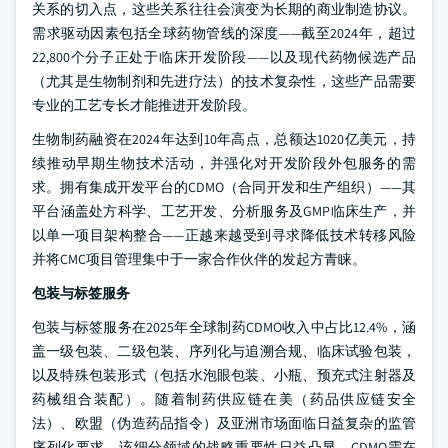
关系的切入点，这些关系往往会演变为长期的商业制造协议。
需求驱动因素包括全球药物管线的深度——截至2024年，超过
22,800个分子正处于临床开发阶段——以及现代药物候选产品
（尤其是生物制剂和先进疗法）的技术复杂性，这些产品需要
专业的工艺专长才能推进开发阶段。
生物制药融资在2024年达到10年高点，总额达1020亿美元，持
续推动早期生物技术活动，并强化对开发阶段外包服务的需
求。拥有集成开发平台的CDMO（合同开发和生产组织）——其
平台涵盖处方科学、工艺开发、分析服务及GMP临床生产，并
以单一项目架构整合——正越来越受到寻求降低技术转移风险
并将CMC项目管理集中于一家合作伙伴的发起方青睐。
包装与标签服务
包装与标签服务在2025年全球制药CDMO收入中占比12.4%，涵
盖一级包装、二级包装、序列化与追溯合规、临床试验包装，
以及特殊包装形式（包括水泡眼包装、小瓶、预充式注射器及
药械组合装配）。随着制药供应链在美（药品供应链安全
法）、欧盟（伪造药品指令）及亚洲市场面临日益复杂的监管
序列化要求，该细分领域的战略重要性日益凸显，CDMO需在