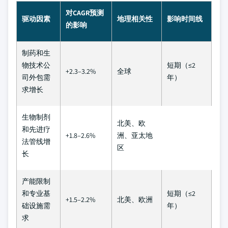
对CAGR预测
驱动因素
地理相关性
影响时间线
的影响
制药和生
物技术公
短期（≤2
+2.3–3.2%
全球
司外包需
年）
求增长
生物制剂
北美、欧
和先进疗
+1.8–2.6%
洲、亚太地
法管线增
区
长
产能限制
和专业基
短期（≤2
+1.5–2.2%
北美、欧洲
础设施需
年）
求