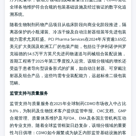
全球各地维护符合合规的包装基础设施及经过验证的数字化追
溯系统。
随着生物制剂药物产品项目从临床阶段向商业化阶段推进，隔
离器保护的小瓶灌装、冷冻干燥及自动注射器组装等先进包装
能力需求尤其旺盛。PCI Pharma Services在2024年斥资逾3.65亿
美元扩大美国及欧洲工厂的包装产能，包括位于伊利诺伊州罗
克福德的54.5万平方英尺先进药物递送与药械组合装配设施，
首期工程将于2025年第三季度投入运营。该细分领域的增长还
受益于患者导向型设备形式的扩展，如自动注射器、可穿戴注
射器及组合产品，这些均需专业装配能力，远超标准二级包装
范畴。
监管支持与质量服务
监管支持与质量服务在2025年全球制药CDMO市场收入中占比
9.8%，为制药及生物技术客户提供监管申报、CMC文档、GMP
合规管理、质量体系维护及与FDA、EMA及各国主管机构互动
的专业支持。随着全球监管框架日趋复杂，该细分领域的重要
性与日俱增：CDMO如今频繁成为缺乏内部监管基础设施的客