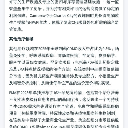
许可的生产设施及专业的密闭与库存管理基础设施——这一监
管壁垒集中了竞争，并为持有相关许可的运营商提供了稳定的
利润保障。Cambrex位于Charles City的设施同时具备管制物质
生产授权与HPAPI能力，体现了复杂CNS项目外包所需的综合监
管资质。
其他治疗领域
其他治疗领域在2025年全球制药CDMO收入中占比为9.5%，涵
盖免疫学、呼吸系统疾病、胃肠道疾病、罕见病、皮肤病学、
眼科学以及妇女健康。罕见病项目（包括获FDA孤儿药指定批
准及EMA特殊情况授权的治疗方法）在该类别中占据高价值细
分市场，因为孤儿药生产项目通常涉及专业配方、小批量生产
及精密分析控制，从而使每单位产品的溢价定价得以实现。
EMA在2025年单独推荐了16种罕见病药物，包括首个治疗营养
不良性表皮松解症患者伤口的基因疗法，这反映出一个将持续
产生CDMO需求的先进治疗生产管道。免疫学和呼吸系统疾病
项目（包括重度哮喘、特应性皮炎和炎症性肠病的生物制剂）
在该类别中贡献了大量商业化生产量。为这些细分市场提供服
务的CDMO（包括Almac Group在罕见病固体剂型和专业包装领