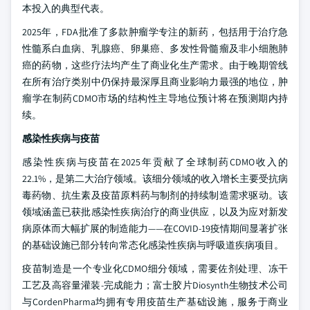
本投入的典型代表。
2025年，FDA批准了多款肿瘤学专注的新药，包括用于治疗急
性髓系白血病、乳腺癌、卵巢癌、多发性骨髓瘤及非小细胞肺
癌的药物，这些疗法均产生了商业化生产需求。由于晚期管线
在所有治疗类别中仍保持最深厚且商业影响力最强的地位，肿
瘤学在制药CDMO市场的结构性主导地位预计将在预测期内持
续。
感染性疾病与疫苗
感染性疾病与疫苗在2025年贡献了全球制药CDMO收入的
22.1%，是第二大治疗领域。该细分领域的收入增长主要受抗病
毒药物、抗生素及疫苗原料药与制剂的持续制造需求驱动。该
领域涵盖已获批感染性疾病治疗的商业供应，以及为应对新发
病原体而大幅扩展的制造能力——在COVID-19疫情期间显著扩张
的基础设施已部分转向常态化感染性疾病与呼吸道疾病项目。
疫苗制造是一个专业化CDMO细分领域，需要佐剂处理、冻干
工艺及高容量灌装-完成能力；富士胶片Diosynth生物技术公司
与CordenPharma均拥有专用疫苗生产基础设施，服务于商业