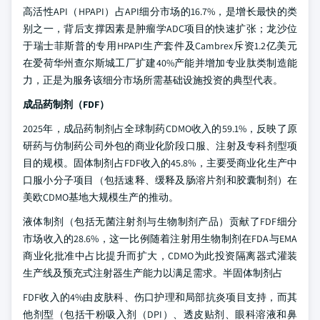
高活性API（HPAPI）占API细分市场的16.7%，是增长最快的类
别之一，背后支撑因素是肿瘤学ADC项目的快速扩张；龙沙位
于瑞士菲斯普的专用HPAPI生产套件及Cambrex斥资1.2亿美元
在爱荷华州查尔斯城工厂扩建40%产能并增加专业肽类制造能
力，正是为服务该细分市场所需基础设施投资的典型代表。
成品药制剂（FDF）
2025年，成品药制剂占全球制药CDMO收入的59.1%，反映了原
研药与仿制药公司外包的商业化阶段口服、注射及专科剂型项
目的规模。固体制剂占FDF收入的45.8%，主要受商业化生产中
口服小分子项目（包括速释、缓释及肠溶片剂和胶囊制剂）在
美欧CDMO基地大规模生产的推动。
液体制剂（包括无菌注射剂与生物制剂产品）贡献了FDF细分
市场收入的28.6%，这一比例随着注射用生物制剂在FDA与EMA
商业化批准中占比提升而扩大，CDMO为此投资隔离器式灌装
生产线及预充式注射器生产能力以满足需求。半固体制剂占
FDF收入的4%由皮肤科、伤口护理和局部抗炎项目支持，而其
他剂型（包括干粉吸入剂（DPI）、透皮贴剂、眼科溶液和鼻