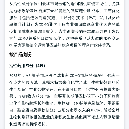
从活性成分采购到最终市场分销的端到端供应链可见性，尤其
是地缘政治发展增加了未经管控的供应链中断成本。工艺优化
服务（包括连续制造实施、工艺分析技术（PAT）采用以及产
率提升计划）为CDMO通过工程专业知识降低商业化客户的单
位制造成本创造增量收入。该类别增长的根本驱动力在于发起
方与CDMO关系的日益复杂化，这种关系已从离散的服务交易
扩展为覆盖整个运营供应链的综合项目管理合作伙伴关系。
按产品划分
活性药用成分（API）
2025年，API细分市场占全球制药CDMO市场的40.9%，代表一
个庞大的收入池，其需求持续来自化学合成、生物制剂原料药
生产及高活性化合物制造。在子细分层面，化学API占据最大份
额，占API收入的51.7%，主要受长期供应协议下小分子药物商
业化产量持续增长的推动。生物API（包括单克隆抗体、重组蛋
白、融合蛋白及寡核苷酸）占细分市场收入的31.6%，随着全球
生物制剂药物批准数量的累积及生物类似药市场进入带来增量
制造需求而持续增长。