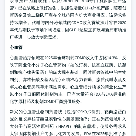
宗市投产的新设施，以及CordenPharma专门的多肽生产运
营）已在战略上做好准备，以抓住增量GLP-1外包产能，随着创
新药企及第二梯队厂商在全球范围内扩大商业供应，该需求将
持续增长。代谢与内分泌领域的CDMO收入贡献预计将在2020
年代后期快于市场平均增速，因GLP-1适应症扩展与新兴市场推
广将进一步放大制造需求。
心血管
心血管治疗领域在2025年全球制药CDMO收入中占比14.3%，反
映了商业化小分子心血管药物（如他汀类、抗高血压药、抗凝
剂和抗心律失常药）的庞大现有基础，同时新兴管线中的生物
制剂、寡核苷酸及基因治疗正瞄准心力衰竭、脂质代谢紊乱及
罕见心血管疾病等未满足需求。心血管细分领域的商业化生产
以小分子口服固体制剂为主，已有大量符合FDA与EMA标准的
化学原料药及制剂CDMO厂商提供服务。
新兴的心血管生物制剂管线（包括PCSK9抑制剂、靶向脂蛋白
(a)的反义寡核苷酸及实验性心脏基因治疗）正在为该领域引入
大分子与高活性原料药（HPAPI）的制造需求，使服务需求从
大宗固体制剂生产向多元化方向发展。FDA在2025年批准了多