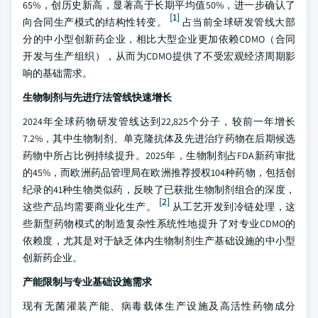
65%，创历史新高，显著高于长期平均值50%，进一步确认了
[1]
向合同生产模式的结构性转变。
占当前全球研发管线大部
分的中小型创新药企业，相比大型企业更加依赖CDMO（合同
开发与生产组织），从而为CDMO提供了不受宏观经济周期影
响的基础需求。
生物制剂与先进疗法管线快速增长
2024年全球药物研发管线达到22,825个分子，较前一年增长
7.2%，其中生物制剂、单克隆抗体及先进治疗药物在后期候选
药物中所占比例持续提升。2025年，生物制剂占FDA新药审批
的45%，而欧洲药品管理局在欧洲推荐授权104种药物，包括创
纪录的41种生物类似药，反映了已获批生物制剂组合的深度，
[2]
这些产品均需要商业化生产。
从工艺开发到冷链处理，这
些新型药物模式的制造复杂性系统性地提升了对专业CDMO的
依赖度，尤其是对于缺乏体内生物制剂生产基础设施的中小型
创新药企业。
产能限制与专业基础设施需求
现有无菌灌装产能、病毒载体生产设施及高活性药物成分