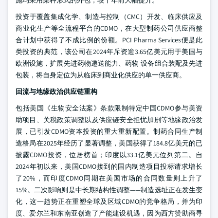
施均采用某种形式的外包，较十年前大幅提升。
投资于覆盖集成化学、制造与控制（CMC）开发、临床供应及
商业化生产等全流程平台的CDMO，在大型制药公司供应商整
合计划中获得了不成比例的份额。PCI Pharma Services便是此
类投资的典范，该公司在2024年斥资逾3.65亿美元用于美国与
欧洲设施，扩展先进药物递送能力、药物-设备组合装配及先进
包装，将自身定位为从临床到商业化供应的单一供应商。
回流与地缘政治供应链重构
包括美国《生物安全法案》条款限制特定中国CDMO参与美资
助项目、关税政策调整以及供应链安全担忧加剧等地缘政治发
展，已引发CDMO资本投资的重大重新配置。制药合同生产制
造格局在2025年经历了显著调整，美国获得了184.8亿美元的已
披露CDMO投资，位居榜首；印度以33.1亿美元位列第二。自
2024年初以来，美国CDMO接到的国内制造项目投标请求增长
了20%，而印度CDMO同期在美国市场的合同数量则上升了
15%。二次影响则是中长期结构性调整——制造选址正在发生变
化，这一趋势正在重塑全球及区域CDMO的竞争格局，并为印
度、爱尔兰和东南亚创造了产能建设机遇，因为西方赞助商寻