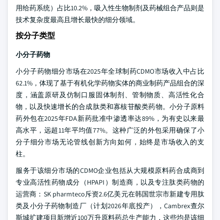
用给药系统）占比10.2%，吸入性生物制剂及药械组合产品则是
技术复杂度最高且增长最快的细分领域。
按分子类型
小分子药物
小分子药物细分市场在2025年全球制药CDMO市场收入中占比
62.1%，体现了基于有机化学药物实体的商业制药产品组合的深
度，涵盖原研及仿制口服固体制剂、管制物质、高活性化合
物，以及快速增长的合成肽类和寡核苷酸类药物。小分子原料
药外包在2025年FDA新药批准中渗透率达89%，为有史以来最
高水平，远超11年平均值77%。这种广泛的外包采用确保了小
分子细分市场无论管线创新方向如何，始终是市场收入的支
柱。
服务于该细分市场的CDMO企业包括从大规模原料药合成商到
专业高活性药物成分（HPAPI）制造商，以及专注肽类药物的
运营商：SK pharmteco斥资2.6亿美元在韩国世宗市新建专用肽
类及小分子药物制造厂（计划2026年底投产），Cambrex查尔
斯城扩建项目新增近100万升原料药总生产能力，这些均是该细