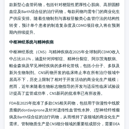
款新型心血管药物，包括针对梗阻性肥厚性心肌病、高胆固醇
血症及Barth综合征的治疗药物，每款药物均需专门的商业化生
产供应安排。随着生物制剂与寡核苷酸类心血管疗法的结构性
转变，预计单个患者的制造复杂度及CDMO项目收入将在预测
期内持续提升。
中枢神经系统与精神疾病
中枢神经系统（CNS）与精神疾病在2025年全球制药CDMO收入
中占比10.1%，涵盖针对抑郁症、精神分裂症、阿尔茨海默病、
帕金森病及罕见神经疾病的多样化管线，包括小分子、多肽及
新兴生物制剂。CNS药物开发的临床终止率在所有治疗领域中
居高不下，历史上限制了相对于开发活动的商业化生产规模；
然而，近年来随着生物标志物指导的开发与适应性临床试验设
计提高了监管成功率，CNS新药的批准率已有所改善。
FDA在2025年批准了多款CNS相关药物，包括用于弥漫性中线胶
质瘤的dordaviprone及针对遗传性血管性水肿、1型神经纤维瘤
病及Barth综合征的治疗药物，从而维持了该领域的商业化生产
需求。管制物质生产是CNS细分领域的重要组成部分，需要DEA