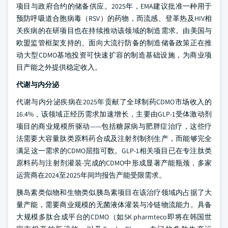
项目与政府合约的储备供应。2025年，EMA建议批准一种用于
预防呼吸道合胞病毒（RSV）的药物，而流感、登革热及HIV相
关疾病的在研项目也在持续推动该领域的制造需求。由美国与
欧盟监管框架支持的、面向大流行防备的制造储备政策正在推
动大型CDMO基地投资可快速扩容的制造基础设施，为商业项
目产能之外提供稳定收入。
代谢与内分泌
代谢与内分泌疾病在2025年贡献了全球制药CDMO市场收入的
16.4%，该领域正经历需求加速增长，主要由GLP-1受体激动剂
项目的商业规模所驱动——包括糖尿病与肥胖症治疗，这些疗
法需要大容量肽类原料药合成及注射剂制剂生产，而能够完全
满足这一需求的CDMO屈指可数。GLP-1相关项目已在专注肽类
原料药与注射剂灌装-完成的CDMO中形成显著产能瓶颈，多家
运营商在2024至2025年间均报告产能受限需求。
胰岛素类似物和生物类似胰岛素项目在该治疗领域内占据了大
量产能，需要商业规模的无菌液体灌装与冷链物流能力。具备
大规模多肽合成平台的CDMO（如SK pharmteco即将在韩国世