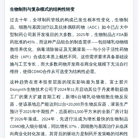
生物制剂与复杂模式的结构性转变
过去十年，全球制药管线的构成已发生根本性变化，生物制
品、细胞与基因治疗以及抗体偶联药物（ADC）如今已占大中
型制药公司新开发项目的大多数。2025年，生物制品占FDA新
药批准的45%，而这种产品组合的制造需求——包括哺乳动物细
胞培养优化、病毒清除验证及无菌灌装——与小分子活性药物
成分（API）合成在本质上截然不同。这些需求要求具备基础设
施与工艺专长，而大多数药物开发商在商业化规模下无法自行
维持，使得CDMO合作从可选变为结构性必需。
这种趋势在资本投资层面的现实影响最为显著。富士胶片
Diosynth生物技术公司于2024年11月启动其位于丹麦希勒茹德
工厂的重大扩建首期工程，新增6台哺乳动物细胞生物反应
器，使该基地总产能达到12台×20,000升生物反应器，灌装生产
预计于2025年中期投产，总面积51,500平方米的全新厂房计划
于2026年落成。2024年，先进疗法成为增长最快的生物制品
CDMO收入细分领域，同比增长37%，因细胞与基因治疗从临床
向商业化转化加速。其背后的驱动力是制药开发策略的结构性