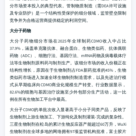
分市场资本投入的典型代表。管制物质制造（需DEA许可设施
及专业防护）是一个结构性受保护的细分领域，监管壁垒限制
竞争并为合格运营商提供稳定的利润空间。
大分子药物
大分子药物细分市场在2025年全球制药CDMO收入中占比
37.9%，涵盖单克隆抗体、融合蛋白、生物类似药、抗体偶联
药物（ADC）、细胞疗法、基因疗法、mRNA药物及病毒载体疗
法等生物制剂原料药与制剂生产。该细分市场的收入份额正在
结构性增长，原因在于生物制剂占FDA新药批准的45%，生物
类似药市场进入加速全球生物制剂制造需求，以及先进治疗模
式从早期临床向CDMO商业化规模生产转变。行业数据显示，
82.6%的细胞与基因治疗设施至少外包部分生产活动，这一比
例在所有生物加工平台中最高。
大分子CDMO的单批次收入显著高于小分子同类产品，反映了
生物制剂上游生物加工、下游纯化及制剂灌装-完成的复杂性。
三星生物制剂在松岛的累计生物反应器产能超过60万升，WuXi
生物制剂在全球多地的网络拥有97项监管机构批准，富士胶片