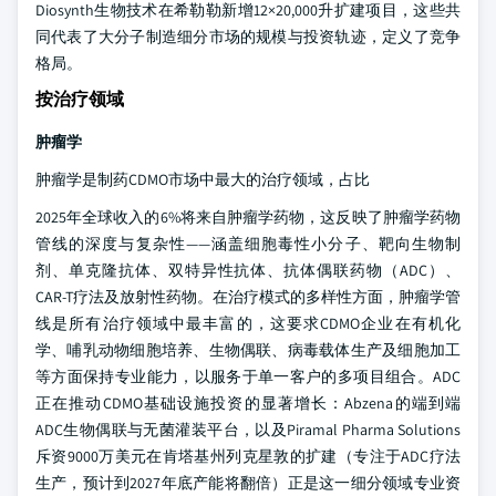
Diosynth生物技术在希勒勒新增12×20,000升扩建项目，这些共
同代表了大分子制造细分市场的规模与投资轨迹，定义了竞争
格局。
按治疗领域
肿瘤学
肿瘤学是制药CDMO市场中最大的治疗领域，占比
2025年全球收入的6%将来自肿瘤学药物，这反映了肿瘤学药物
管线的深度与复杂性——涵盖细胞毒性小分子、靶向生物制
剂、单克隆抗体、双特异性抗体、抗体偶联药物（ADC）、
CAR-T疗法及放射性药物。在治疗模式的多样性方面，肿瘤学管
线是所有治疗领域中最丰富的，这要求CDMO企业在有机化
学、哺乳动物细胞培养、生物偶联、病毒载体生产及细胞加工
等方面保持专业能力，以服务于单一客户的多项目组合。ADC
正在推动CDMO基础设施投资的显著增长：Abzena的端到端
ADC生物偶联与无菌灌装平台，以及Piramal Pharma Solutions
斥资9000万美元在肯塔基州列克星敦的扩建（专注于ADC疗法
生产，预计到2027年底产能将翻倍）正是这一细分领域专业资