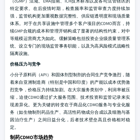
（cGMP）法规、EMA指南、ICH技术标准以及各司法管辖区的
特定要求。在后疫情时期，检查频率和监管审查力度持续加
强，监管机构更加重视数据完整性、供应链透明度和现场质量
体系。对于在共享设施中管理多个客户项目的CDMO而言，持
续GMP合规的成本和管理开销构成了显著的结构性约束，对中
等规模运营商尤为如此。缓解策略包括投资企业级质量管理系
统、设立专门的现场监管事务职能，以及为高风险模式战略性
隔离设施。
价格压力与竞争
小分子原料药（API）和固体剂型制剂的合同生产竞争激烈，随
着来自亚洲制造商（特别是中国和印度）的产能以成本优势激
烈竞争，价格压力持续加剧。在大宗服务类别中，利润率被压
缩，迫使CDMO通过扩大服务范围、技术投资和监管记录来实
现差异化。更为关键的转变在于商品化CDMO服务与专业化服
务（如生物制剂药品生产、高活性药物成分合成以及细胞与基
因治疗生产）之间日益分化，后者技术壁垒高且价格相对稳
定。
制药CDMO市场趋势