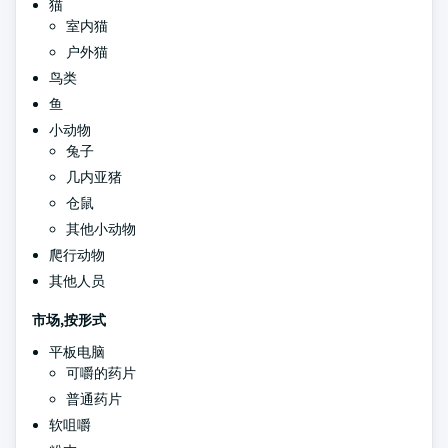
猫
室内猫
户外猫
鸟类
鱼
小动物
兔子
几内亚猪
仓鼠
其他小动物
爬行动物
其他人员
市场,按形式
平板电脑
可嚼的药片
普通药片
软咀嚼