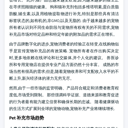
会增长。 此外,猫产品也越来越受欢迎,因为越来越多的猫主正
在寻求照顾猫的健康。 狗和猫补充剂包括多维塔明素,蛋白质脂
肪酸,辅生素,以及用植物提取物进行补充,特别是那些具有清洁
标签状态的,如有机的,非GMO,以及无脂的. 由于越来越多的宠物
所有者认识到不同生命阶段与宠物所有权有关的不同需求,宠物
补充品市场对特定品种和特定年龄的附加品的需求正在增长。
由于品牌数字化的进步,宠物消费者的经验正在转变,在线购物似
乎是宣传宠物补充品的有效策略. 宠物所有者在作出购买决定
时,更多地依赖在线评论和社交媒体,并个人化的建议。 兽医诊
所和专用宠物店在提供专业产品方面仍然十分丰富。 成熟的市
场当然有很高的需求;但是,随着宠物收养和可支配收入水平的不
断上升,新兴经济体的潜力无穷无尽。
然而,由于一些市场的监管明确、产品符合规定和消费者教育程
度低,市场受到限制。 那些强调科学证据、道德来源和教育促进
的行为者最有能力建立信誉和确保长期的忠诚。 随着健康驱动
的生活方式扩展到全球的宠物动物,宠物补充产业将继续增长.
Pet 补充市场趋势