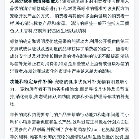
人类分级和清洁标签配方:
随着越来越多的消费者转向使用人
品级的清洁标签成分进行补充,对更高标准的需求将改变配方为
宠物开发产品的方式。 消费者与其他许多面向健康的消费者一
样,关心清洁标签产品和来源。 清洁的标签一般不包括人工颜
色,人工香料,防腐剂,转基因生物以及填料.
标签的确定和透明度仍然是采购的驱动力,利用公开提供的第三
方测试或认证以及透明度的品牌获得了消费者的信任。 随着对
成分安全以及对宠物长期健康的潜在影响的认识不断提高,清洁
标签补充剂正在对消费者,特别是那些被贴上溢价或健康标签的
消费者,在发达和城市化的市场中产生越来越大的影响。
功能和特定条件补编:
宠物的健康状况对补充物有明显吸引
力。 宠物所有者不再购买多维他命,而是寻找具体涉及关节支
持,消化健康,焦虑缓解,认知功能,皮肤和外套护理等领域的补充
物.
年长的狗和猫需要专门的产品来帮助行动能力和老年问题,而小
狗和小猫则需要免疫和生长产品. 这种过渡正导致在计划方面进
行更多的产品创新,并配制了含有葡萄糖胺,tur,L-色氨酸,预生素
等的辅料. 顾客对长寿的宠物的感情以及对生活质量的投资,围