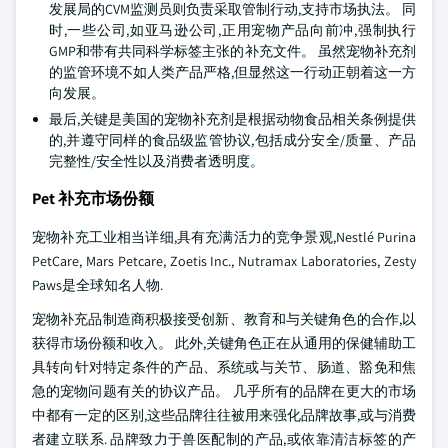
发展局的CVM监测员则负责采取管制行动,支持市场执法。 同
时,一些公司,如亚马逊公司,正用宠物产品向前冲,强制执行
GMP和带有共同科学标签主张的补充文件。 虽然宠物补充剂
的监管环境不如人类产品严格,但显然这一行动正朝着这一方
向发展。
最后,关键是美国的宠物补充剂是根据动物食品相关条例提供
的,并遵守同样的食品级监管协议,包括成分安全/质量、产品
完整性/安全性以及消费者透明度。
Pet 补充市场份额
宠物补充工业相当详细,具有充满活力的竞争景观,Nestlé Purina
PetCare, Mars Petcare, Zoetis Inc., Nutramax Laboratories, Zesty
Paws是全球知名人物.
宠物补充品制造商积极接受创新、教育和与关键角色的合作,以
获得市场份额和收入。 此外,关键角色正在从通用的保健辅助工
具转向针对特定条件的产品、系统或与关节、肠道、豁免和焦
急的宠物问题有关的协议产品。 几乎所有的品牌在更大的市场
中都有一定的区别,这些品牌往往被用来强化品牌故事,或与消费
者建立联系. 品牌致力于兽医配制的产品,或依靠清洁标签的产