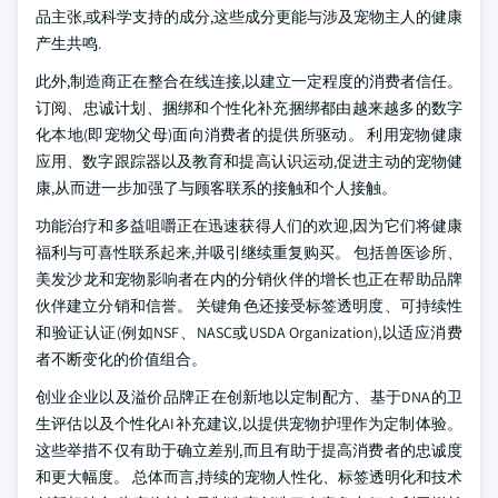
品主张,或科学支持的成分,这些成分更能与涉及宠物主人的健康
产生共鸣.
此外,制造商正在整合在线连接,以建立一定程度的消费者信任。
订阅、忠诚计划、捆绑和个性化补充捆绑都由越来越多的数字
化本地(即宠物父母)面向消费者的提供所驱动。 利用宠物健康
应用、数字跟踪器以及教育和提高认识运动,促进主动的宠物健
康,从而进一步加强了与顾客联系的接触和个人接触。
功能治疗和多益咀嚼正在迅速获得人们的欢迎,因为它们将健康
福利与可喜性联系起来,并吸引继续重复购买。 包括兽医诊所、
美发沙龙和宠物影响者在内的分销伙伴的增长也正在帮助品牌
伙伴建立分销和信誉。 关键角色还接受标签透明度、可持续性
和验证认证(例如NSF、NASC或USDA Organization),以适应消费
者不断变化的价值组合。
创业企业以及溢价品牌正在创新地以定制配方、基于DNA的卫
生评估以及个性化AI补充建议,以提供宠物护理作为定制体验。
这些举措不仅有助于确立差别,而且有助于提高消费者的忠诚度
和更大幅度。 总体而言,持续的宠物人性化、标签透明化和技术