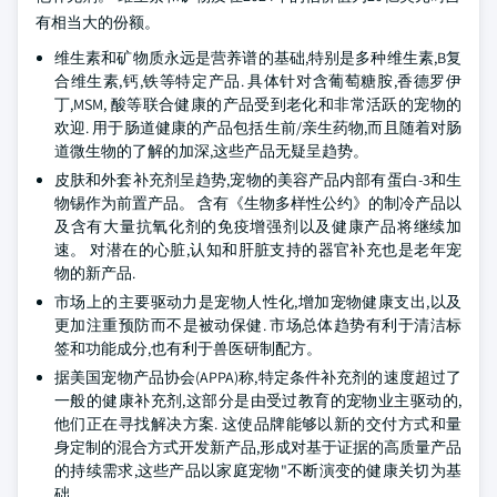
有相当大的份额。
维生素和矿物质永远是营养谱的基础,特别是多种维生素,B复
合维生素,钙,铁等特定产品. 具体针对含葡萄糖胺,香德罗伊
丁,MSM, 酸等联合健康的产品受到老化和非常活跃的宠物的
欢迎. 用于肠道健康的产品包括生前/亲生药物,而且随着对肠
道微生物的了解的加深,这些产品无疑呈趋势。
皮肤和外套补充剂呈趋势,宠物的美容产品内部有蛋白-3和生
物锡作为前置产品。 含有《生物多样性公约》的制冷产品以
及含有大量抗氧化剂的免疫增强剂以及健康产品将继续加
速。 对潜在的心脏,认知和肝脏支持的器官补充也是老年宠
物的新产品.
市场上的主要驱动力是宠物人性化,增加宠物健康支出,以及
更加注重预防而不是被动保健. 市场总体趋势有利于清洁标
签和功能成分,也有利于兽医研制配方。
据美国宠物产品协会(APPA)称,特定条件补充剂的速度超过了
一般的健康补充剂,这部分是由受过教育的宠物业主驱动的,
他们正在寻找解决方案. 这使品牌能够以新的交付方式和量
身定制的混合方式开发新产品,形成对基于证据的高质量产品
的持续需求,这些产品以家庭宠物"不断演变的健康关切为基
础.