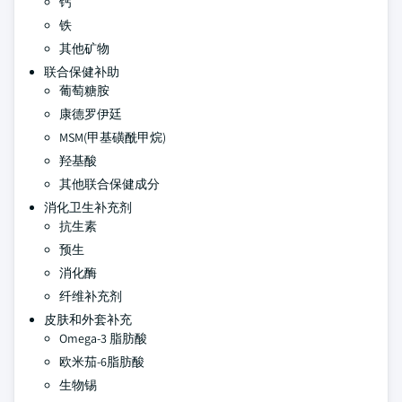
钙
铁
其他矿物
联合保健补助
葡萄糖胺
康德罗伊廷
MSM(甲基磺酰甲烷)
羟基酸
其他联合保健成分
消化卫生补充剂
抗生素
预生
消化酶
纤维补充剂
皮肤和外套补充
Omega-3 脂肪酸
欧米茄-6脂肪酸
生物锡