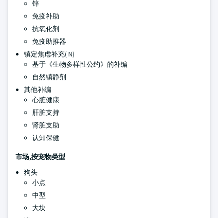
锌
免疫补助
抗氧化剂
免疫助推器
镇定焦虑补充( N)
基于《生物多样性公约》的补编
自然镇静剂
其他补编
心脏健康
肝脏支持
肾脏支助
认知保健
市场,按宠物类型
狗头
小点
中型
大块