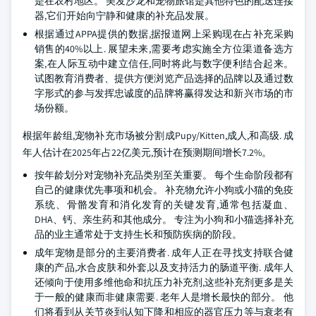
是在农村地区。 美发沙龙和宠物旅馆是其他特色的配送连接
器,它们开始向宁静和健康的补充品发展。
根据通过APPA提供的数据,据报道网上采购现在占补充采购
销售的40%以上. 展望未来,需要考虑实施全方位渠道备选方
案,在人际互动中建立信任,同时将此与数字便利结合起来。
试图教育消费者、提供方便浏览产品选择的品牌以及通过数
字形式的参与发挥忠诚度的品牌将赢得发达和新兴市场的市
场份额。
根据年龄组,宠物补充市场被分割成Pupy/Kitten,成人,和高级. 成
年人估计在2025年占22亿美元,预计在预测期间增长7.2%。
按年龄划分对宠物补充品类别至关重要。 每个生命阶段都有
自己的健康优先事项和机会。 补充物允许小狗或小猫的免疫
系统、骨骼发育和消化发育的关键发育,通常包括凝血、
DHA、钙、亲生药和其他成分。 专注为小狗和小猫选择补充
品的业主通常处于支持生长和预防疾病的阶段。
成年宠物是部分的主要消费者. 成年人正在寻找支持联合健
康的产品,水合皮肤和外套,以及支持活力的肠道平衡. 成年人
还倾向于使用多维他命和抗压力补充剂,这些补充剂更多是关
于一般的健康而非健康需要. 老年人是增长最快的部分。 他
们将看到从关节炎到认知下降和相应的器官压力等与衰老有