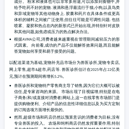
成分。 粉末和液体也可以非常多用途,可以添加到食物中,并
给予吃药不好的宠物. 液滴和悬浮最流行于猫,小狗,以及鸟类
和异域宠物等其他动物身上. 胶囊和药片在具体条件或更高
体积的辅料之间被广泛使用,但往往可能是可调性问题. 包括
喷雾、凝胶和热点在内的新形式已开始出现,并特别针对皮肤
和其他问题,如焦虑或压力的热点解决办法。
根据AVMA公司,消费者越来越重视在管理期间减轻压力的形
式因素。 向前看,成功的产品不仅能解答效果问题,而且能解
答宠物如何享受和易于接受的问题。
以配送渠道为基础,宠物补充品市场分为兽医诊所,宠物专卖店,
网上零售,超市&超市,药店等. 兽医诊所估计在2025年占22亿美
元,预计在预测期间将增长5.2%。
兽医诊所和宠物特产零售商主导了销售,因为它们大概可以被
信任,是专家咨询的来源。 市场出现了目视猛增,特别是在电
子商务(和/或直接对消费者)网站上,这一在线零售市场部门是
提供购物便利、介绍产品的信息性详细信息以及为买方定制
的订阅选项方面增长最快的。
然而,超级市场和药店仍然以预算意识的消费者为目标,没有
专业兽医的投入。 农场和饲料商店仍然发挥重要作用,特别