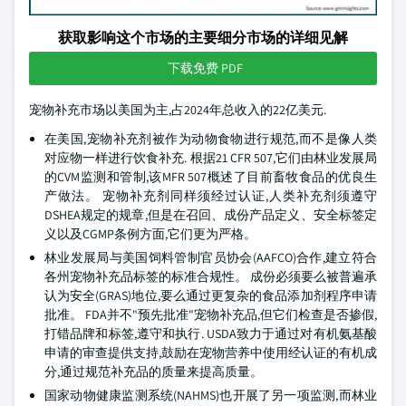
获取影响这个市场的主要细分市场的详细见解
下载免费 PDF
宠物补充市场以美国为主,占2024年总收入的22亿美元.
在美国,宠物补充剂被作为动物食物进行规范,而不是像人类
对应物一样进行饮食补充. 根据21 CFR 507,它们由林业发展局
的CVM监测和管制,该MFR 507概述了目前畜牧食品的优良生
产做法。 宠物补充剂同样须经过认证,人类补充剂须遵守
DSHEA规定的规章,但是在召回、成份产品定义、安全标签定
义以及CGMP条例方面,它们更为严格。
林业发展局与美国饲料管制官员协会(AAFCO)合作,建立符合
各州宠物补充品标签的标准合规性。 成份必须要么被普遍承
认为安全(GRAS)地位,要么通过更复杂的食品添加剂程序申请
批准。 FDA并不"预先批准"宠物补充品,但它们检查是否掺假,
打错品牌和标签,遵守和执行. USDA致力于通过对有机氨基酸
申请的审查提供支持,鼓励在宠物营养中使用经认证的有机成
分,通过规范补充品的质量来提高质量。
国家动物健康监测系统(NAHMS)也开展了另一项监测,而林业