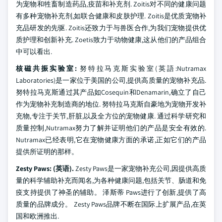
为宠物和牲畜制造药品,疫苗和补充剂. Zoitis对不同的健康问题
有多种宠物补充剂,如联合健康和皮肤护理. Zoitis是优质宠物补
充品研发的先驱. Zoitis还致力于与兽医合作,为我们宠物提供优
质护理和创新补充. Zoetis致力于动物健康,这从他们的产品组合
中可以看出.
核磁共振实验室:
努特拉马克斯实验室(英語:Nutramax
Laboratories)是一家位于美国的公司,提供高质量的宠物补充品.
努特拉马克斯通过其产品如Cosequin和Denamarin,确立了自己
作为宠物补充制造商的地位. 努特拉马克斯自豪地为宠物开发补
充物,专注于关节,肝脏,以及全方位的宠物健康. 通过科学研究和
质量控制,Nutramax努力了解并证明他们的产品是安全有效的.
Nutramax已经表明,它在宠物健康方面的承诺,正如它们的产品
提供所证明的那样。
Zesty Paws: (英语).
Zesty Paws是一家宠物补充公司,因提供高质
量的科学辅助补充而闻名,为各种健康问题,包括关节、肠道和免
疫支持提供了神圣的辅助。 泽斯蒂 Paws进行了创新,提供了高
质量的品牌成分。 Zesty Paws品牌不断在国际上扩展产品,在英
国和欧洲推出.