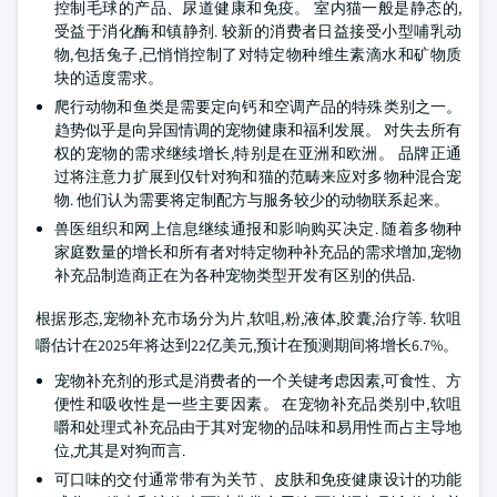
控制毛球的产品、尿道健康和免疫。 室内猫一般是静态的,
受益于消化酶和镇静剂. 较新的消费者日益接受小型哺乳动
物,包括兔子,已悄悄控制了对特定物种维生素滴水和矿物质
块的适度需求。
爬行动物和鱼类是需要定向钙和空调产品的特殊类别之一。
趋势似乎是向异国情调的宠物健康和福利发展。 对失去所有
权的宠物的需求继续增长,特别是在亚洲和欧洲。 品牌正通
过将注意力扩展到仅针对狗和猫的范畴来应对多物种混合宠
物. 他们认为需要将定制配方与服务较少的动物联系起来。
兽医组织和网上信息继续通报和影响购买决定. 随着多物种
家庭数量的增长和所有者对特定物种补充品的需求增加,宠物
补充品制造商正在为各种宠物类型开发有区别的供品.
根据形态,宠物补充市场分为片,软咀,粉,液体,胶囊,治疗等. 软咀
嚼估计在2025年将达到22亿美元,预计在预测期间将增长6.7%。
宠物补充剂的形式是消费者的一个关键考虑因素,可食性、方
便性和吸收性是一些主要因素。 在宠物补充品类别中,软咀
嚼和处理式补充品由于其对宠物的品味和易用性而占主导地
位,尤其是对狗而言.
可口味的交付通常带有为关节、皮肤和免疫健康设计的功能