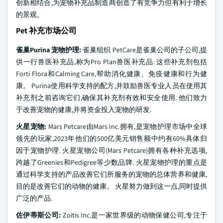
创新相结合,为宠物补充品制造商创造了有竞争力但有利于增长
的景观。
Pet 补充市场公司
雀巢Purina 宠物护理:
雀巢组织 PetCare是雀巢公司的子公司,提
供一行兽医补充品,称为Pro Plan兽医补充品. 这些补充剂包括
Forti Flora和Calming Care,帮助消化健康、免疫健康和行为健
康。 Purina使用科学支持的配方,并鼓励兽医专业人员在使用其
补充剂之前咨询它们,确保其补充剂有效和安全使用. 他们致力
于改善宠物的健康,并将资金投入宠物的研发.
火星宠物:
Mars Petcare由Mars Inc.拥有,是宠物护理市场中全球
领先的玩家,2023年他们的500亿美元销售额中约有60%具体归
因于宠物护理. 火星宠物公司(Mars Petcare)拥有各种补充选项,
跨越了Greenies和Pedigree等少数品牌. 火星宠物护理的重点是
通过科学支持的产品改善它们所服务的宠物的总体营养和健康,
目的是改善它们的动物的健康。 火星努力做到这一点,同时提供
广泛的产品.
佐伊蒂斯公司:
Zoitis Inc.是一家世界级的动物保健公司,专注于