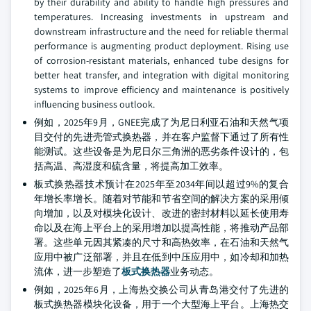
by their durability and ability to handle high pressures and
temperatures. Increasing investments in upstream and
downstream infrastructure and the need for reliable thermal
performance is augmenting product deployment. Rising use
of corrosion-resistant materials, enhanced tube designs for
better heat transfer, and integration with digital monitoring
systems to improve efficiency and maintenance is positively
influencing business outlook.
例如，2025年9月，GNEE完成了为尼日利亚石油和天然气项
目交付的先进壳管式换热器，并在客户监督下通过了所有性
能测试。这些设备是为尼日尔三角洲的恶劣条件设计的，包
括高温、高湿度和硫含量，将提高加工效率。
板式换热器技术预计在2025年至2034年间以超过9%的复合
年增长率增长。随着对节能和节省空间的解决方案的采用倾
向增加，以及对模块化设计、改进的密封材料以延长使用寿
命以及在海上平台上的采用增加以提高性能，将推动产品部
署。这些单元因其紧凑的尺寸和高热效率，在石油和天然气
应用中被广泛部署，并且在低到中压应用中，如冷却和加热
流体，进一步塑造了
板式换热器
业务动态。
例如，2025年6月，上海热交换公司从青岛港交付了先进的
板式换热器模块化设备，用于一个大型海上平台。上海热交