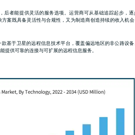
，后者能提供灵活的服务选项。运营商可从基础追踪起步，逐
决方案既具备灵活性与合规性，又为制造商创造持续的收入机会
oost——一款基于卫星的远程信息技术平台，覆盖偏远地区的非公路设
也能提供可靠的连接与可扩展的远程信息服务。