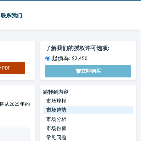
联系我们
了解我们的授权许可选项:
起價為: $2,450
PDF
立即购买
跳转到内容
市场规模
计将从2025年的
市场趋势
市场分析
市场份额
常见问题