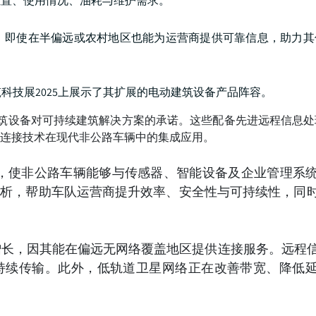
位置、使用情况、油耗与维护需求。
，即使在半偏远或农村地区也能为运营商提供可靠信息，助力其
洲建筑科技展2025上展示了其扩展的电动建筑设备产品阵容。
体现了沃尔沃建筑设备对可持续建筑解决方案的承诺。这些配备先进远程信
窝连接技术在现代非公路车辆中的集成应用。
，使非公路车辆能够与传感器、智能设备及企业管理系
分析，帮助车队运营商提升效率、安全性与可持续性，同
增长，因其能在偏远无网络覆盖地区提供连接服务。远程
持续传输。此外，低轨道卫星网络正在改善带宽、降低