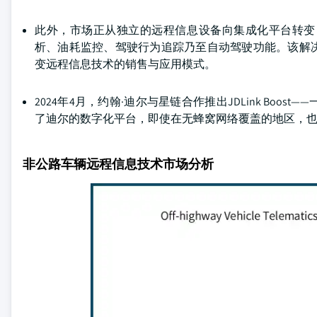
此外，市场正从独立的远程信息设备向集成化平台转变
析、油耗监控、驾驶行为追踪乃至自动驾驶功能。该解
变远程信息技术的销售与应用模式。
2024年4月，约翰·迪尔与星链合作推出JDLink B
了迪尔的数字化平台，即使在无蜂窝网络覆盖的地区，
非公路车辆远程信息技术市场分析