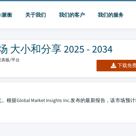
MI脈衝
关于我们
我们的客户
我们的服务
和分享 2025 - 2034
l/仪表板/平台
下载免费 
obal Market Insights Inc.发布的最新报告，该市场预
。