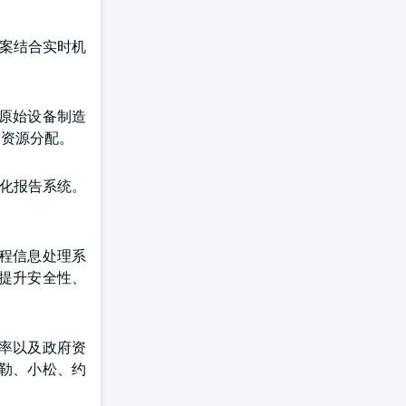
方案结合实时机
原始设备制造
和资源分配。
动化报告系统。
程信息处理系
在提升安全性、
率以及政府资
勒、小松、约