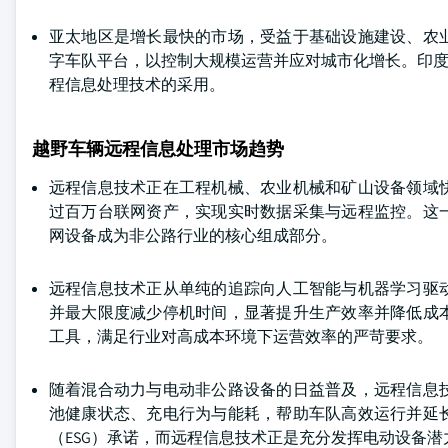
亚太地区是增长最快的市场，受益于基础设施建设、农
字车队平台，以控制大规模运营并应对城市化增长。印度
程信息处理技术的采用。
越野车辆远程信息处理市场趋势
远程信息技术正在工程机械、农业机械和矿山设备领域
过百万台联网资产，实现实时数据采集与远程监控。这
网设备成为非公路行业的核心组成部分。
远程信息技术正从单纯的追踪向人工智能与机器学习驱
并最大限度减少停机时间，显著提升生产效率并降低成
工具，满足行业对高成本环境下运营效率的严苛要求。
随着混合动力与电动非公路设备的日益普及，远程信息
池健康状态、充电行为与能耗，帮助车队高效运行并延
（ESG）承诺，而远程信息技术正是充分发挥电动设备潜