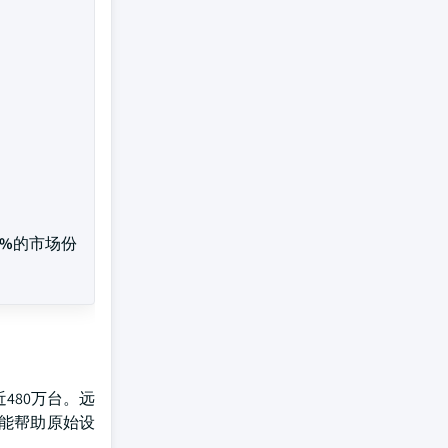
0%
的市场份
480万台。远
能帮助原始设