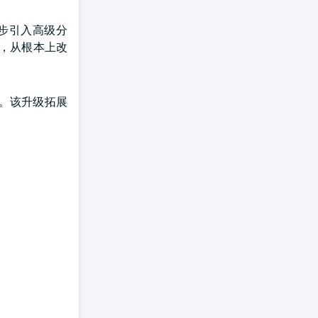
步引入高级分
，从根本上改
备。该升级拓展