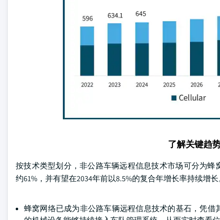
了解关键趋
按技术类型划分，非公路车辆远程信息技术市场可分为蜂窝
约61%，并有望在2034年前以8.5%的复合年增长率持续增长
蜂窝网络已成为非公路车辆远程信息技术的基石，凭借