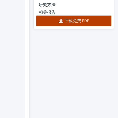
研究方法
相关报告
下载免费 PDF