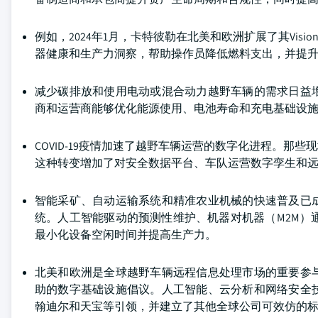
例如，2024年1月，卡特彼勒在北美和欧洲扩展了其Vis
器健康和生产力洞察，帮助操作员降低燃料支出，并提
减少碳排放和使用电动或混合动力越野车辆的需求日益
商和运营商能够优化能源使用、电池寿命和充电基础设
COVID-19疫情加速了越野车辆运营的数字化进程。
这种转变增加了对安全数据平台、车队运营数字孪生和
智能采矿、自动运输系统和精准农业机械的快速普及已
统。人工智能驱动的预测性维护、机器对机器（M2M）
最小化设备空闲时间并提高生产力。
北美和欧洲是全球越野车辆远程信息处理市场的重要参
助的数字基础设施倡议。人工智能、云分析和网络安全
翰迪尔和天宝等引领，并建立了其他全球公司可效仿的