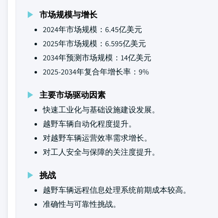
市场规模与增长
2024年市场规模：6.45亿美元
2025年市场规模：6.595亿美元
2034年预测市场规模：14亿美元
2025-2034年复合年增长率：9%
主要市场驱动因素
快速工业化与基础设施建设发展。
越野车辆自动化程度提升。
对越野车辆运营效率需求增长。
对工人安全与保障的关注度提升。
挑战
越野车辆远程信息处理系统前期成本较高。
准确性与可靠性挑战。