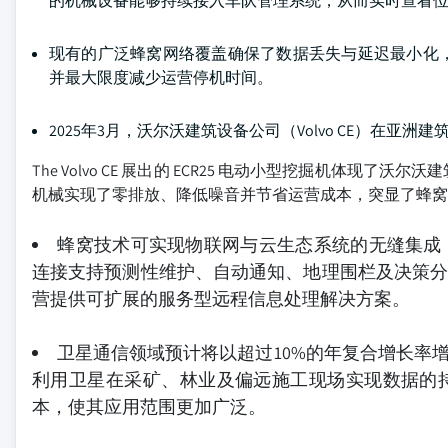
的机械设备能够持续接入车队管理系统，从而实时查看
现有的广泛蜂窝网络覆盖确保了数据丢失与延迟最小化
并最大限度减少运营停机时间。
2025年3月，沃尔沃建筑设备公司（Volvo CE）在亚
The Volvo CE 展出的 ECR25 电动小型挖掘机
机械实现了零排放、降低噪音并节省运营成本，突显了蜂
蜂窝技术可实现物联网与云生态系统的无缝集成
连接支持预测性维护、自动通知、地理围栏及决策
营提供可扩展的服务型远程信息处理解决方案。
卫星通信领域预计将以超过10%的年复合增长率
利用卫星在采矿、林业及偏远施工现场实现数据的
本，使其应用范围更加广泛。