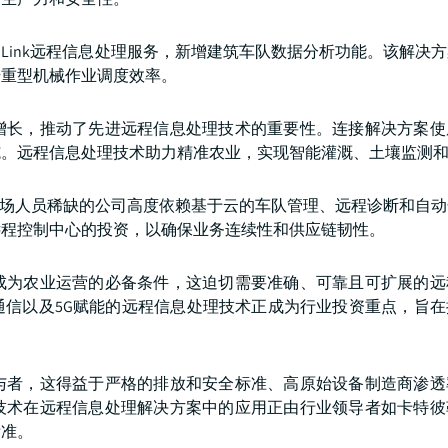
ionLink远程信息处理服务，新增建筑车队数据分析功能。该解决
升重型机械作业调度效率。
增长，推动了先进远程信息处理技术的重要性。连接解决方案使
施。远程信息处理技术助力精准农业，实现智能灌溉、土壤监测
那些现场人员稀缺的公司高度依赖基于云的车队管理、远程诊断和自
远程控制中心的投资，以确保业务连续性和供应链韧性。
成为农业运营的必备条件，这迫切需要准确、可靠且可扩展的远
通信以及5G赋能的远程信息处理技术正成为行业投资重点，旨
与者，这得益于严格的排放和安全标准、高原始设备制造商渗透
技术在远程信息处理解决方案中的应用正由行业领导者如卡特彼
标准。