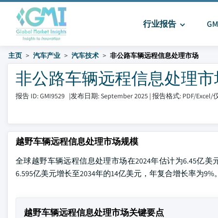
行业报告
G
主页
汽车产业
汽车技术
非公路车辆远程信息处理市场
非公路车辆远程信息处理市场 大小
报告 ID: GMI9529
|
发布日期: September 2025
|
报告格式: PDF/Exce
越野车辆远程信息处理市场规模
全球越野车辆远程信息处理市场在2024年估计为6.45亿美元。根据Gl
6.595亿美元增长至2034年的14亿美元，年复合增长率为9%
越野车辆远程信息处理市场关键要点