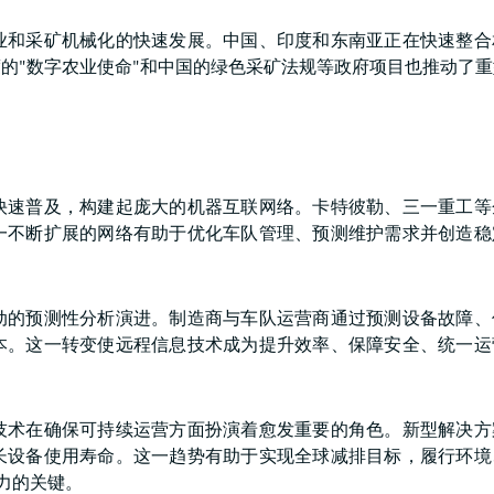
业和采矿机械化的快速发展。中国、印度和东南亚正在快速整合
的"数字农业使命"和中国的绿色采矿法规等政府项目也推动了
快速普及，构建起庞大的机器互联网络。卡特彼勒、三一重工等
一不断扩展的网络有助于优化车队管理、预测维护需求并创造稳
动的预测性分析演进。制造商与车队运营商通过预测设备故障、
本。这一转变使远程信息技术成为提升效率、保障安全、统一运
技术在确保可持续运营方面扮演着愈发重要的角色。新型解决方
长设备使用寿命。这一趋势有助于实现全球减排目标，履行环境
力的关键。