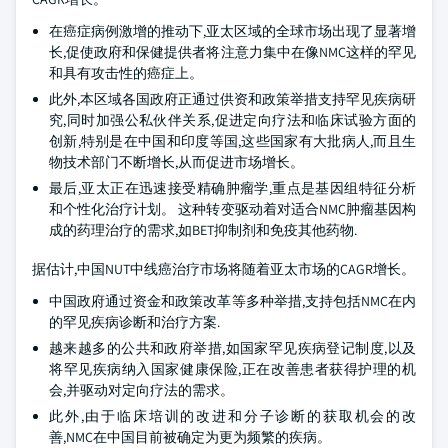
在癌症病例激增的推动下,亚太区域的全球市场出现了显著增
长,促使政府和保健提供者将注意力集中在像NMC这样的罕见
和具有攻击性的癌症上。
此外,本区域各国政府正通过供资和政策举措支持罕见疾病研
究,同时加强公私伙伴关系,促进定向疗法和临床试验方面的
创新,特别是在中国和印度等国,这些国家有大批病人,而且生
物技术部门不断增长,从而促进市场增长。
最后,亚太正在迅速接受精确肿瘤学,重点是基因组特征分析
和个性化治疗计划。 这种转变驱动着对适合NMC肿瘤基因构
成的药理治疗的需求,如BET抑制剂和免疫其他药物.
据估计,中国NUT中线癌治疗市场将随着亚太市场的CAGR增长。
中国政府通过资金和政策改革等多种举措,支持包括NMC在内
的罕见疾病诊断和治疗方案.
越来越多的公共和政府举措,如国家罕见疾病登记制度,以及
将罕见疾病纳入国家健康保险,正在改善患者获得护理的机
会,并驱动对定向疗法的需求。
此外,由于临床培训的改进和分子诊断的获取机会的改
善,NMC在中国目前被确定为更为频繁的疾病。