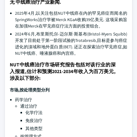
无 中线癌治疗产业新闻.
2025年4月,以关注包括NUT中线癌在内的罕见癌症而闻名的
SpringWorks治疗学被Merck KGaA收购39亿美元. 这项采购旨
在加强Merck在罕见癌症疗法方面的投资组合。
2024年6月,布里斯托尔-迈尔斯·斯基布(Bristol-Myers Squibb)
开发了目前处于第一阶段试验的Trotabresib,目标是参与癌症
进化的溴域和地外蛋白质(BET). 还正在探索治疗罕见癌症,如
NUT中线癌、唾液腺癌和内宫癌。
NUT中线癌治疗市场研究报告包括对该行业的深
入报道,估计和预测2021-2034年收入为百万美元,
涉及以下部分:
市场,按处理类型分列
药学治疗
通过治疗
化学疗法
免疫治疗
其他类型
按管理方式