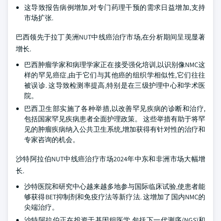
这导致报告病例增加,对专门药理干预的需求日益增加,支持
市场扩张.
巴西领先于拉丁美洲NUT中线癌治疗市场,在分析期间呈现显著
增长.
巴西肿瘤学家和病理学家正在接受强化培训,以识别像NMC这
样的罕见癌症,由于它们与其他癌的组织学相似性,它们往往
被误诊. 这导致检测率提高,特别是在三级护理中心和学术医
院。
巴西卫生部实施了各种举措,以改善罕见疾病的诊断和治疗,
包括国家罕见疾病患者全面护理政策。 这些举措有助于将罕
见的肿瘤疾病纳入公共卫生系统,增加获得有针对性的治疗和
专家咨询的机会。
沙特阿拉伯NUT中线癌治疗市场2024年中东和非洲市场大幅增
长.
沙特医院和研究中心越来越多地参与国际临床试验,使患者能
够获得BET抑制剂和免疫疗法等新疗法. 这增加了国内NMC的
尖端治疗。
沙特阿拉伯正在投资于基因组医学,包括下一代测序(NGS)和