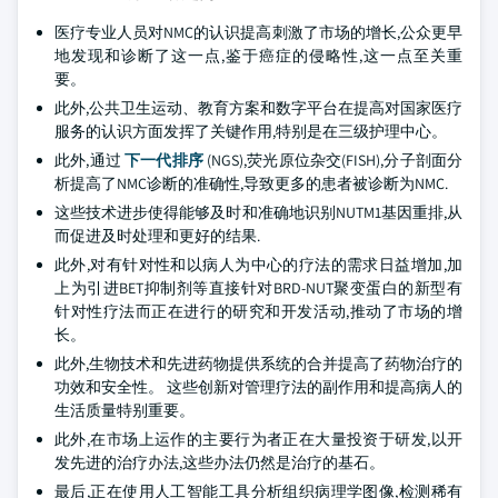
医疗专业人员对NMC的认识提高刺激了市场的增长,公众更早
地发现和诊断了这一点,鉴于癌症的侵略性,这一点至关重
要。
此外,公共卫生运动、教育方案和数字平台在提高对国家医疗
服务的认识方面发挥了关键作用,特别是在三级护理中心。
此外,通过
下一代排序
(NGS),荧光原位杂交(FISH),分子剖面分
析提高了NMC诊断的准确性,导致更多的患者被诊断为NMC.
这些技术进步使得能够及时和准确地识别NUTM1基因重排,从
而促进及时处理和更好的结果.
此外,对有针对性和以病人为中心的疗法的需求日益增加,加
上为引进BET抑制剂等直接针对BRD-NUT聚变蛋白的新型有
针对性疗法而正在进行的研究和开发活动,推动了市场的增
长。
此外,生物技术和先进药物提供系统的合并提高了药物治疗的
功效和安全性。 这些创新对管理疗法的副作用和提高病人的
生活质量特别重要。
此外,在市场上运作的主要行为者正在大量投资于研发,以开
发先进的治疗办法,这些办法仍然是治疗的基石。
最后,正在使用人工智能工具分析组织病理学图像,检测稀有