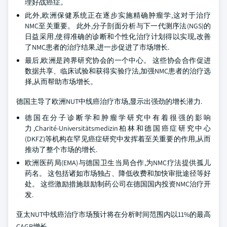
理好战癌症。
此外,欧洲保健系统正在逐步实施精确肿瘤学,这对于治疗
NMC至关重要。 此外,分子剖面分析与下一代测序法(NGS)的
日益采用,使得准确的诊断和个性化治疗计划得以实现,改善
了NMC患者的治疗结果,进一步促进了市场增长.
最后,欧洲是跨界研究协会的一个中心。 这些协会合作促进
数据共享、临床试验和获得实验疗法,加强NMC患者的治疗选
择,从而帮助市场增长。
德国主导了欧洲NUT中线癌治疗市场,显示出强劲的增长潜力.
德国在分子诊断学和肿瘤学研究中有着很强的影响
力,Charité-Universitätsmedizin柏林和德国癌症研究中心
(DKFZ)等机构在罕见癌症研究中发挥着至关重要的作用,从而
推动了整个市场的增长.
欧洲医药局(EMA)与德国卫生当局合作,为NMC疗法提供孤儿
药名。 这包括诸如市场独占、降低收费和加快审批途径等好
处。 这些激励措施鼓励制药公司在德国国内投资NMC治疗开
发.
亚太NUT中线癌治疗市场预计将在分析时间范围内以11%的最高
CAGR增长。