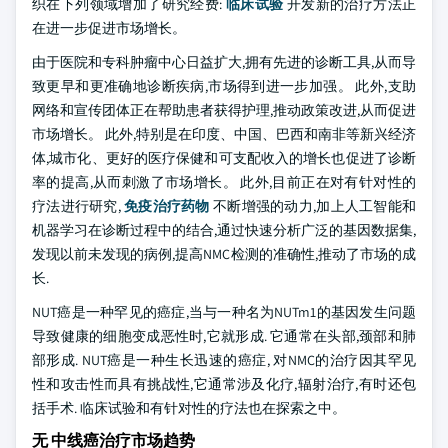
织在下列领域增加了研究经费:
临床试验
开发新的治疗方法正
在进一步促进市场增长。
由于医院和专科肿瘤中心日益扩大,拥有先进的诊断工具,从而导
致更早和更准确地诊断疾病,市场得到进一步加强。 此外,支助
网络和宣传团体正在帮助患者获得护理,推动政策改进,从而促进
市场增长。 此外,特别是在印度、中国、巴西和南非等新兴经济
体,城市化、更好的医疗保健和可支配收入的增长也促进了诊断
率的提高,从而刺激了市场增长。 此外,目前正在对有针对性的
疗法进行研究,
免疫治疗药物
不断增强的动力,加上人工智能和
机器学习在诊断过程中的结合,通过快速分析广泛的基因数据集,
发现以前未发现的病例,提高NMC检测的准确性,推动了市场的成
长.
NUT癌是一种罕见的癌症,当与一种名为NUTm1的基因发生问题
导致健康的细胞变成恶性时,它就形成. 它通常在头部,颈部和肺
部形成. NUT癌是一种生长迅速的癌症, 对NMC的治疗因其罕见
性和攻击性而具有挑战性,它通常涉及化疗,辐射治疗,有时还包
括手术. 临床试验和有针对性的疗法也在探索之中。
无 中线癌治疗市场趋势