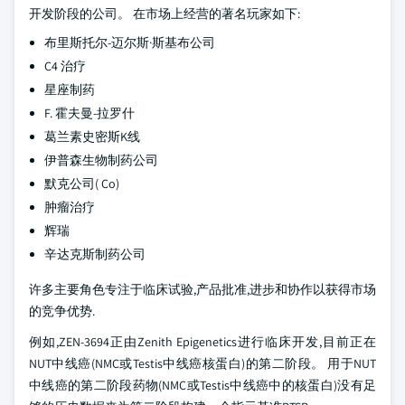
开发阶段的公司。 在市场上经营的著名玩家如下:
布里斯托尔-迈尔斯·斯基布公司
C4 治疗
星座制药
F. 霍夫曼-拉罗什
葛兰素史密斯K线
伊普森生物制药公司
默克公司( Co)
肿瘤治疗
辉瑞
辛达克斯制药公司
许多主要角色专注于临床试验,产品批准,进步和协作以获得市场
的竞争优势.
例如,ZEN-3694正由Zenith Epigenetics进行临床开发,目前正在
NUT中线癌(NMC或Testis中线癌核蛋白)的第二阶段。 用于NUT
中线癌的第二阶段药物(NMC或Testis中线癌中的核蛋白)没有足