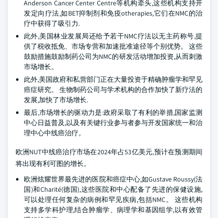
Anderson Cancer Center Centre等机构牵头,这些机构支持开
发定向疗法,如BET抑制剂和免疫otherapies,它们在NMC的治
疗中获得了吸引力.
此外,美国林业发展局还给予若干NMC疗法以无主药称号,提
供了税收抵免、市场专营和加速批准途径等个别优势。 这些
鼓励措施鼓励制药公司为NMC的研发活动增加投资,从而刺激
市场增长。
此外,美国政府和私营部门正在大量投资于精确肿瘤学和罕见
癌症研究。 生物制药公司与学术机构的合作加快了新疗法的
发展,加快了市场增长.
最后,市场增长的驱动力是:政府采取了有利的举措,国家监测
中心日益普及,以及有关键行业参与者参与开发国家统一和治
理中心中线癌治疗。
欧洲NUT中线癌治疗市场在2024年占53亿美元,预计在预测期间
将出现有利可图的增长。
欧洲炫耀世界最先进的医院和癌症中心,如Gustave Roussy(法
国)和Charité(德国),这些医院和中心配备了先进的保健设施,
可以处理任何复杂的病例和罕见疾病,包括NMC。 这些机构
支持多学科护理,结合肿瘤学、病理学和基因组学,以有效管