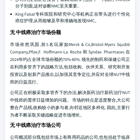
分子剖面,这对诊断NMC至关重要。
King Faisal专科医院和研究中心等机构正在带头进行个性化
癌症护理,从而能够及早和准确地发现NMC。
无 中线癌治疗市场份额
市场依然巩固,前5名玩家如Merck & Co,Bristol-Myers Squibb
Company,Pfize,F. Hoffmann-La Roche和Syndax Pharmaces在
2024年约占全球市场份额的70%-80%. 领先的制药和保健公司正
在利用多管齐下的战略方法,包括收购、伙伴关系、研究和开发
投资以及创新产品推出,以加强其竞争定位,并应对全球NUT中线
癌的日益流行。
公司正在积极采取多管齐下的办法,解决新药治疗新药治疗NUT
中线癌的需求日益增加的问题。 市场的特点是适度整合,大公司
整合产品线,收购较小的参与者,向邻近地区多样化. 因此,主要行
为者不断采取关键战略促进市场增长。
无 中线癌治疗市场公司
公司概况部分既包括市场上有商用药品的公司,也包括处于临床