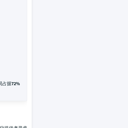
共同占据
72%