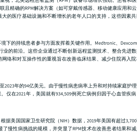
重视，北美远程患者监测（RPM）设备市场增长强劲。患者和
联且精确的RPM解决方案（如可穿戴传感器、移动健康应用和
强大的医疗基础设施和不断增长的老年人口的支持，这些因素共
续患者参与方面发挥着关键作用。Medtronic、Dexcom、A
等领先公司处于该行业的前沿。这些企业通过不断创新远程监测技术、整合先
销网络和对互操作性的重视旨在改善临床结果、减少住院再入院
长至2023年的94亿美元。由于慢性病患病率上升和对持续家庭护
仅在2021年，美国就有934,509例死亡病例归因于心血管疾
根据美国国家卫生研究院（NIH）数据，2019年美国有超过3,70
凸显了慢性病挑战的规模，并突显了RPM技术在改善患者结果和