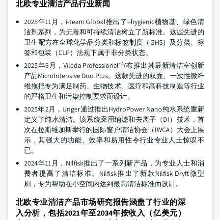
北欧专业清洁产品行业新闻
2025年11月，i-team Global推出了i-hygienic植物基、绿色清
洁剂系列，为无毒和可持续清洁树立了新标准。这些先进的
卫生配方在全球化学品分类和标签制度（GHS）及分类、标
签和包装（CLP）法规下属于非分类状态。
2025年6月，Vileda Professional宣布推出其最新清洁室创新
产品MicroIntensive Duo Plus。这款先进的双面、一次性微纤
维拖把专为满足制药、生物技术、医疗和高科技制造等行业
的严格卫生和污染控制要求而设计。
2025年2月，Unger通过推出HydroPower Nano纯水系统重新
定义了纯水清洁。该系统采用纳滤和去离子（DI）技术，首
次在拉斯维加斯举行的国际窗户清洁协会（IWCA）大会上展
示，其强大的功能、效率和易用性令行业专业人士惊叹不
已。
2024年11月，Nilfisk推出了一系列新产品，为专业人士和消
费者提高了清洁标准。Nilfisk推出了新款Nilfisk Dryft微型
刷，专为帮助在小空间内达到最高清洁标准而设计。
北欧专业清洁产品市场研究报告涵盖了行业的深
入分析，包括2021年至2034年按收入（亿美元）